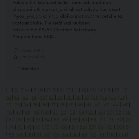
Palveluihin kuuluvat lisäksi mm. vatsaontelon
ultraäänitutkimukset ja viralliset polvitarkastukset.
Myös jyrsijät, kanit ja kilpikonnat ovat tervetulleita
vastaanotolle. Pieneläinsairauksien
erikoiseläinlääkäri Certified Veterinary
Acupuncturist ERJA...
3 kommenttia
2.85, 52 ääntä
Eläinlääkäri
[
1
|
2
|
3
|
4
|
5
|
6
|
7
|
8
|
9
|
10
|
11
|
12
|
13
|
14
|
15
|
16
|
17
|
18
|
19
|
20
|
21
|
22
|
23
|
24
|
25
|
26
|
27
|
28
|
29
|
30
|
31
|
32
|
33
|
34
|
35
|
36
|
37
|
38
|
39
|
40
|
41
|
42
|
43
|
44
|
45
|
46
|
47
|
48
|
49
|
50
|
51
|
52
|
53
|
54
|
55
|
56
|
57
|
58
|
59
|
60
|
61
|
62
|
63
|
64
|
65
|
66
|
67
|
68
|
69
|
70
|
71
|
72
|
73
|
74
|
75
|
76
|
77
|
78
|
79
|
80
|
81
|
82
|
83
|
84
|
85
|
86
|
87
|
88
|
89
|
90
|
91
|
92
|
93
|
94
|
95
|
96
|
97
|
98
|
99
|
100
|