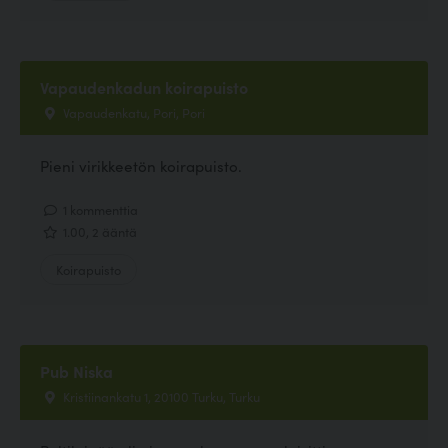
Vapaudenkadun koirapuisto
Vapaudenkatu, Pori, Pori
Pieni virikkeetön koirapuisto.
1 kommenttia
1.00, 2 ääntä
Koirapuisto
Pub Niska
Kristiinankatu 1, 20100 Turku, Turku