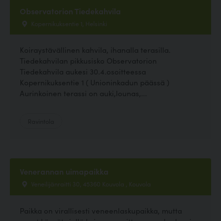
Observatorion Tiedekahvila
Kopernikuksentie 1, Helsinki
Koiraystävällinen kahvila, ihanalla terasilla.
Tiedekahvilan pikkusisko Observatorion
Tiedekahvila aukesi 30.4.osoitteessa
Kopernikuksentie 1 ( Unioninkadun päässä )
Aurinkoinen terassi on auki,lounas,...
Ravintola
Venerannan uimapaikka
Veneilijänraitti 30, 45360 Kouvola , Kouvola
Paikka on virallisesti veneenlaskupaikka, mutta