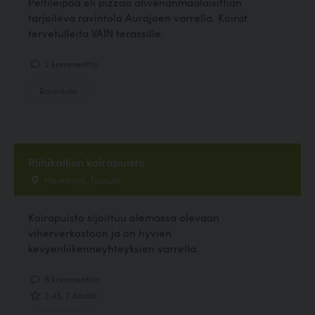
Peltileipää eli pizzaa ahvenanmaalaisittian
tarjoileva ravintola Aurajoen varrella. Koirat
tervetulleita VAIN terassille.
2 kommenttia
Ravintola
Riihikallion koirapuisto
Haukantie, Tuusula
Koirapuisto sijoittuu olemassa olevaan
viherverkostoon ja on hyvien
kevyenliikenneyhteyksien varrella.
5 kommenttia
2.43, 7 ääntä