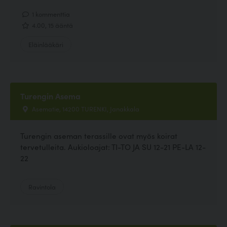
1 kommenttia
4.00, 15 ääntä
Eläinlääkäri
Turengin Asema
Asematie, 14200 TURENKI, Janakkala
Turengin aseman terassille ovat myös koirat
tervetulleita. Aukioloajat: TI-TO JA SU 12-21 PE-LA 12-
22
Ravintola