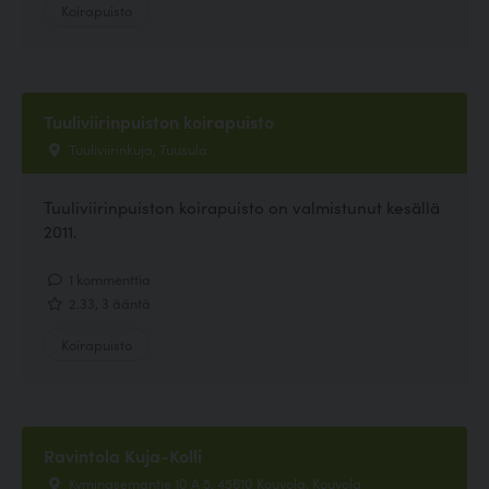
Koirapuisto
Tuuliviirinpuiston koirapuisto
Tuuliviirinkuja, Tuusula
Tuuliviirinpuiston koirapuisto on valmistunut kesällä
2011.
1 kommenttia
2.33, 3 ääntä
Koirapuisto
Ravintola Kuja-Kolli
Kyminasemantie 10 A 5, 45610 Kouvola, Kouvola