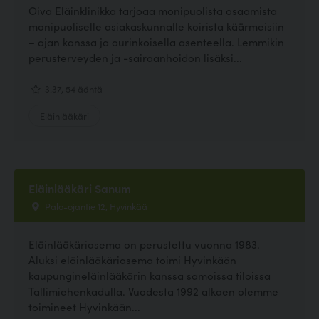
Oiva Eläinklinikka tarjoaa monipuolista osaamista
monipuoliselle asiakaskunnalle koirista käärmeisiin
– ajan kanssa ja aurinkoisella asenteella. Lemmikin
perusterveyden ja -sairaanhoidon lisäksi...
3.37, 54 ääntä
Eläinlääkäri
Eläinlääkäri Sanum
Palo-ojantie 12, Hyvinkää
Eläinlääkäriasema on perustettu vuonna 1983.
Aluksi eläinlääkäriasema toimi Hyvinkään
kaupungineläinlääkärin kanssa samoissa tiloissa
Tallimiehenkadulla. Vuodesta 1992 alkaen olemme
toimineet Hyvinkään...