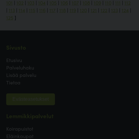
101
|
102
|
103
|
104
|
105
|
106
|
107
|
108
|
109
|
110
|
111
|
112
|
113
|
114
|
115
|
116
|
117
|
118
|
119
|
120
|
121
|
122
|
123
|
124
|
125
]
Sivusto
Etusivu
Palveluhaku
Lisää palvelu
Tietoa
Evästeasetukset
Lemmikkipalvelut
Koirapuistot
Eläinkaupat