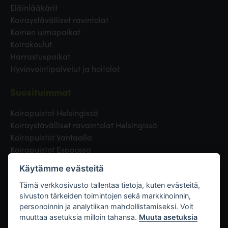
Eläinlääkärit
Koiraystävälliset ravintolat
Koirien uimapaikat
Koirakoulut
Harrastuspaikat
Hyvinvointipalvelut ja hoitolat
Suosituimmat
Koirapuistot Helsingissä
Koiraystävälliset ravaintolat Helsingissä
Koirapuistot Vantaalla
Koirapuistot Espoossa
Koirapuistot Turussa
Käytämme evästeitä
Eläinlääkäri Helsingissä
Koirapuistot Tampereella
Tämä verkkosivusto tallentaa tietoja, kuten evästeitä,
sivuston tärkeiden toimintojen sekä markkinoinnin,
personoinnin ja analytiikan mahdollistamiseksi. Voit
Linkit
muuttaa asetuksia milloin tahansa.
Muuta asetuksia