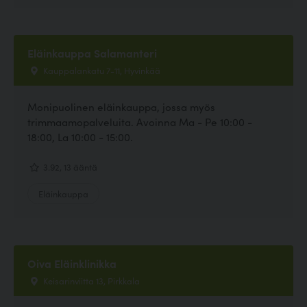
Eläinkauppa Salamanteri
Kauppalankatu 7-11, Hyvinkää
Monipuolinen eläinkauppa, jossa myös
trimmaamopalveluita. Avoinna Ma - Pe 10:00 -
18:00, La 10:00 - 15:00.
3.92, 13 ääntä
Eläinkauppa
Oiva Eläinklinikka
Keisarinviitta 13, Pirkkala