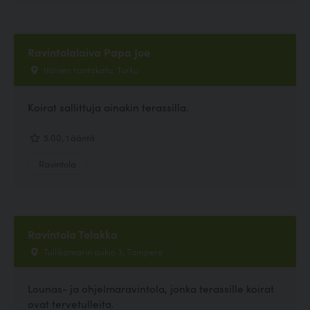
Ravintolalaiva Papa Joe
Itäinen rantakatu, Turku
Koirat sallittuja ainakin terassilla.
5.00, 1 ääntä
Ravintola
Ravintola Telakka
Tullikamarin aukio 3, Tampere
Lounas- ja ohjelmaravintola, jonka terassille koirat
ovat tervetulleita.