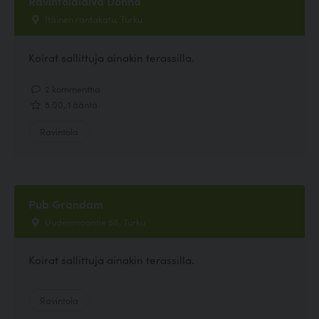
Ravintolalaiva Donna
Itäinen rantakatu, Turku
Koirat sallittuja ainakin terassilla.
2 kommenttia
5.00, 1 ääntä
Ravintola
Pub Grandam
Uudenmaantie 58, Turku
Koirat sallittuja ainakin terassilla.
Ravintola