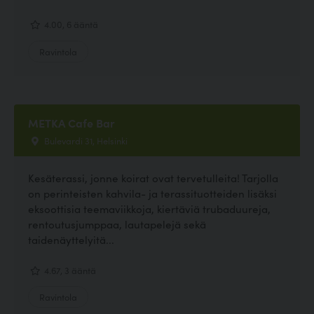
4.00, 6 ääntä
Ravintola
METKA Cafe Bar
Bulevardi 31, Helsinki
Kesäterassi, jonne koirat ovat tervetulleita! Tarjolla
on perinteisten kahvila- ja terassituotteiden lisäksi
eksoottisia teemaviikkoja, kiertäviä trubaduureja,
rentoutusjumppaa, lautapelejä sekä
taidenäyttelyitä...
4.67, 3 ääntä
Ravintola