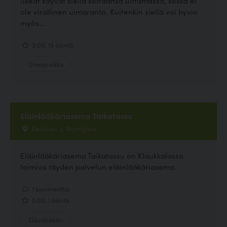
useat käyvät siellä koiraansa uittamassa, koska ei
ole virallinen uimaranta. Kuitenkin siellä voi hyvin
myös...
3.00, 13 ääntä
Uimapaikka
Eläinlääkäriasema Taikatassu
Keskivari 4, Nurmijärvi
Eläinlääkäriasema Taikatassu on Klaukkalassa
toimiva täyden palvelun eläinlääkäriasema.
1 kommenttia
5.00, 1 ääntä
Eläinlääkäri