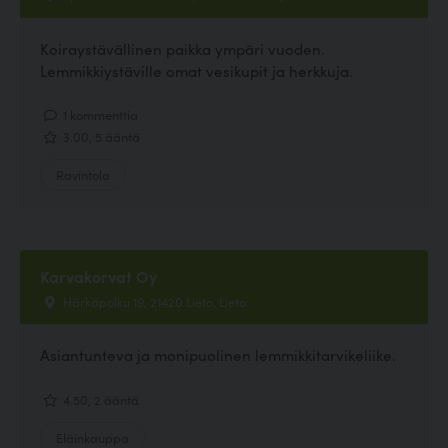
Koiraystävällinen paikka ympäri vuoden.
Lemmikkiystäville omat vesikupit ja herkkuja.
1 kommenttia
3.00, 5 ääntä
Ravintola
Karvakorvat Oy
Härkäpolku 19, 21420 Lieto, Lieto
Asiantunteva ja monipuolinen lemmikkitarvikeliike.
4.50, 2 ääntä
Eläinkauppa