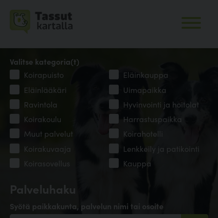
Valitse kategoria(t)
Koirapuisto
Eläinkauppa
Eläinlääkäri
Uimapaikka
Ravintola
Hyvinvointi ja hoitolat
Koirakoulu
Harrastuspaikka
Muut palvelut
Koirahotelli
Koirakuvaaja
Lenkkeily ja patikointi
Koirasovellus
Kauppa
Palveluhaku
Syötä paikkakunta, palvelun nimi tai osoite