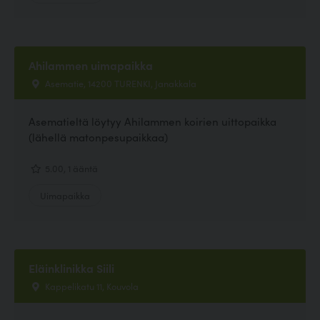
Ahilammen uimapaikka
Asematie, 14200 TURENKI, Janakkala
Asematieltä löytyy Ahilammen koirien uittopaikka
(lähellä matonpesupaikkaa)
5.00, 1 ääntä
Uimapaikka
Eläinklinikka Siili
Kappelikatu 11, Kouvola