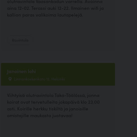
olutravintola Vaasankadun varrella. Avoinna
aina 12-02. Terassi auki 12-22. Ilmainen wifi ja
kallion paras valikoima lautapelejä.
Ravintola
Janoinen lohi
Linnankoskenkatu 12, Helsinki
Viihtyisä olutravintola Taka-Töölössä, jonna
koirat ovat tervetulleita jokapäivä klo 23.00
asti. Koirille herkku tiskiltä ja janoisille
omistajille maukasta juotavaa!