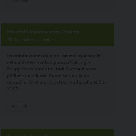
Ravintola
Ravintola Suomenlinnan Panimo
Suomenlinna c 1, Helsinki
Ravintola Suomenlinnan Panimo sijaitsee 15
minuutin merimatkan päässä Helsingin
Kauppatorin rannasta, heti Suomenlinnan
päälaiturin edessä. Koirat tervetulleita
terassille. Avoinna: 7.5.-31.8. ma-la kello 12.00-
22.00,...
Ravintola