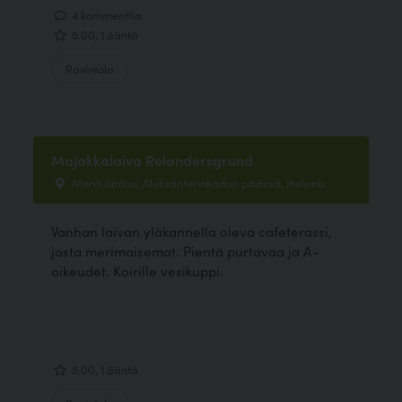
4 kommenttia
5.00, 1 ääntä
Ravintola
Majakkalaiva Relandersgrund
Meritullintori, Aleksanterinkadun päässä, Helsinki
Vanhan laivan yläkannella oleva cafeterassi,
josta merimaisemat. Pientä purtavaa ja A-
oikeudet. Koirille vesikuppi.
5.00, 1 ääntä