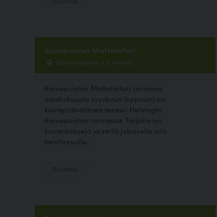
Ravintola
Kaivopuiston Mattolaituri
Ehrenströmintie 3 A, Helsinki
Kaivopuiston Mattolaituri (avoinna
maaliskuusta syyskuun loppuun) on
koiraystävällinen terassi Helsingin
Kaivopuiston rannassa. Tarjolla on
koirankeksejä ja vettä jokaiselle sitä
tarvitsevalle...
Ravintola