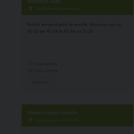
Ravintola Suski
Ylä-Malmintori 3, Helsinki
Koirat tervetulleita terassille. Avoinna ma-to
10-23 pe 10-24 la 12-24 su 12-22
1 kommenttia
5.00, 2 ääntä
Ravintola
Sinisen huvilan kahvila
Linnunlauluntie 11, Helsinki