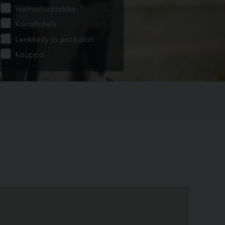
Harrastuspaikka
Koirahotelli
Lenkkeily ja patikointi
Kauppa