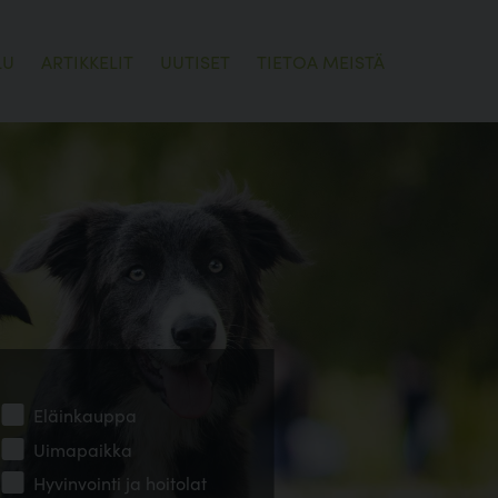
LU
ARTIKKELIT
UUTISET
TIETOA MEISTÄ
Eläinkauppa
Uimapaikka
Hyvinvointi ja hoitolat