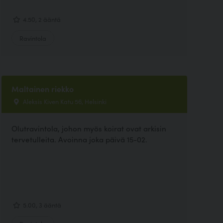
4.50, 2 ääntä
Ravintola
Maltainen riekko
Aleksis Kiven Katu 56, Helsinki
Olutravintola, johon myös koirat ovat arkisin
tervetulleita. Avoinna joka päivä 15-02.
5.00, 3 ääntä