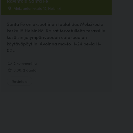
Ravintola Santa Fe
Aleksanterinkatu 15, Helsinki
Santa Fé on eksoottinen tuulahdus Meksikosta
keskellä Helsinkiä. Koirat tervetulleita terassille
kesäisin ja ympärivuoden cafe-puolen
käytäväpöytiin. Avoinna ma-to 11-24 pe-la 11-
02 ...
2 kommenttia
3.00, 2 ääntä
Ravintola