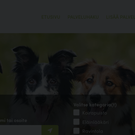
ETUSIVU
PALVELUHAKU
LISÄÄ PALVE
Valitse kategoria(t)
Koirapuisto
mi tai osoite
Eläinlääkäri
Ravintola