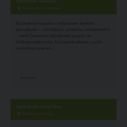
Ravintola Toscanini
Bulevardi 2 / 4, Helsinki
Ruokalista nojautuu italialaisen keittiön
peruskiviin – oliiviöljyyn, yrtteihin, tomaatteihin
– sekä Toscanan lähialueen juusto- ja
leikkelevalikoimiin. Koiraystävällinen mutta
ravintolan pienen...
Ravintola
Torikahvila Cafe Tiina
Töölöntori, Helsinki