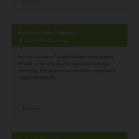
Ravintola
Ravintola Cafe Chapman
Suomenlinna B1, Helsinki
Suomenlinnassa Tykistönlahden pohjukassa
lähellä opastuskeskusta sijaitseva kahvila-
ravintola. Koirat ovat tervetulleita suojaisalle
sisäpihaterassille.
Ravintola