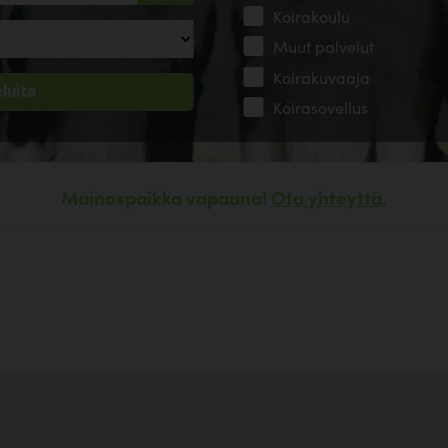
Koirakoulu
Muut palvelut
Koirakuvaaja
Koirasovellus
Mainospaikka vapaana!
Ota yhteyttä.