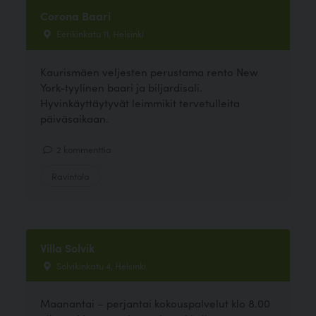
Corona Baari
Eerikinkatu 11, Helsinki
Kaurismäen veljesten perustama rento New
York-tyylinen baari ja biljardisali.
Hyvinkäyttäytyvät leimmikit tervetulleita
päiväsaikaan.
2 kommenttia
Ravintola
Villa Solvik
Solvikinkatu 4, Helsinki
Maanantai – perjantai kokouspalvelut klo 8.00