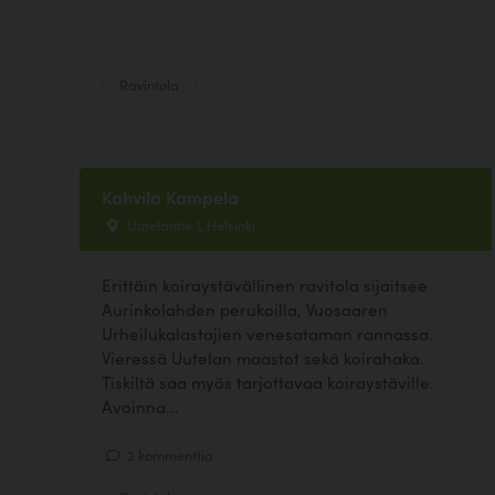
Ravintola
Kahvila Kampela
Uutelantie 1, Helsinki
Erittäin koiraystävällinen ravitola sijaitsee
Aurinkolahden perukoilla, Vuosaaren
Urheilukalastajien venesataman rannassa.
Vieressä Uutelan maastot sekä koirahaka.
Tiskiltä saa myös tarjottavaa koiraystäville.
Avoinna...
2 kommenttia