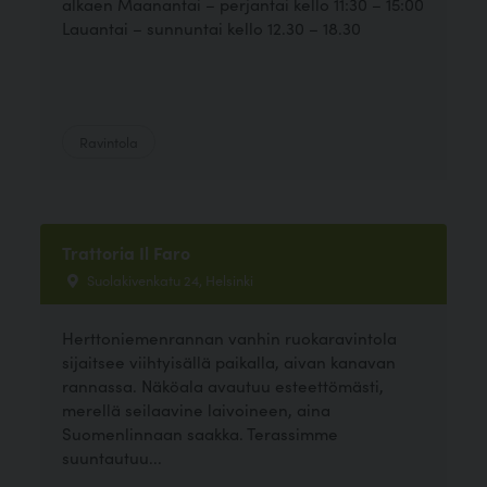
alkaen Maanantai – perjantai kello 11:30 – 15:00
Lauantai – sunnuntai kello 12.30 – 18.30
Ravintola
Trattoria Il Faro
Suolakivenkatu 24, Helsinki
Herttoniemenrannan vanhin ruokaravintola
sijaitsee viihtyisällä paikalla, aivan kanavan
rannassa. Näköala avautuu esteettömästi,
merellä seilaavine laivoineen, aina
Suomenlinnaan saakka. Terassimme
suuntautuu...