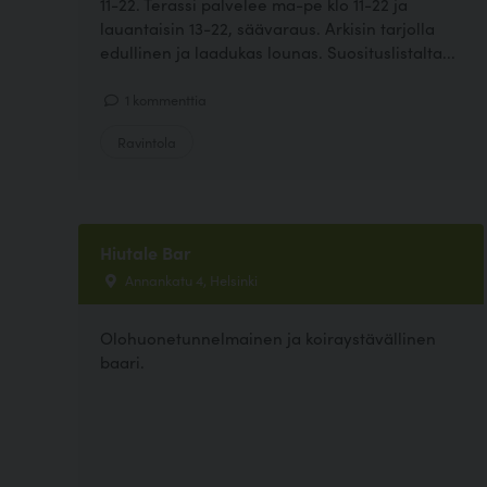
11-22. Terassi palvelee ma-pe klo 11-22 ja
lauantaisin 13-22, säävaraus. Arkisin tarjolla
edullinen ja laadukas lounas. Suosituslistalta...
1 kommenttia
Ravintola
Hiutale Bar
Annankatu 4, Helsinki
Olohuonetunnelmainen ja koiraystävällinen
baari.