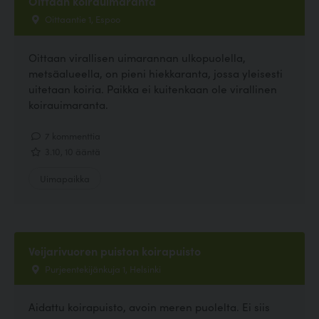
Oittaan koirauimaranta
Oittaantie 1, Espoo
Oittaan virallisen uimarannan ulkopuolella,
metsäalueella, on pieni hiekkaranta, jossa yleisesti
uitetaan koiria. Paikka ei kuitenkaan ole virallinen
koirauimaranta.
7 kommenttia
3.10, 10 ääntä
Uimapaikka
Veijarivuoren puiston koirapuisto
Purjeentekijänkuja 1, Helsinki
Aidattu koirapuisto, avoin meren puolelta. Ei siis