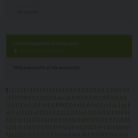
Koirapuisto
Laivastonpuiston koirapuisto
Laivastokatu 1-7, Helsinki
Tällä palvelulla ei ole kuvausta.
[
1
|
2
|
3
|
4
|
5
|
6
|
7
|
8
|
9
|
10
|
11
|
12
|
13
|
14
|
15
|
16
|
17
|
18
|
19
|
20
|
21
|
22
|
23
|
24
|
25
|
26
|
27
|
28
|
29
|
30
|
31
|
32
|
33
|
34
|
35
|
36
|
37
|
38
|
39
|
40
|
41
|
42
|
43
|
44
|
45
|
46
|
47
|
48
|
49
|
50
|
51
|
52
|
53
|
54
|
55
|
56
|
57
|
58
|
59
|
60
|
61
|
62
|
63
|
64
|
65
|
66
|
67
|
68
|
69
|
70
|
71
|
72
|
73
|
74
|
75
|
76
|
77
|
78
|
79
|
80
|
81
|
82
|
83
|
84
|
85
|
86
|
87
|
88
|
89
|
90
|
91
|
92
|
93
|
94
|
95
|
96
|
97
|
98
|
99
|
100
|