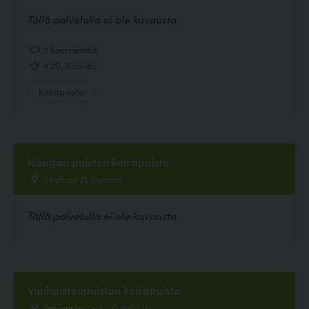
Tällä palvelulla ei ole kuvausta.
2 kommenttia
4.20, 5 ääntä
Koirapuisto
Haagan puiston koirapuisto
Vihdintie 21, Helsinki
Tällä palvelulla ei ole kuvausta.
Vanhaistenpuiston koirapuisto
Vanhaistentie 4 - 6, Helsinki