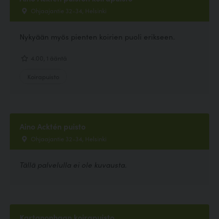
Ohjaajantie 32-34, Helsinki
Nykyään myös pienten koirien puoli erikseen.
4.00, 1 ääntä
Koirapuisto
Aino Acktén puisto
Ohjaajantie 32-34, Helsinki
Tällä palvelulla ei ole kuvausta.
Kartanonhaan koirapuisto