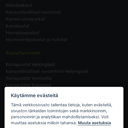
Eläinlääkärit
Koiraystävälliset ravintolat
Koirien uimapaikat
Koirakoulut
Harrastuspaikat
Hyvinvointipalvelut ja hoitolat
Suosituimmat
Koirapuistot Helsingissä
Koiraystävälliset ravaintolat Helsingissä
Koirapuistot Vantaalla
Koirapuistot Espoossa
Koirapuistot Turussa
Käytämme evästeitä
Eläinlääkäri Helsingissä
Koirapuistot Tampereella
Tämä verkkosivusto tallentaa tietoja, kuten evästeitä,
sivuston tärkeiden toimintojen sekä markkinoinnin,
personoinnin ja analytiikan mahdollistamiseksi. Voit
Linkit
muuttaa asetuksia milloin tahansa.
Muuta asetuksia