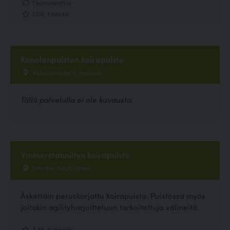
1 kommenttia
1.00, 1 ääntä
Konalanpuiston koirapuisto
Vähätuvantie 4, Helsinki
Tällä palvelulla ei ole kuvausta.
Ymmerstanniityn koirapuisto
Ersintie, Kauniainen
Äskettäin peruskorjattu koirapuisto. Puistossa myös
joitakin agilityharjoitteluun tarkoitettuja välineitä.
3.55, 11 ääntä