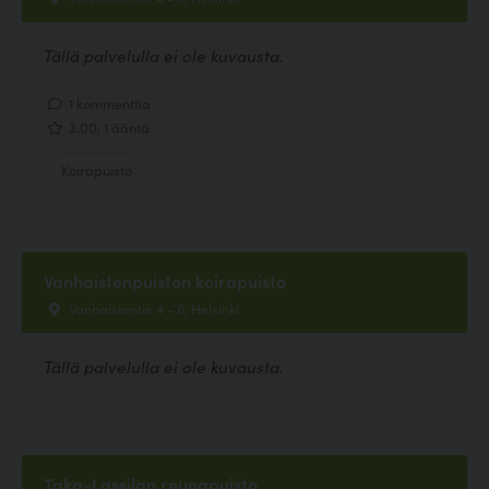
Tällä palvelulla ei ole kuvausta.
1 kommenttia
3.00, 1 ääntä
Koirapuisto
Vanhaistenpuiston koirapuisto
Vanhaistentie 4 - 6, Helsinki
Tällä palvelulla ei ole kuvausta.
Taka-Lassilan reunapuisto