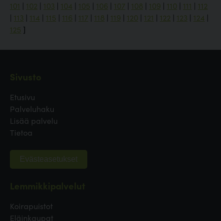
101
|
102
|
103
|
104
|
105
|
106
|
107
|
108
|
109
|
110
|
111
|
112
|
113
|
114
|
115
|
116
|
117
|
118
|
119
|
120
|
121
|
122
|
123
|
124
|
125
]
Sivusto
Etusivu
Palveluhaku
Lisää palvelu
Tietoa
Evästeasetukset
Lemmikkipalvelut
Koirapuistot
Eläinkaupat