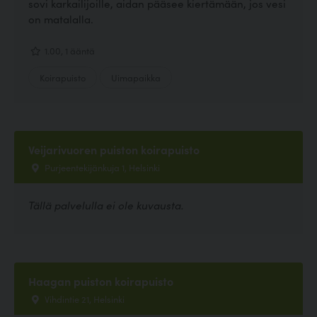
sovi karkailijoille, aidan pääsee kiertämään, jos vesi
on matalalla.
1.00, 1 ääntä
Koirapuisto
Uimapaikka
Veijarivuoren puiston koirapuisto
Purjeentekijänkuja 1, Helsinki
Tällä palvelulla ei ole kuvausta.
Haagan puiston koirapuisto
Vihdintie 21, Helsinki