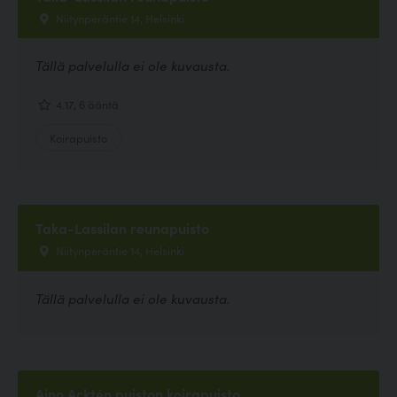
Niitynperäntie 14, Helsinki
Tällä palvelulla ei ole kuvausta.
4.17, 6 ääntä
Koirapuisto
Taka-Lassilan reunapuisto
Niitynperäntie 14, Helsinki
Tällä palvelulla ei ole kuvausta.
Aino Acktén puiston koirapuisto