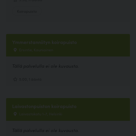
Koirapuisto
Ymmerstanniityn koirapuisto
Ersintie, Kauniainen
Tällä palvelulla ei ole kuvausta.
5.00, 1 ääntä
Laivastonpuiston koirapuisto
Laivastokatu 1-7, Helsinki
Tällä palvelulla ei ole kuvausta.