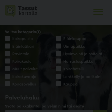
Valitse kategoria(t)
Koirapuisto
Eläinkauppa
Eläinlääkäri
Uimapaikka
Ravintola
Hyvinvointi ja hoitolat
Koirakoulu
Harrastuspaikka
Muut palvelut
Koirahotelli
Koirakuvaaja
Lenkkeily ja patikointi
Koirasovellus
Kauppa
Palveluhaku
Syötä paikkakunta, palvelun nimi tai osoite