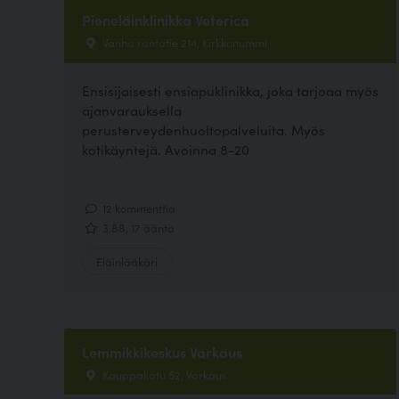
Pieneläinklinikka Veterica
Vanha rantatie 214, Kirkkonummi
Ensisijaisesti ensiapuklinikka, joka tarjoaa myös
ajanvarauksella
perusterveydenhuoltopalveluita. Myös
kotikäyntejä. Avoinna 8-20
12 kommenttia
3.88, 17 ääntä
Eläinlääkäri
Lemmikkikeskus Varkaus
Kauppakatu 62, Varkaus