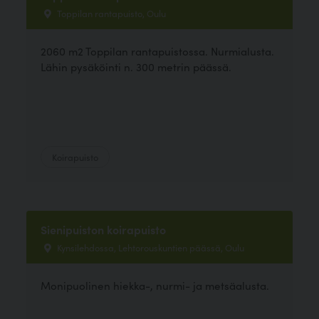
Toppilan rantapuisto, Oulu
2060 m2 Toppilan rantapuistossa. Nurmialusta.
Lähin pysäköinti n. 300 metrin päässä.
Koirapuisto
Sienipuiston koirapuisto
Kynsilehdossa, Lehtorouskuntien päässä, Oulu
Monipuolinen hiekka-, nurmi- ja metsäalusta.