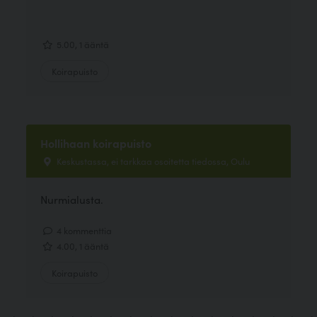
5.00, 1 ääntä
Koirapuisto
Hollihaan koirapuisto
Keskustassa, ei tarkkaa osoitetta tiedossa, Oulu
Nurmialusta.
4 kommenttia
4.00, 1 ääntä
Koirapuisto