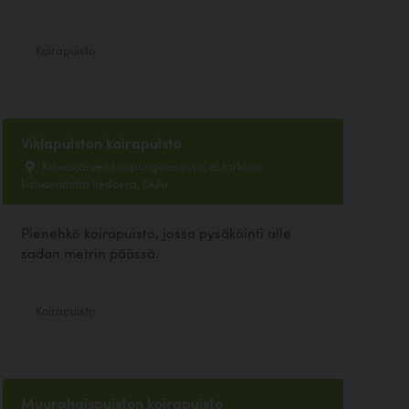
Koirapuisto
Viklapuiston koirapuisto
Kuivasjärven kaupunginosassa, ei tarkkaa
katuosoitetta tiedossa, Oulu
Pienehkö koirapuisto, jossa pysäköinti alle
sadan metrin päässä.
Koirapuisto
Muurahaispuiston koirapuisto