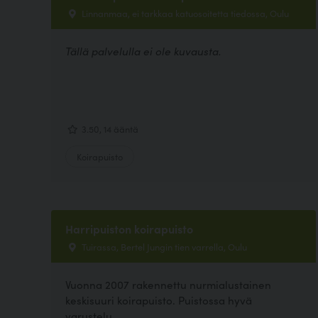
Linnanmaa, ei tarkkaa katuosoitetta tiedossa, Oulu
Tällä palvelulla ei ole kuvausta.
3.50, 14 ääntä
Koirapuisto
Harripuiston koirapuisto
Tuirassa, Bertel Jungin tien varrella, Oulu
Vuonna 2007 rakennettu nurmialustainen
keskisuuri koirapuisto. Puistossa hyvä
varustelu.