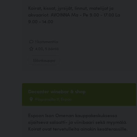
Koirat, kissat, jyrsijät, linnut, matelijat ja
akvaariot. AVOINNA Ma - Pe 9.00 - 17.00 La
9.00 - 14.00
1 kommenttia
4.00, 5 ääntä
Eläinkauppa
Decanter winebar & shop
Piispansilta 11, Espoo
Espoon Ison Omenan kauppakeskuksessa
sijaitseva salaatti- ja viinibaari sekä myymälä.
Koirat ovat tervetulleita ainakin kesäterassille.