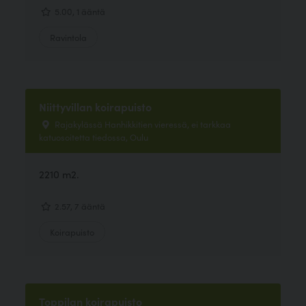
5.00, 1 ääntä
Ravintola
Niittyvillan koirapuisto
Rajakylässä Hanhikkitien vieressä, ei tarkkaa
katuosoitetta tiedossa, Oulu
2210 m2.
2.57, 7 ääntä
Koirapuisto
Toppilan koirapuisto