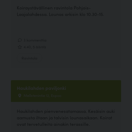
Koiraystävällinen ravintola Pohjois-
Laajalahdessa. Lounas arkisin klo 10.30-15.
3 kommenttia
4.40, 5 ääntä
Ravintola
Haukilahden paviljonki
Mellstenintie 12, Espoo
Haukilahden pienvenesatamassa. Kesäisin auki
aamusta iltaan ja talvisin lounasaikaan. Koirat
ovat tervetulleita ainakin terassille.