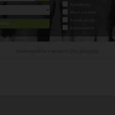
Koirakoulu
Muut palvelut
Koirakuvaaja
Koirasovellus
Mainospaikka vapaana!
Ota yhteyttä.