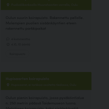
Puolivälikankaalla Muurahaistien varrella, Oulu
Oulun suurin koirapuisto. Rakennettu pellolle.
Molempien puolien sisäänkäyntien eteen
rakennettu parkkipaikat
4 kommenttia
4.10, 10 ääntä
Koirapuisto
Hupisaarten koirapuisto
Hupisaaret, ei tarkkaa osoitetta tiedossa, Oulu
Oulun pienin koirapuisto, jossa pysäköintialue
n. 250 metrin päässä Taidemuseon luona.
Metsäinen koirapuisto, kaksi sisäänkäyntiä