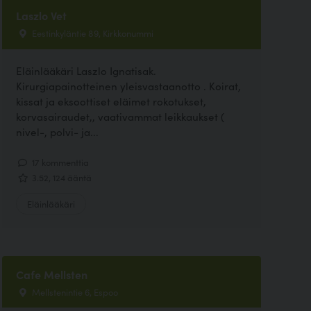
Laszlo Vet
Eestinkyläntie 89, Kirkkonummi
Eläinlääkäri Laszlo Ignatisak.
Kirurgiapainotteinen yleisvastaanotto . Koirat,
kissat ja eksoottiset eläimet rokotukset,
korvasairaudet,, vaativammat leikkaukset (
nivel-, polvi- ja...
17 kommenttia
3.52, 124 ääntä
Eläinlääkäri
Cafe Mellsten
Mellstenintie 6, Espoo