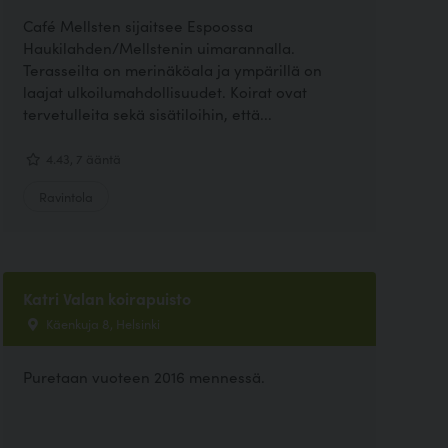
Café Mellsten sijaitsee Espoossa
Haukilahden/Mellstenin uimarannalla.
Terasseilta on merinäköala ja ympärillä on
laajat ulkoilumahdollisuudet. Koirat ovat
tervetulleita sekä sisätiloihin, että...
4.43, 7 ääntä
Ravintola
Katri Valan koirapuisto
Käenkuja 8, Helsinki
Puretaan vuoteen 2016 mennessä.