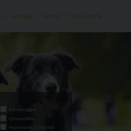
LU
ARTIKKELIT
UUTISET
TIETOA MEISTÄ
Eläinkauppa
Uimapaikka
Hyvinvointi ja hoitolat