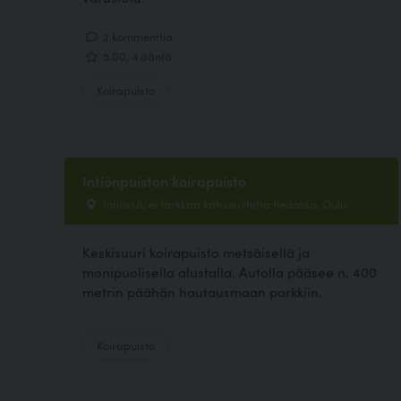
2 kommenttia
5.00, 4 ääntä
Koirapuisto
Intiönpuiston koirapuisto
Intiössä, ei tarkkaa katuosoitetta tiedossa, Oulu
Keskisuuri koirapuisto metsäisellä ja
monipuolisella alustalla. Autolla pääsee n. 400
metrin päähän hautausmaan parkkiin.
Koirapuisto