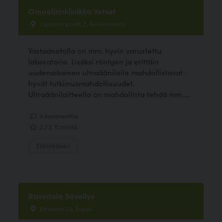
Omaeläinklinikka Vetset
Luostarinportti 2, Kirkkonummi
Vastaanotolla on mm. hyvin varustettu
laboratorio. Lisäksi röntgen ja erittäin
uudenaikainen ultraäänilaite mahdollistavat
hyvät tutkimusmahdollisuudet.
Ultraäänilaitteella on mahdollista tehdä mm....
4 kommenttia
2.73, 11 ääntä
Eläinlääkäri
Ravintola Sävellys
Kirvuntie 22, Espoo