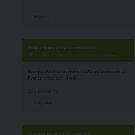
Ravintola
Heikkeliininpuiston koirapuisto
Herukka, ei tarkkaa katuosotetta tiedossa, Oulu
Vuonna 2008 valmistunut 3370 m2 koirapuisto.
Pysäköintipaikat lähellä.
2 kommenttia
Koirapuisto
Husaarinpuiston koirapuisto