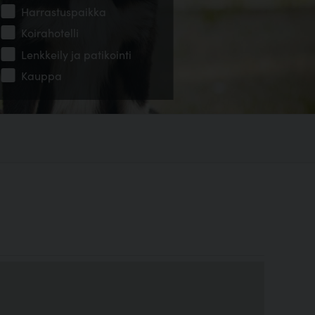
Harrastuspaikka
Koirahotelli
Lenkkeily ja patikointi
Kauppa