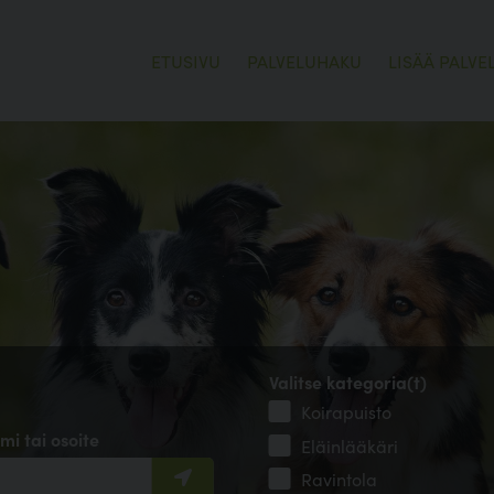
ETUSIVU
PALVELUHAKU
LISÄÄ PALVE
Valitse kategoria(t)
Koirapuisto
mi tai osoite
Eläinlääkäri
Ravintola