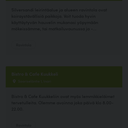
Silversandi leirintäalue ja alueen ravintola ovat
koiraystävällisiä paikkoja. Voit tuoda hyvin
käyttäytyvän hauvelin mukanasi yöpymään
mökeissämme, tai matkailuvaunussa ja -...
Ravintola
Bistro & Cafe Kuukkeli
Saariseläntie 1, Inari
Bistro & Cafe Kuukkeliin ovat myös lemmikkieläimet
tervetulleita. Olemme avoinna joka päivä klo 8.00-
22.00.
Ravintola