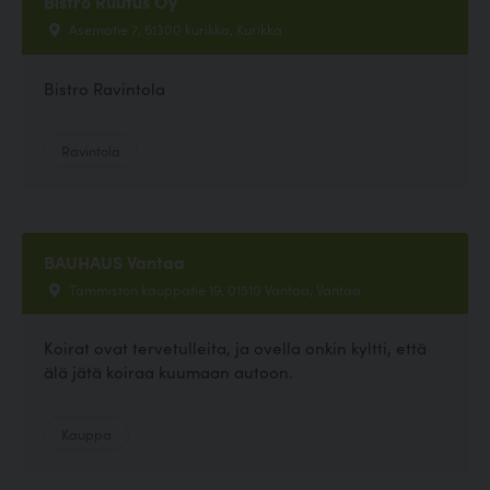
Bistro Ruufus Oy
Asematie 7, 61300 kurikka, Kurikka
Bistro Ravintola
Ravintola
BAUHAUS Vantaa
Tammiston kauppatie 19, 01510 Vantaa, Vantaa
Koirat ovat tervetulleita, ja ovella onkin kyltti, että
älä jätä koiraa kuumaan autoon.
Kauppa