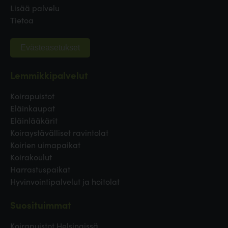
Lisää palvelu
Tietoa
Evästeasetukset
Lemmikkipalvelut
Koirapuistot
Eläinkaupat
Eläinlääkärit
Koiraystävälliset ravintolat
Koirien uimapaikat
Koirakoulut
Harrastuspaikat
Hyvinvointipalvelut ja hoitolat
Suosituimmat
Koirapuistot Helsingissä