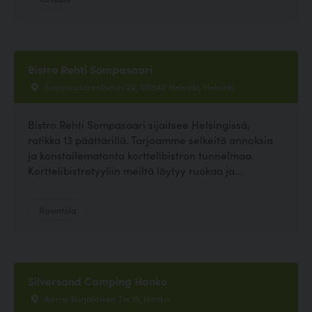
Bistro Rehti Sompasaari
Sompasaarenlaituri 24, 00540 Helsinki, Helsinki
Bistro Rehti Sompasaari sijaitsee Helsingissä,
ratikka 13 päättärillä. Tarjoamme selkeitä annoksia
ja konstailematonta korttelibistron tunnelmaa.
Korttelibistrotyyliin meiltä löytyy ruokaa ja...
Ravintola
Silversand Camping Hanko
Aarne Karjalaisen Tie 15, Hanko