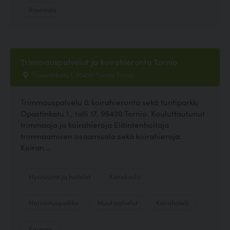
Ravintola
Trimmauspalvelut ja koirahieronta Tornio
Opastinkatu 1, 95420 Tornio, Tornio
Trimmauspalvelu & koirahieronta sekä tuntiparkki
Opastinkatu 1 , talli 17, 95420 Tornio. Kouluttautunut
trimmaaja ja koirahieroja Eläintenhoitaja
trimmaamisen osaamisala sekä koirahieroja.
Koiran...
Hyvinvointi ja hoitolat
Koirakoulu
Harrastuspaikka
Muut palvelut
Koirahotelli
Kauppa