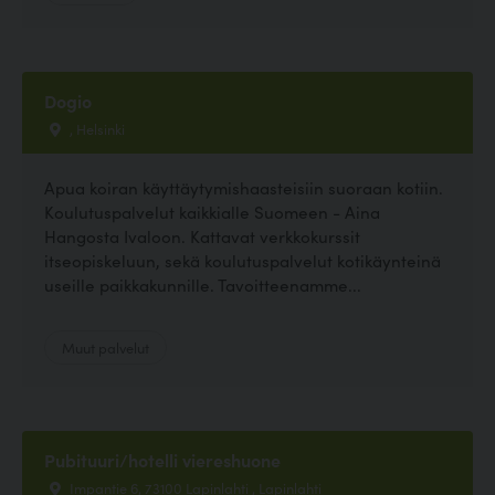
Dogio
, Helsinki
Apua koiran käyttäytymishaasteisiin suoraan kotiin.
Koulutuspalvelut kaikkialle Suomeen - Aina
Hangosta Ivaloon. Kattavat verkkokurssit
itseopiskeluun, sekä koulutuspalvelut kotikäynteinä
useille paikkakunnille. Tavoitteenamme...
Muut palvelut
Pubituuri/hotelli viereshuone
Impantie 6, 73100 Lapinlahti , Lapinlahti