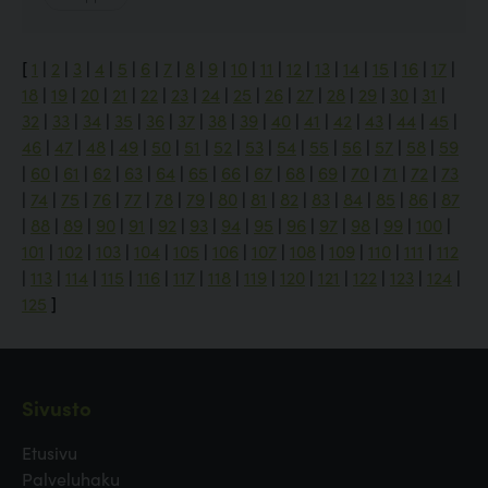
[
1
|
2
|
3
|
4
|
5
|
6
|
7
|
8
|
9
|
10
|
11
|
12
|
13
|
14
|
15
|
16
|
17
|
18
|
19
|
20
|
21
|
22
|
23
|
24
|
25
|
26
|
27
|
28
|
29
|
30
|
31
|
32
|
33
|
34
|
35
|
36
|
37
|
38
|
39
|
40
|
41
|
42
|
43
|
44
|
45
|
46
|
47
|
48
|
49
|
50
|
51
|
52
|
53
|
54
|
55
|
56
|
57
|
58
|
59
|
60
|
61
|
62
|
63
|
64
|
65
|
66
|
67
|
68
|
69
|
70
|
71
|
72
|
73
|
74
|
75
|
76
|
77
|
78
|
79
|
80
|
81
|
82
|
83
|
84
|
85
|
86
|
87
|
88
|
89
|
90
|
91
|
92
|
93
|
94
|
95
|
96
|
97
|
98
|
99
|
100
|
101
|
102
|
103
|
104
|
105
|
106
|
107
|
108
|
109
|
110
|
111
|
112
|
113
|
114
|
115
|
116
|
117
|
118
|
119
|
120
|
121
|
122
|
123
|
124
|
125
]
Sivusto
Etusivu
Palveluhaku