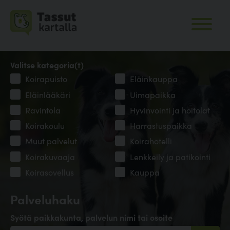
Valitse kategoria(t)
Koirapuisto
Eläinkauppa
Eläinlääkäri
Uimapaikka
Ravintola
Hyvinvointi ja hoitolat
Koirakoulu
Harrastuspaikka
Muut palvelut
Koirahotelli
Koirakuvaaja
Lenkkeily ja patikointi
Koirasovellus
Kauppa
Palveluhaku
Syötä paikkakunta, palvelun nimi tai osoite