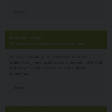
Ravintola
Round Kallio Café
Helsinginkatu 15, 00500 Helsinki, Finland, Akaa
Round on kahvila ja brunssipaikka Helsingin
sydämessä, jonne myös koirasi on tervetullut! Meillä
koirat ovat sallittuja sekä sisällä että ulkona
terassilla,...
Ravintola