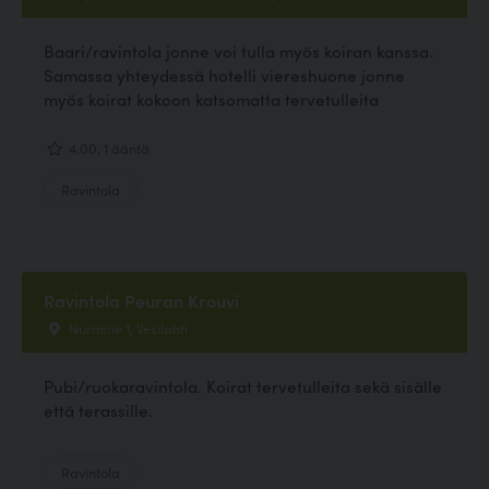
Baari/ravintola jonne voi tulla myös koiran kanssa.
Samassa yhteydessä hotelli viereshuone jonne
myös koirat kokoon katsomatta tervetulleita
4.00, 1 ääntä
Ravintola
Ravintola Peuran Krouvi
Nurmitie 1, Vesilahti
Pubi/ruokaravintola. Koirat tervetulleita sekä sisälle
että terassille.
Ravintola