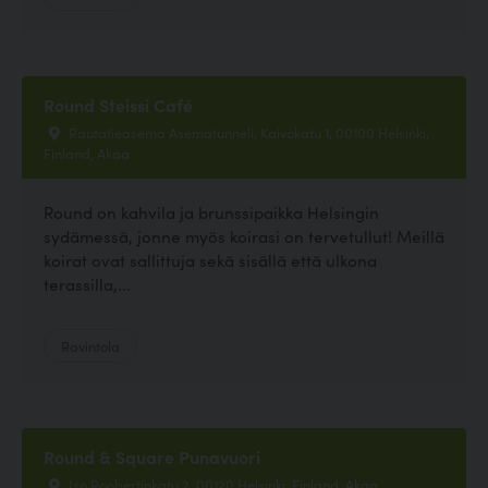
Round Steissi Café
Rautatieasema Asematunneli, Kaivokatu 1, 00100 Helsinki,
Finland, Akaa
Round on kahvila ja brunssipaikka Helsingin
sydämessä, jonne myös koirasi on tervetullut! Meillä
koirat ovat sallittuja sekä sisällä että ulkona
terassilla,...
Ravintola
Round & Square Punavuori
Iso Roobertinkatu 2, 00120 Helsinki, Finland, Akaa