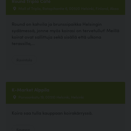
Round Tripla Café
Mall of Tripla, Ratapihantie 6, 00520 Helsinki, Finland, Akaa
Round on kahvila ja brunssipaikka Helsingin
sydämessä, jonne myös koirasi on tervetullut! Meillä
koirat ovat sallittuja sekä sisällä että ulkona
terassilla,...
Ravintola
K-Market Alppila
Porvoonkatu 19, 00510 Helsinki, Helsinki
Koira saa tulla kauppaan koirakärryssä.
Kauppa