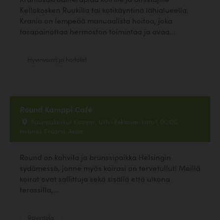
Kellokosken Ruukilla tai kotikäyntinä lähialueella.
Kranio on lempeää manuaalista hoitoa, joka
tasapainottaa hermoston toimintaa ja avaa...
Hyvinvointi ja hoitolat
Round Kamppi Café
Kauppakeskus Kamppi, Urho Kekkosen katu 1, 00100
Helsinki, Finland, Akaa
Round on kahvila ja brunssipaikka Helsingin
sydämessä, jonne myös koirasi on tervetullut! Meillä
koirat ovat sallittuja sekä sisällä että ulkona
terassilla,...
Ravintola