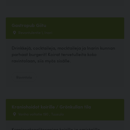
Gastropub Giitu
Revontulentie 1, Inari
Drinkkejä, cocktaileja, mocktaileja ja Inarin kunnan
parhaat burgerit! Koirat tervetulleita koko
ravintolaan, siis myös sisälle.
Ravintola
Kraniohoidot koirille / Grönkullan tila
Vanha valtatie 190 , Tuusula
Kraniosakraaliterapiaa koirille ja omistajille