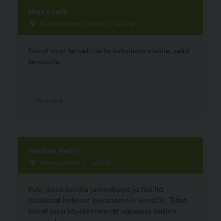
Max’s cafe
Munkkiniemen puistotie 7, Helsinki
Koirat ovat tervetulleita kahvilaan sisälle, sekä
terassille.
Ravintola
Heräsin Helmi
Hitsaajankatu 14, Helsinki
Pub, jossa koirilla juomakippo ja tiskiltä
asiakkaat hakevat koiranameja vieraille. Tutut
koirat jopa käyskentelevät vapaana hakien