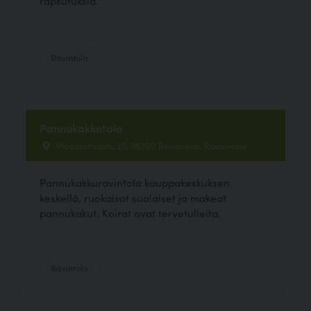
rapsutuksia.
Ravintola
Pannukakkutalo
Maakuntakatu 29, 96200 Rovaniemi, Rovaniemi
Pannukakkuravintola kauppakeskuksen
keskellä, ruokaisat suolaiset ja makeat
pannukakut. Koirat ovat tervetulleita.
Ravintola