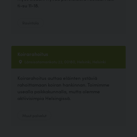
ti-su 11-18.
Ravintola
Koirarahoitus
Länsisatamankatu 22, 00180, Helsinki, Helsinki
Koirarahoitus auttaa eläinten ystäviä
rahoittamaan koiran hankinnan. Toimimme
usealla paikkakunnalla, mutta olemme
aktiivisimpia Helsingissä.
Muut palvelut