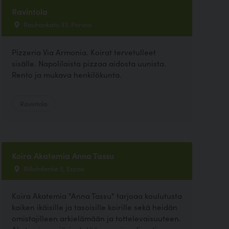
Ravintola
Rauhankatu 33, Porvoo
Pizzeria Via Armonia. Koirat tervetulleet
sisälle. Napolilaista pizzaa aidosta uunista.
Rento ja mukava henkilökunta.
Ravintola
Koira Akatemia Anna Tassu
Riilahdentie 5, Espoo
Koira Akatemia "Anna Tassu" tarjoaa koulutusta
kaiken ikäisille ja tasoisille koirille sekä heidän
omistajilleen arkielämään ja tottelevaisuuteen.