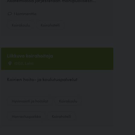
Akatemiassa järjestetään monipuolisesti...
1 kommenttia
Koirakoulu
Koirahotelli
Liikkuva koirahoitaja
15100, Lahti
Koirien hoito- ja koulutuspalvelut
Hyvinvointi ja hoitolat
Koirakoulu
Harrastuspaikka
Koirahotelli