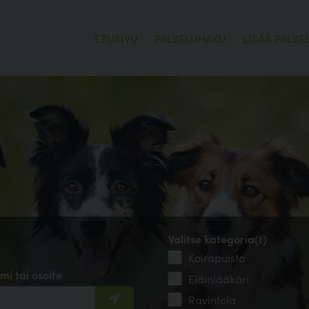
ETUSIVU
PALVELUHAKU
LISÄÄ PALVE
Valitse kategoria(t)
Koirapuisto
mi tai osoite
Eläinlääkäri
Ravintola