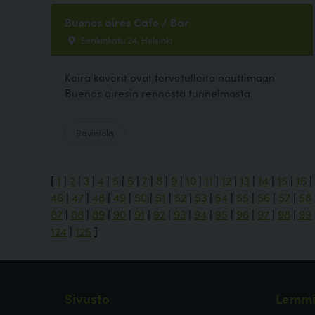
Buenos aires Cafe / Bar
Eerikinkatu 24, Helsinki
Koira kaverit ovat tervetulleita nauttimaan
Buenos airesin rennosta tunnelmasta.
Ravintola
[
1
|
2
|
3
|
4
|
5
|
6
|
7
|
8
|
9
|
10
|
11
|
12
|
13
|
14
|
15
|
16
|
46
|
47
|
48
|
49
|
50
|
51
|
52
|
53
|
54
|
55
|
56
|
57
|
58
87
|
88
|
89
|
90
|
91
|
92
|
93
|
94
|
95
|
96
|
97
|
98
|
99
124
|
125
]
Sivusto
Lemmi