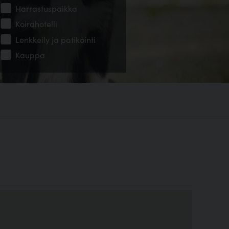
Harrastuspaikka
Koirahotelli
Lenkkeily ja patikointi
Kauppa