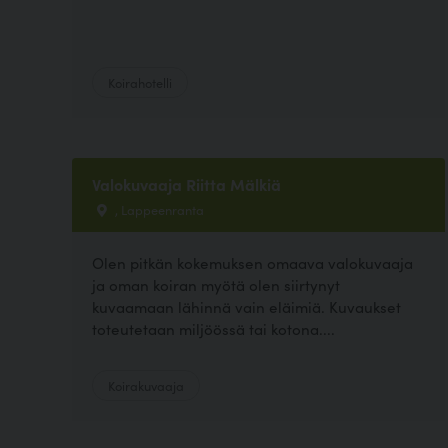
Koirahotelli
Valokuvaaja Riitta Mälkiä
, Lappeenranta
Olen pitkän kokemuksen omaava valokuvaaja
ja oman koiran myötä olen siirtynyt
kuvaamaan lähinnä vain eläimiä. Kuvaukset
toteutetaan miljöössä tai kotona....
Koirakuvaaja