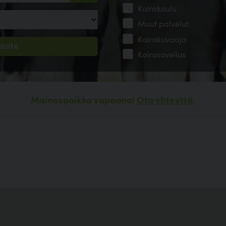
Koirakoulu
Muut palvelut
Koirakuvaaja
Koirasovellus
Mainospaikka vapaana!
Ota yhteyttä.