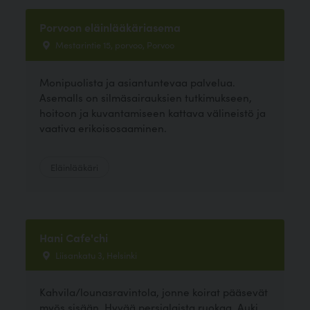
Porvoon eläinlääkäriasema
Mestarintie 15, porvoo, Porvoo
Monipuolista ja asiantuntevaa palvelua.
Asemalls on silmäsairauksien tutkimukseen,
hoitoon ja kuvantamiseen kattava välineistö ja
vaativa erikoisosaaminen.
Eläinlääkäri
Hani Cafe'chi
Liisankatu 3, Helsinki
Kahvila/lounasravintola, jonne koirat pääsevät
myös sisään. Hyvää persialaista ruokaa. Auki