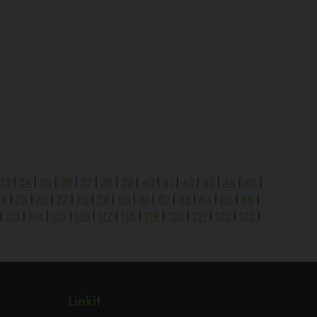
33
|
34
|
35
|
36
|
37
|
38
|
39
|
40
|
41
|
42
|
43
|
44
|
45
|
74
|
75
|
76
|
77
|
78
|
79
|
80
|
81
|
82
|
83
|
84
|
85
|
86
|
|
113
|
114
|
115
|
116
|
117
|
118
|
119
|
120
|
121
|
122
|
123
|
Linkit