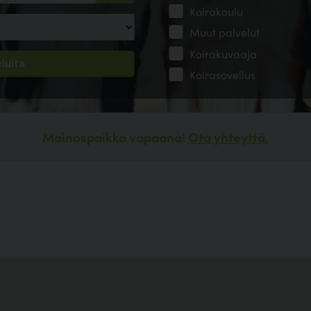
Koirakoulu
Muut palvelut
Koirakuvaaja
Koirasovellus
Mainospaikka vapaana!
Ota yhteyttä.