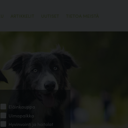
LU
ARTIKKELIT
UUTISET
TIETOA MEISTÄ
Eläinkauppa
Uimapaikka
Hyvinvointi ja hoitolat