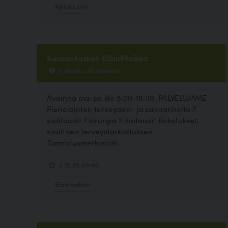
Koirapuisto
Kuusankosken Eläinklinikka
Kotipolku 46, Kouvola
Avoinna ma-pe klo 8:00-18:00. PALVELUMME
Pieneläinten terveyden- ja sairaanhoito ?
sisätaudit ? kirurgia ? ihotaudit Rokotukset,
sisältäen terveystarkastuksen
Tunnistusmerkinnät...
3.15, 26 ääntä
Eläinlääkäri