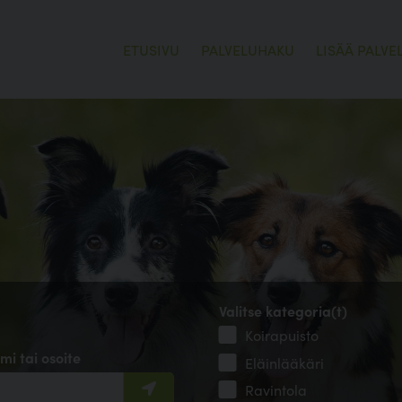
ETUSIVU
PALVELUHAKU
LISÄÄ PALVE
Valitse kategoria(t)
Koirapuisto
mi tai osoite
Eläinlääkäri
Ravintola