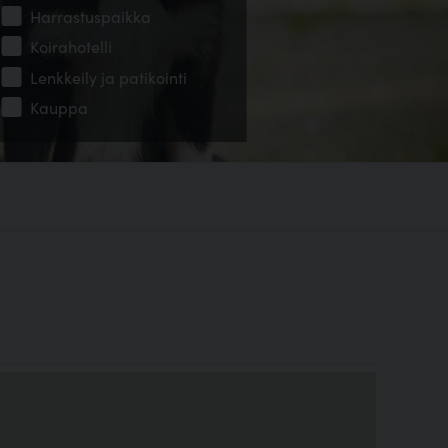
Harrastuspaikka
Koirahotelli
Lenkkeily ja patikointi
Kauppa