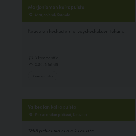
Marjoniemen koirapuisto
Marjoniemi, Kouvola
Kouvolan keskustan terveyskeskuksen takana.
3 kommenttia
3.80, 5 ääntä
Koirapuisto
Valkealan koirapuisto
Pekkolantien päässä, Kouvola
Tällä palvelulla ei ole kuvausta.