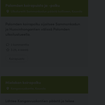
Palomäen koirapuisto ja -polku
Ulkoilureitti Sammonkadun päästä koilliseen, Kouvola
Palomäen koirapolku sijaitsee Sammonkadun
ja Huovinhongantien välissä Palomäen
ulkoilualueella.
2 kommenttia
3.25, 4 ääntä
Koirapuisto
Mielakan koirapolku
Kangasvuokontie, Kouvola
Lähtee Kangasvuokontien päästä ja tekee