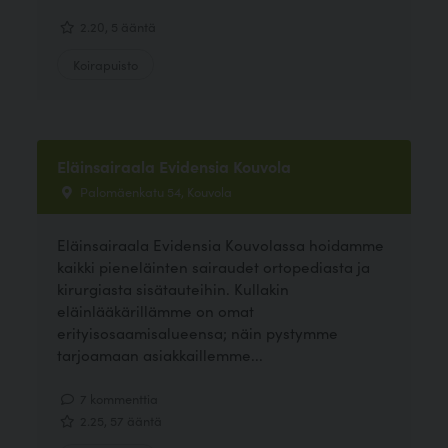
2.20, 5 ääntä
Koirapuisto
Eläinsairaala Evidensia Kouvola
Palomäenkatu 54, Kouvola
Eläinsairaala Evidensia Kouvolassa hoidamme
kaikki pieneläinten sairaudet ortopediasta ja
kirurgiasta sisätauteihin. Kullakin
eläinlääkärillämme on omat
erityisosaamisalueensa; näin pystymme
tarjoamaan asiakkaillemme...
7 kommenttia
2.25, 57 ääntä