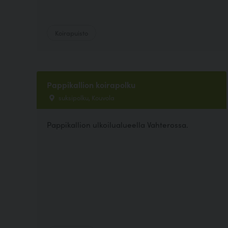
Koirapuisto
Pappikallion koirapolku
suksipolku, Kouvola
Pappikallion ulkoilualueella Vahterossa.