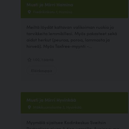
Musti ja Mirri Hamina
Fredrikinkatu 7, Hamina
Meiltä löydät kattavan valikoiman ruokia ja
tarvikkeita lemmikillesi. Myös pakasteet sekä
aidot herkut (peuraa, poroa, lammasta ja
hirveä). Myös Taxfree-myynti -...
1.00, 1 ääntä
Eläinkauppa
Musti ja Mirri Hyvinkää
Mäkikuumolantie 3, Hyvinkää
Myymälä sijaitsee Kodinkeskus Sveitsin
Portaalissa aivan 3-tien varrella. Avoinna: ma-