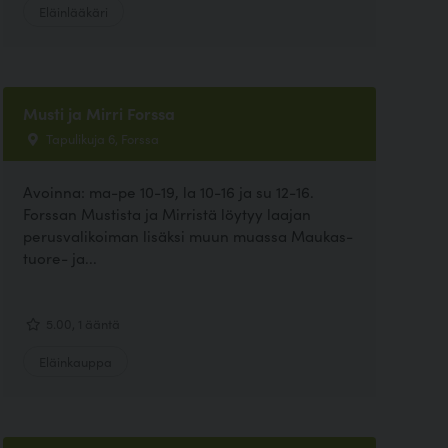
Eläinlääkäri
Musti ja Mirri Forssa
Tapulikuja 6, Forssa
Avoinna: ma-pe 10-19, la 10-16 ja su 12-16.
Forssan Mustista ja Mirristä löytyy laajan
perusvalikoiman lisäksi muun muassa Maukas-
tuore- ja...
5.00, 1 ääntä
Eläinkauppa