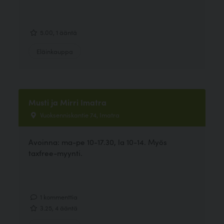
5.00, 1 ääntä
Eläinkauppa
Musti ja Mirri Imatra
Vuoksenniskantie 74, Imatra
Avoinna: ma-pe 10-17.30, la 10-14. Myös
taxfree-myynti.
1 kommenttia
3.25, 4 ääntä