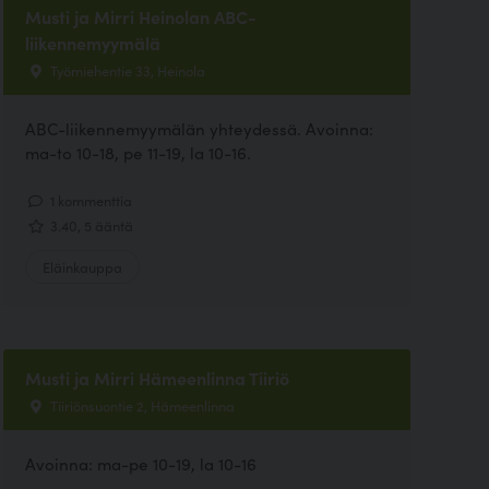
Musti ja Mirri Heinolan ABC-
liikennemyymälä
Työmiehentie 33, Heinola
ABC-liikennemyymälän yhteydessä. Avoinna:
ma-to 10-18, pe 11-19, la 10-16.
1 kommenttia
3.40, 5 ääntä
Eläinkauppa
Musti ja Mirri Hämeenlinna Tiiriö
Tiiriönsuontie 2, Hämeenlinna
Avoinna: ma-pe 10-19, la 10-16