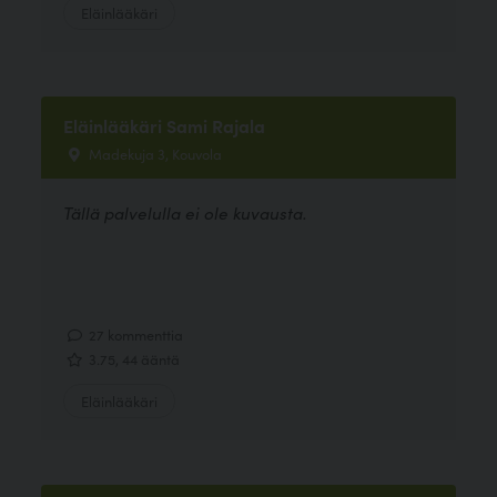
Eläinlääkäri
Eläinlääkäri Sami Rajala
Madekuja 3, Kouvola
Tällä palvelulla ei ole kuvausta.
27 kommenttia
3.75, 44 ääntä
Eläinlääkäri