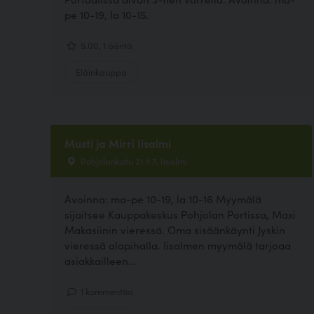
pe 10-19, la 10-15.
5.00, 1 ääntä
Eläinkauppa
Musti ja Mirri Iisalmi
Pohjolankatu 21 lt 7, Iisalmi
Avoinna: ma-pe 10-19, la 10-16 Myymälä
sijaitsee Kauppakeskus Pohjolan Portissa, Maxi
Makasiinin vieressä. Oma sisäänkäynti Jyskin
vieressä alapihalla. Iisalmen myymälä tarjoaa
asiakkailleen...
1 kommenttia