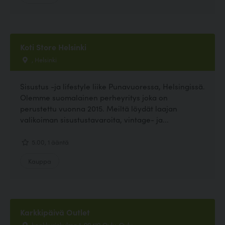
Koti Store Helsinki
, Helsinki
Sisustus -ja lifestyle liike Punavuoressa, Helsingissä.
Olemme suomalainen perheyritys joka on
perustettu vuonna 2015. Meiltä löydät laajan
valikoiman sisustustavaroita, vintage- ja...
5.00, 1 ääntä
Kauppa
Karkkipäivä Outlet
kaakkurinkulma 1, 90410 Oulu, Oulu