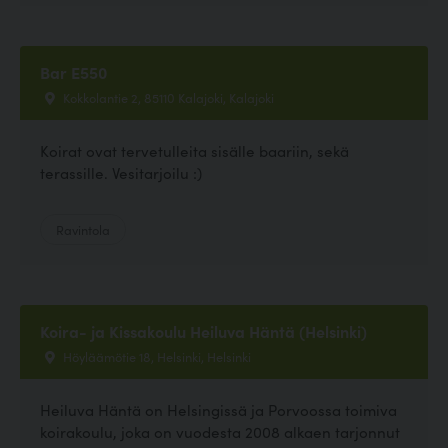
Bar E550
Kokkolantie 2, 85110 Kalajoki, Kalajoki
Koirat ovat tervetulleita sisälle baariin, sekä
terassille. Vesitarjoilu :)
Ravintola
Koira- ja Kissakoulu Heiluva Häntä (Helsinki)
Höyläämötie 18, Helsinki, Helsinki
Heiluva Häntä on Helsingissä ja Porvoossa toimiva
koirakoulu, joka on vuodesta 2008 alkaen tarjonnut