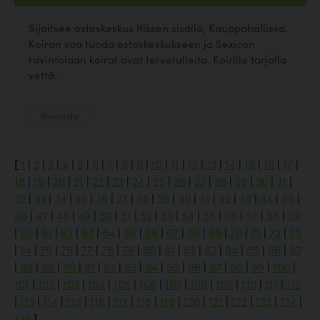
Sijaitsee ostoskeskus Itiksen sisällä, Kauppahallissa.
Koiran saa tuoda ostoskeskukseen ja Sexicon
ravintolaan koirat ovat tervetulleita. Koirille tarjolla
vettä.
Ravintola
[
1
|
2
|
3
|
4
|
5
|
6
|
7
|
8
|
9
|
10
|
11
|
12
|
13
|
14
|
15
|
16
|
17
|
18
|
19
|
20
|
21
|
22
|
23
|
24
|
25
|
26
|
27
|
28
|
29
|
30
|
31
|
32
|
33
|
34
|
35
|
36
|
37
|
38
|
39
|
40
|
41
|
42
|
43
|
44
|
45
|
46
|
47
|
48
|
49
|
50
|
51
|
52
|
53
|
54
|
55
|
56
|
57
|
58
|
59
|
60
|
61
|
62
|
63
|
64
|
65
|
66
|
67
|
68
|
69
|
70
|
71
|
72
|
73
|
74
|
75
|
76
|
77
|
78
|
79
|
80
|
81
|
82
|
83
|
84
|
85
|
86
|
87
|
88
|
89
|
90
|
91
|
92
|
93
|
94
|
95
|
96
|
97
|
98
|
99
|
100
|
101
|
102
|
103
|
104
|
105
|
106
|
107
|
108
|
109
|
110
|
111
|
112
|
113
|
114
|
115
|
116
|
117
|
118
|
119
|
120
|
121
|
122
|
123
|
124
|
125
]