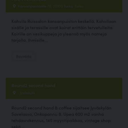
Kansanpuistontie 76, 20100 Turku, Turku
Kahvila Ruissalon kansanpuiston keskellä. Kahvilaan
sisälle ja terassille ovat koirat erittäin tervetulleita.
Koirille on vesikuppeja ja yleensä myös nameja
tarjolla. Ihmisille...
Ravintola
Round2 second hand
, Jyväskylä
Round2 second hand & coffee sijaitsee Jyväskylän
Savelassa, Onkapannu 8. Upea 600 m2 vanha
tehdasrakennus, 145 myyntipaikkaa, vintage shop
sekä...