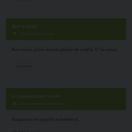
Bistro Liekki
Talvikkitie 30, Vantaa
Ravintola, johon koirat pääsevät sisälle. Ei terassia.
Ravintola
K-Supermarket Grani
Kauniaistentie 7, Kauniainen
Kaupassa on tarjolla koirakärryt.
5.00, 1 ääntä