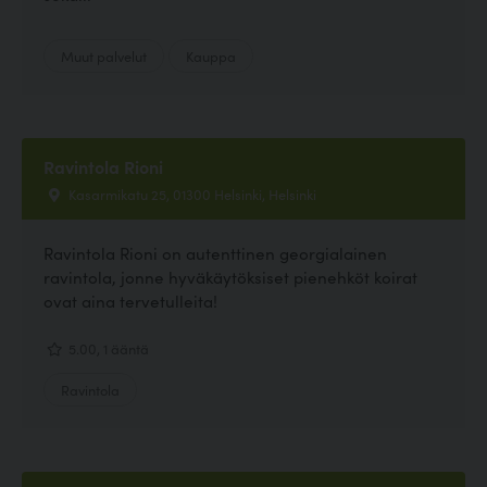
Muut palvelut
Kauppa
Ravintola Rioni
Kasarmikatu 25, 01300 Helsinki, Helsinki
Ravintola Rioni on autenttinen georgialainen
ravintola, jonne hyväkäytöksiset pienehköt koirat
ovat aina tervetulleita!
5.00, 1 ääntä
Ravintola