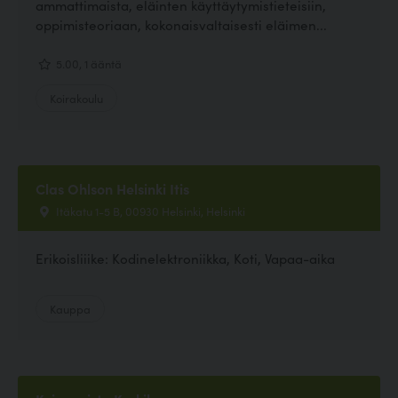
ammattimaista, eläinten käyttäytymistieteisiin,
oppimisteoriaan, kokonaisvaltaisesti eläimen...
5.00, 1 ääntä
Koirakoulu
Clas Ohlson Helsinki Itis
Itäkatu 1-5 B, 00930 Helsinki, Helsinki
Erikoisliiike: Kodinelektroniikka, Koti, Vapaa-aika
Kauppa