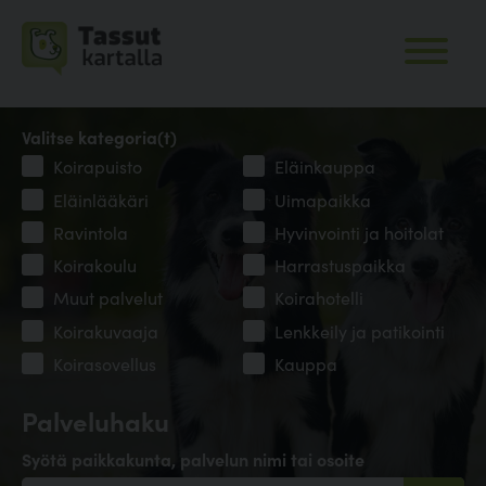
Valitse kategoria(t)
Koirapuisto
Eläinkauppa
Eläinlääkäri
Uimapaikka
Ravintola
Hyvinvointi ja hoitolat
Koirakoulu
Harrastuspaikka
Muut palvelut
Koirahotelli
Koirakuvaaja
Lenkkeily ja patikointi
Koirasovellus
Kauppa
Palveluhaku
Syötä paikkakunta, palvelun nimi tai osoite