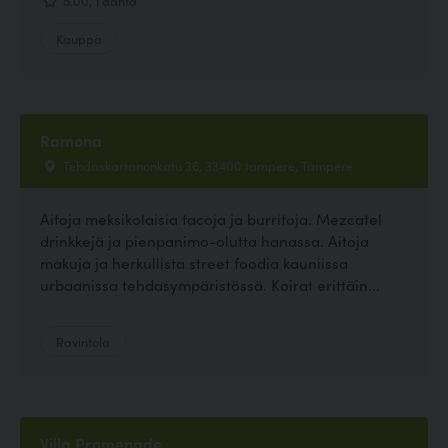
Kauppa
Ramona
Tehdaskartanonkatu 36, 33400 tampere, Tampere
Aitoja meksikolaisia tacoja ja burritoja. Mezcatel
drinkkejä ja pienpanimo-olutta hanassa. Aitoja
makuja ja herkullista street foodia kauniissa
urbaanissa tehdasympäristössä. Koirat erittäin...
Ravintola
Villa Promenade