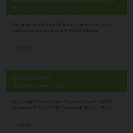
Vohvelikahvila Riihi (Immejärven kartano), Levi
Tuomikuruntie 136, 99130 Kittilä, Kittilä
Koirat tervetulleita sisätilaan vohvelikahvilassa,
tarjolla monenlaista syötävää ja juotavaa.
Ravintola
R-Kioski Kauklahti
Kauklahden asema, Espoo
Aukioloajat Maanantai – Perjantai 05:30 – 20:00
Lauantai 09:00 – 20:00 Sunnuntai 09:00 – 18:00
Kauppa