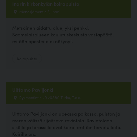
Inarin kirkonkylän koirapuisto
Menesjärventie 3, Inari
Metsäinen aidattu alue, yksi penkki.
Saamelaisalueen koulutuskeskusta vastapäätä,
mitään opasteita ei näkynyt.
Koirapuisto
Uittamo Paviljonki
Rykmentintie 29 20880 Turku, Turku
Uittamo Paviljonki on upeassa paikassa, puiston ja
meren välissä sijaitseva ravintola. Ravintolaan
sisälle ja terassille ovat koirat erittäin tervetulleita.
Koirille on...