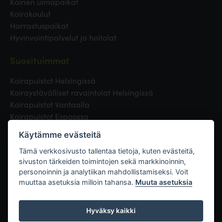
Koirien uimapaikat
Koirakoulut
Harrastuspaikat
Hyvinvointipalvelut ja hoitolat
Suosituimmat
Koirapuistot Helsingissä
Koiraystävälliset ravaintolat Helsingissä
Koirapuistot Vantaalla
Koirapuistot Espoossa
Koirapuistot Turussa
Käytämme evästeitä
Eläinlääkäri Helsingissä
Koirapuistot Tampereella
Tämä verkkosivusto tallentaa tietoja, kuten evästeitä,
sivuston tärkeiden toimintojen sekä markkinoinnin,
personoinnin ja analytiikan mahdollistamiseksi. Voit
Linkit
muuttaa asetuksia milloin tahansa.
Muuta asetuksia
Hyväksy kaikki