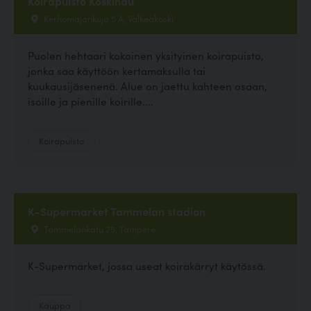
Koirapuisto Koskihau
Kerhomajankuja 5 A, Valkeakoski
Puolen hehtaari kokoinen yksityinen koirapuisto,
jonka saa käyttöön kertamaksulla tai
kuukausijäsenenä. Alue on jaettu kahteen osaan,
isoille ja pienille koirille....
Koirapuisto
K-Supermarket Tammelan stadion
Tammelankatu 25, Tampere
K-Supermarket, jossa useat koirakärryt käytössä.
Kauppa