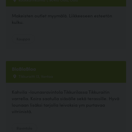
Makeisten outlet myymälä. Liikkeeseen esteetön
kulku.
Kauppa
BlaBlaBlaa
Tikkuraitti 13, Vantaa
Kahvila -lounasravintola Tikkurilassa Tikkuraitin
varrella. Koira saatulla siäsälle sekä terassille. Hyvä
lounaan lisäksi tarjolla leivoksia ym purtavaa
vitriinistä.
Ravintola