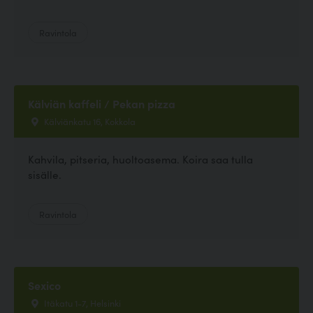
Ravintola
Kälviän kaffeli / Pekan pizza
Kälviänkatu 16, Kokkola
Kahvila, pitseria, huoltoasema. Koira saa tulla
sisälle.
Ravintola
Sexico
Itäkatu 1-7, Helsinki