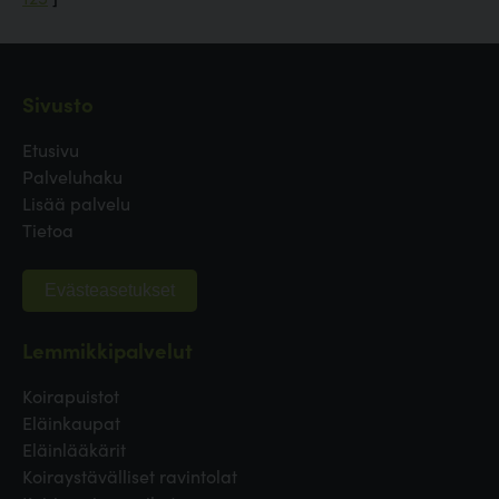
Sivusto
Etusivu
Palveluhaku
Lisää palvelu
Tietoa
Evästeasetukset
Lemmikkipalvelut
Koirapuistot
Eläinkaupat
Eläinlääkärit
Koiraystävälliset ravintolat