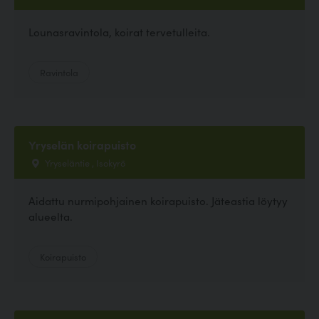
Lounasravintola, koirat tervetulleita.
Ravintola
Yryselän koirapuisto
Yryseläntie , Isokyrö
Aidattu nurmipohjainen koirapuisto. Jäteastia löytyy
alueelta.
Koirapuisto