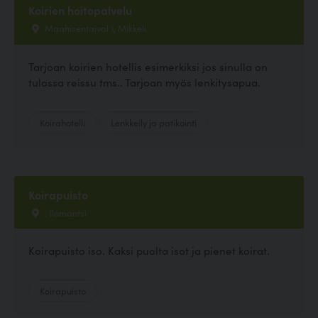
Koirien hoitopalvelu
Maahisentaival 1, Mikkeli
Tarjoan koirien hotellis esimerkiksi jos sinulla on
tulossa reissu tms.. Tarjoan myös lenkitysapua.
Koirahotelli
Lenkkeily ja patikointi
Koirapuisto
, Ilomantsi
Koirapuisto iso. Kaksi puolta isot ja pienet koirat.
Koirapuisto