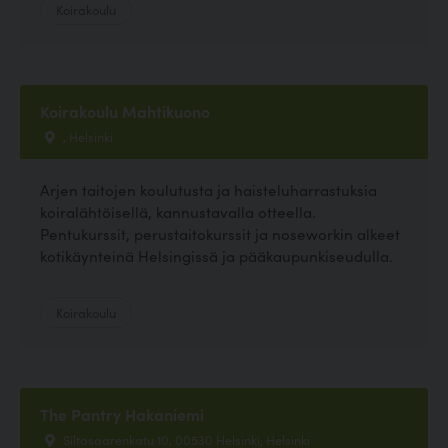
Koirakoulu
Koirakoulu Mahtikuono
, Helsinki
Arjen taitojen koulutusta ja haisteluharrastuksia
koiralähtöisellä, kannustavalla otteella.
Pentukurssit, perustaitokurssit ja noseworkin alkeet
kotikäynteinä Helsingissä ja pääkaupunkiseudulla.
Koirakoulu
The Pantry Hakaniemi
Siltasaarenkatu 10, 00530 Helsinki, Helsinki