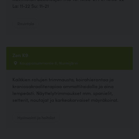
La: 11-22 Su: 11-21
Ravintola
Zen K9
Kauppanummentie 8, Nurmijärvi
Kaikkien rotujen trimmausta, koirahierontaa ja
kraniosakraaliterapiaa ammattitaidolla ja aina
lempeästi. Näyttelytrimmaukset mm. spanielit,
setterit, noutajat ja karkeakarvaiset mäyräkoirat.
Hyvinvointi ja hoitolat