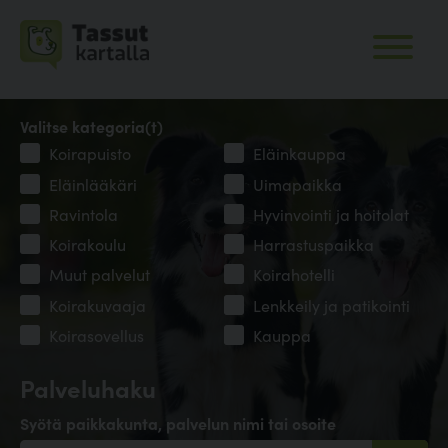
Valitse kategoria(t)
Koirapuisto
Eläinkauppa
Eläinlääkäri
Uimapaikka
Ravintola
Hyvinvointi ja hoitolat
Koirakoulu
Harrastuspaikka
Muut palvelut
Koirahotelli
Koirakuvaaja
Lenkkeily ja patikointi
Koirasovellus
Kauppa
Palveluhaku
Syötä paikkakunta, palvelun nimi tai osoite