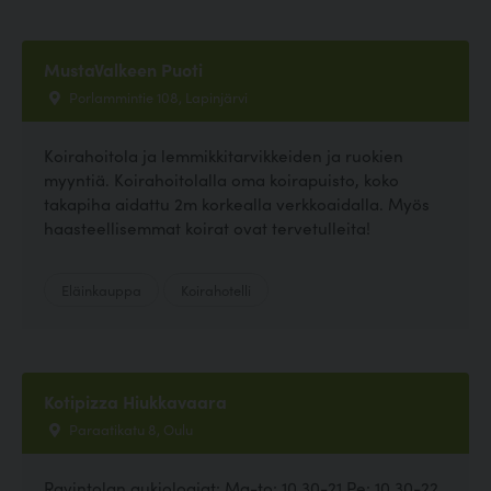
MustaValkeen Puoti
Porlammintie 108, Lapinjärvi
Koirahoitola ja lemmikkitarvikkeiden ja ruokien
myyntiä. Koirahoitolalla oma koirapuisto, koko
takapiha aidattu 2m korkealla verkkoaidalla. Myös
haasteellisemmat koirat ovat tervetulleita!
Eläinkauppa
Koirahotelli
Kotipizza Hiukkavaara
Paraatikatu 8, Oulu
Ravintolan aukioloajat: Ma-to: 10.30-21 Pe: 10.30-22