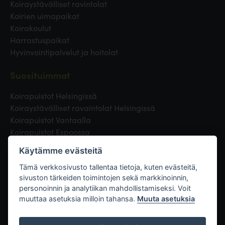
Koiraystävälliset ravintolat
Koirien uimapaikat
Koirakoulut
Harrastuspaikat
Hyvinvointipalvelut ja hoitolat
Suosituimmat
Koirapuistot Helsingissä
Koiraystävälliset ravaintolat Helsingissä
Koirapuistot Vantaalla
Koirapuistot Espoossa
Koirapuistot Turussa
Käytämme evästeitä
Eläinlääkäri Helsingissä
Koirapuistot Tampereella
Tämä verkkosivusto tallentaa tietoja, kuten evästeitä,
sivuston tärkeiden toimintojen sekä markkinoinnin,
personoinnin ja analytiikan mahdollistamiseksi. Voit
Linkit
muuttaa asetuksia milloin tahansa.
Muuta asetuksia