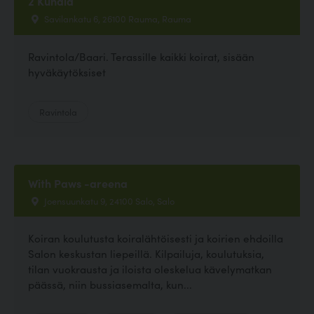
2 Kundia
Savilankatu 6, 26100 Rauma, Rauma
Ravintola/Baari. Terassille kaikki koirat, sisään
hyväkäytöksiset
Ravintola
With Paws -areena
Joensuunkatu 9, 24100 Salo, Salo
Koiran koulutusta koiralähtöisesti ja koirien ehdoilla
Salon keskustan liepeillä. Kilpailuja, koulutuksia,
tilan vuokrausta ja iloista oleskelua kävelymatkan
päässä, niin bussiasemalta, kun...