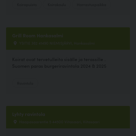
Koirapuisto
Koirakoulu
Harrastuspaikka
Grill Room Hankasalmi
YSITIE 362 41490 NIEMISJÄRVI, Hankasalmi
Koirat ovat tervetulleita sisälle ja terassille .
Suomen paras burgeriravintola 2024 & 2025
Ravintola
Lyhty ravintola
Haapasaarentie 5 44500 Viitasaari, Viitasaari