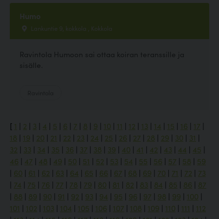
Humo
Lankuntie 9, kokkola , Kokkola
Ravintola Humoon sai ottaa koiran teranssille ja
sisälle.
Ravintola
[
1
|
2
|
3
|
4
|
5
|
6
|
7
|
8
|
9
|
10
|
11
|
12
|
13
|
14
|
15
|
16
|
17
|
18
|
19
|
20
|
21
|
22
|
23
|
24
|
25
|
26
|
27
|
28
|
29
|
30
|
31
|
32
|
33
|
34
|
35
|
36
|
37
|
38
|
39
|
40
|
41
|
42
|
43
|
44
|
45
|
46
|
47
|
48
|
49
|
50
|
51
|
52
|
53
|
54
|
55
|
56
|
57
|
58
|
59
|
60
|
61
|
62
|
63
|
64
|
65
|
66
|
67
|
68
|
69
|
70
|
71
|
72
|
73
|
74
|
75
|
76
|
77
|
78
|
79
|
80
|
81
|
82
|
83
|
84
|
85
|
86
|
87
|
88
|
89
|
90
|
91
|
92
|
93
|
94
|
95
|
96
|
97
|
98
|
99
|
100
|
101
|
102
|
103
|
104
|
105
|
106
|
107
|
108
|
109
|
110
|
111
|
112