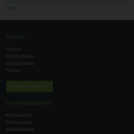
|
113
|
114
|
115
|
116
|
117
|
118
|
119
|
120
|
121
|
122
|
123
|
124
|
125
]
Sivusto
Etusivu
Palveluhaku
Lisää palvelu
Tietoa
Evästeasetukset
Lemmikkipalvelut
Koirapuistot
Eläinkaupat
Eläinlääkärit