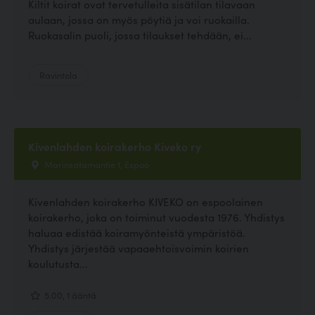
Kiltit koirat ovat tervetulleita sisätilan tilavaan
aulaan, jossa on myös pöytiä ja voi ruokailla.
Ruokasalin puoli, jossa tilaukset tehdään, ei...
Ravintola
Kivenlahden koirakerho Kiveko ry
Marinsatamantie 1, Espoo
Kivenlahden koirakerho KIVEKO on espoolainen
koirakerho, joka on toiminut vuodesta 1976. Yhdistys
haluaa edistää koiramyönteistä ympäristöä.
Yhdistys järjestää vapaaehtoisvoimin koirien
koulutusta...
5.00, 1 ääntä