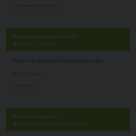
Hyvinvointi ja hoitolat
Rovaniemen asemaravintola
Ratakatu 3, Rovaniemi
Koirat ovat tervetulleita ravintolaan sisälle
5.00, 1 ääntä
Ravintola
Karsikon koirapuisto
Ojalehdonkatu 80260 Joensuu, Joensuu