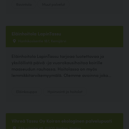
Ravintola
Muut palvelut
Eläinhoitola LapinTassu
Hanhikoskentie 187, Kemijärvi
Eläinhoitola LapinTassu tarjoaa luotettavaa ja
yksilöllistä päivä -ja vuorokausihoitoa koirille
maaseudun rauhassa. Hoitolassa on myös
lemmikkitarvikemyymälä. Olemme avoinna joka...
Eläinkauppa
Hyvinvointi ja hoitolat
Vihreä Tassu Oy Koiran ekologinen palvelupuoti
Tikkurilantie 48, 01300 Vantaa, Vantaa