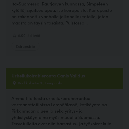
Itä-Suomessa, Rautjärven kunnassa, Simpeleen
kylällä, sijaitsee upea, iso koirapuisto. Koirapuisto
on rakennettu vanhalle jalkapallokentälle, joten
maasto on täysin tasaista. Puistossa...
5.00, 2 ääntä
Koirapuisto
Urheilukoirahieronta Canis Validus
Kuokkalantie 10, Lempäälä
Ammattitaitoista urheilukoirahierontaa
vastaanottotiloissa Lempäälässä, kotikäynteinä
Pirkanmaan alueella sekä yritys- ja
yhdistyskäynteinä myös muualla Suomessa.
Tervetulleita ovat niin harrastus- ja työkoirat kuin...