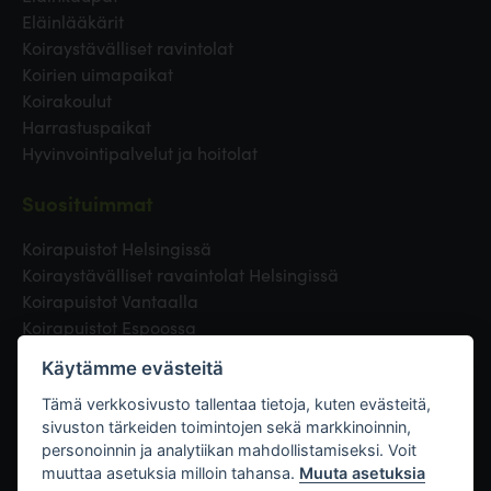
Eläinlääkärit
Koiraystävälliset ravintolat
Koirien uimapaikat
Koirakoulut
Harrastuspaikat
Hyvinvointipalvelut ja hoitolat
Suosituimmat
Koirapuistot Helsingissä
Koiraystävälliset ravaintolat Helsingissä
Koirapuistot Vantaalla
Koirapuistot Espoossa
Koirapuistot Turussa
Käytämme evästeitä
Eläinlääkäri Helsingissä
Koirapuistot Tampereella
Tämä verkkosivusto tallentaa tietoja, kuten evästeitä,
sivuston tärkeiden toimintojen sekä markkinoinnin,
personoinnin ja analytiikan mahdollistamiseksi. Voit
Linkit
muuttaa asetuksia milloin tahansa.
Muuta asetuksia