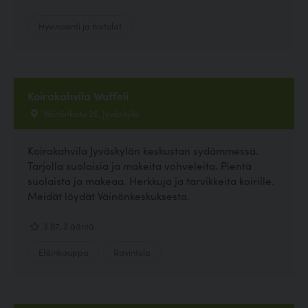
Hyvinvointi ja hoitolat
Koirakahvila Wuffeli
Väinönkatu 26, Jyväskylä
Koirakahvila Jyväskylän keskustan sydämmessä.
Tarjolla suolaisia ja makeita vohveleita. Pientä
suolaista ja makeaa. Herkkuja ja tarvikkeita koirille.
Meidät löydät Väinönkeskuksesta.
3.67, 3 ääntä
Eläinkauppa
Ravintola