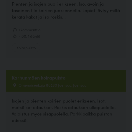
Pienten ja isojen puoli erikseen. Iso, avoin ja
tasainen tila koirien juoksennella. Lapiot löytyy millä
kerätä kakat ja iso roskis...
1 kommenttia
4.00, 1 ääntä
Koirapuisto
Karhunmäen koirapuisto
Omenaisenkuja 80230 Joensuu, Joensuu
Isojen ja pienten koirien puolet erikseen. Isot,
metsäiset aitaukset. Roskis aitauksen ulkopuolella.
Valaistus myös sisäpuolella. Parkkipaikka puiston
edessä.