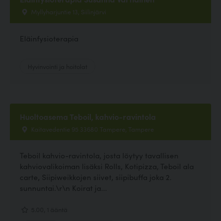
Myllyharjuntie 13, Siilinjärvi
Eläinfysioterapia
Hyvinvointi ja hoitolat
Huoltoasema Teboil, kahvio-ravintola
Kaitavedentie 95 33680 Tampere, Tampere
Teboil kahvio-ravintola, josta löytyy tavallisen
kahviovalikoiman lisäksi Rolls, Kotipizza, Teboil ala
carte, Siipiweikkojen siivet, siipibuffa joka 2.
sunnuntai.\r\n Koirat ja...
5.00, 1 ääntä