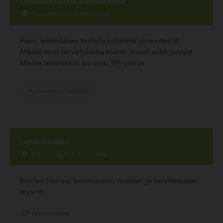
Lemmikkihotelli Rubiinitassut
Maalahdentie 11, Mäntsälä
Pieni lemmikkien hoitola kotimme yhteydessä.
Meille ovat tervetulleita koirat, kissat sekä jyrsijät.
Meille lemmikkisi on aina VIP-vieras
Hyvinvointi ja hoitolat
Landehaukku
Kotisuontie 12 A, Orimattila
Koirien hoitoa, trimmausta, ruokien ja tarvikkeuden
myynti.
1 kommenttia