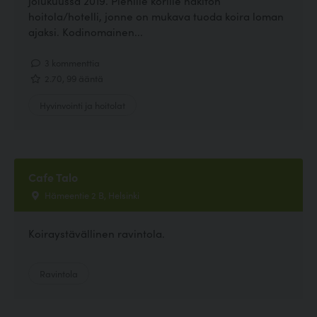
jolukuussa 2019. Pienille korille häkitön
hoitola/hotelli, jonne on mukava tuoda koira loman
ajaksi. Kodinomainen...
3 kommenttia
2.70, 99 ääntä
Hyvinvointi ja hoitolat
Cafe Talo
Hämeentie 2 B, Helsinki
Koiraystävällinen ravintola.
Ravintola