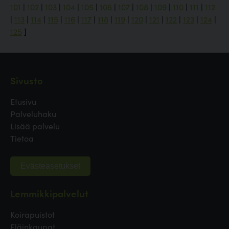
101
|
102
|
103
|
104
|
105
|
106
|
107
|
108
|
109
|
110
|
111
|
112
|
113
|
114
|
115
|
116
|
117
|
118
|
119
|
120
|
121
|
122
|
123
|
124
|
125
]
Sivusto
Etusivu
Palveluhaku
Lisää palvelu
Tietoa
Evästeasetukset
Lemmikkipalvelut
Koirapuistot
Eläinkaupat