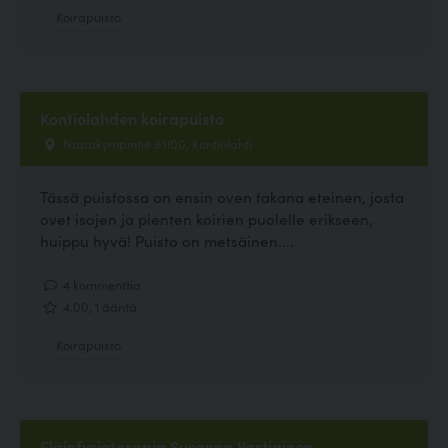
Koirapuisto
Kontiolahden koirapuisto
Napakympintie 81100, Kontiolahti
Tässä puistossa on ensin oven takana eteinen, josta
ovet isojen ja pienten koirien puolelle erikseen,
huippu hyvä! Puisto on metsäinen....
4 kommenttia
4.00, 1 ääntä
Koirapuisto
Eläinfysioterapia Susanna Vartiainen