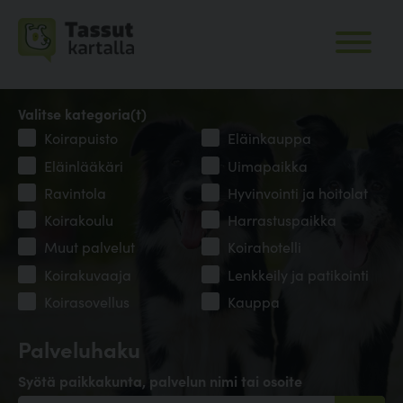
Valitse kategoria(t)
Koirapuisto
Eläinkauppa
Eläinlääkäri
Uimapaikka
Ravintola
Hyvinvointi ja hoitolat
Koirakoulu
Harrastuspaikka
Muut palvelut
Koirahotelli
Koirakuvaaja
Lenkkeily ja patikointi
Koirasovellus
Kauppa
Palveluhaku
Syötä paikkakunta, palvelun nimi tai osoite