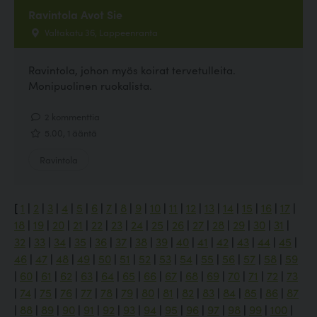
Ravintola Avot Sie
Valtakatu 36, Lappeenranta
Ravintola, johon myös koirat tervetulleita.
Monipuolinen ruokalista.
2 kommenttia
5.00, 1 ääntä
Ravintola
[
1
|
2
|
3
|
4
|
5
|
6
|
7
|
8
|
9
|
10
|
11
|
12
|
13
|
14
|
15
|
16
|
17
|
18
|
19
|
20
|
21
|
22
|
23
|
24
|
25
|
26
|
27
|
28
|
29
|
30
|
31
|
32
|
33
|
34
|
35
|
36
|
37
|
38
|
39
|
40
|
41
|
42
|
43
|
44
|
45
|
46
|
47
|
48
|
49
|
50
|
51
|
52
|
53
|
54
|
55
|
56
|
57
|
58
|
59
|
60
|
61
|
62
|
63
|
64
|
65
|
66
|
67
|
68
|
69
|
70
|
71
|
72
|
73
|
74
|
75
|
76
|
77
|
78
|
79
|
80
|
81
|
82
|
83
|
84
|
85
|
86
|
87
|
88
|
89
|
90
|
91
|
92
|
93
|
94
|
95
|
96
|
97
|
98
|
99
|
100
|