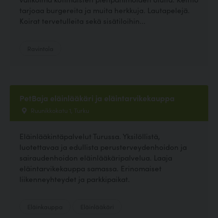
tarjoaa burgereita ja muita herkkuja. Lautapelejä.
Koirat tervetulleita sekä sisätiloihin...
Ravintola
PetBaja eläinlääkäri ja eläintarvikekauppa
Ruunikkokatu 1, Turku
Eläinlääkintäpalvelut Turussa. Yksilöllistä,
luotettavaa ja edullista perusterveydenhoidon ja
sairaudenhoidon eläinlääkäripalvelua. Laaja
eläintarvikekauppa samassa. Erinomaiset
liikenneyhteydet ja parkkipaikat.
Eläinkauppa
Eläinlääkäri