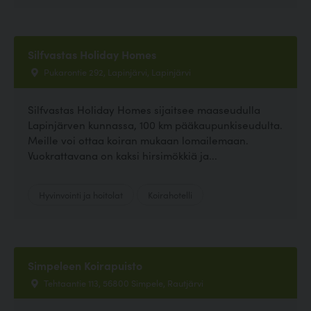
Silfvastas Holiday Homes
Pukarontie 292, Lapinjärvi, Lapinjärvi
Silfvastas Holiday Homes sijaitsee maaseudulla
Lapinjärven kunnassa, 100 km pääkaupunkiseudulta.
Meille voi ottaa koiran mukaan lomailemaan.
Vuokrattavana on kaksi hirsimökkiä ja...
Hyvinvointi ja hoitolat
Koirahotelli
Simpeleen Koirapuisto
Tehtaantie 113, 56800 Simpele, Rautjärvi