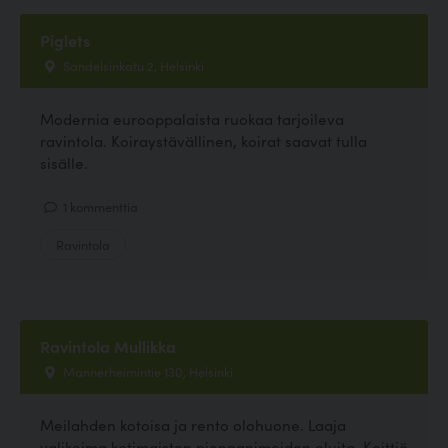
Piglets
Sandelsinkatu 2, Helsinki
Modernia eurooppalaista ruokaa tarjoileva
ravintola. Koiraystävällinen, koirat saavat tulla
sisälle.
1 kommenttia
Ravintola
Ravintola Mullikka
Mannerheimintie 130, Helsinki
Meilahden kotoisa ja rento olohuone. Laaja
valikoima kotimaisten pienpanimoiden oluita. Keittiö