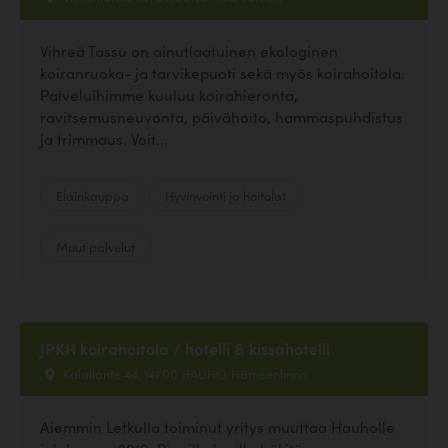
Vihreä Tassu on ainutlaatuinen ekologinen
koiranruoka- ja tarvikepuoti sekä myös koirahoitola.
Palveluihimme kuuluu koirahieronta,
ravitsemusneuvonta, päivähoito, hammaspuhdistus
ja trimmaus. Voit...
Eläinkauppa
Hyvinvointi ja hoitolat
Muut palvelut
JPKH koirahoitola / hotelli & kissahotelli
Kalailante 44, 14700 HAUHO, Hämeenlinna
Aiemmin Letkulla toiminut yritys muuttaa Hauholle