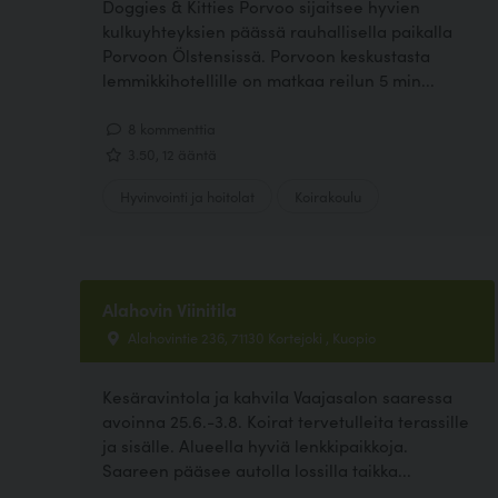
Doggies & Kitties Porvoo sijaitsee hyvien
kulkuyhteyksien päässä rauhallisella paikalla
Porvoon Ölstensissä. Porvoon keskustasta
lemmikkihotellille on matkaa reilun 5 min...
8 kommenttia
3.50, 12 ääntä
Hyvinvointi ja hoitolat
Koirakoulu
Alahovin Viinitila
Alahovintie 236, 71130 Kortejoki , Kuopio
Kesäravintola ja kahvila Vaajasalon saaressa
avoinna 25.6.-3.8. Koirat tervetulleita terassille
ja sisälle. Alueella hyviä lenkkipaikkoja.
Saareen pääsee autolla lossilla taikka...