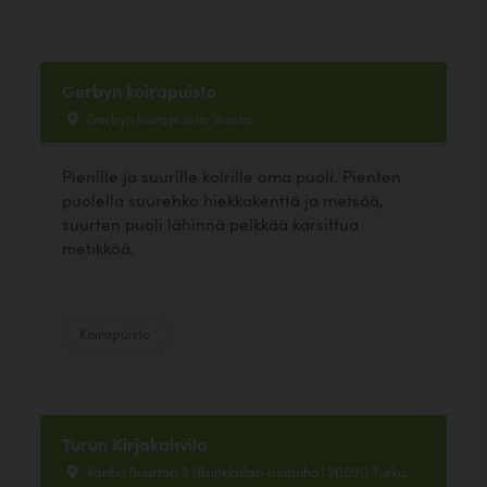
Gerbyn koirapuisto
Gerbyn koirapuisto, Vaasa
Pienille ja suurille koirille oma puoli. Pienten
puolella suurehko hiekkakenttä ja metsää,
suurten puoli lähinnä pelkkää karsittua
metikköä.
Koirapuisto
Turun Kirjakahvila
Vanha Suurtori 3 (Brinkkalan sisäpiha) 20500 Turku,