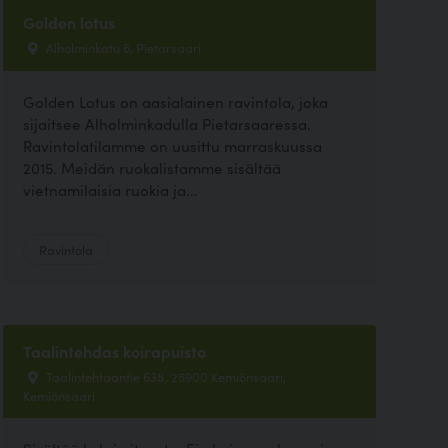
Golden lotus
Alholminkatu 6, Pietarsaari
Golden Lotus on aasialainen ravintola, joka
sijaitsee Alholminkadulla Pietarsaaressa.
Ravintolatilamme on uusittu marraskuussa
2015. Meidän ruokalistamme sisältää
vietnamilaisia ruokia ja...
Ravintola
Taalintehdas koirapuisto
Taalintehtaantie 638, 25900 Kemiönsaari,
Kemiönsaari