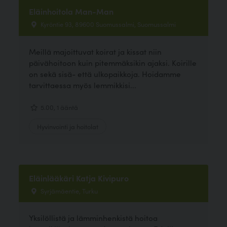
Eläinhoitola Man-Man
Kyröntie 93, 89600 Suomussalmi, Suomussalmi
Meillä majoittuvat koirat ja kissat niin
päivähoitoon kuin pitemmäksikin ajaksi. Koirille
on sekä sisä- että ulkopaikkoja. Hoidamme
tarvittaessa myös lemmikkisi...
5.00, 1 ääntä
Hyvinvointi ja hoitolat
Eläinlääkäri Katja Kivipuro
Syrjämäentie, Turku
Yksilöllistä ja lämminhenkistä hoitoa