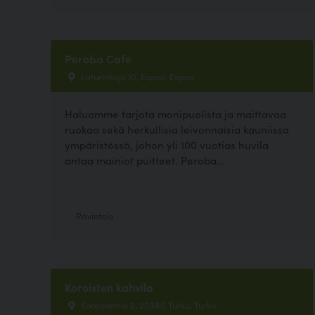
Peroba Cafe
Laturinkuja 10, Espoo, Espoo
Haluamme tarjota monipuolista ja maittavaa
ruokaa sekä herkullisia leivonnaisia kauniissa
ympäristössä, johon yli 100 vuotias huvila
antaa mainiot puitteet. Peroba...
Ravintola
Koroisten kahvila
Koroistentie 2, 20380 Turku, Turku