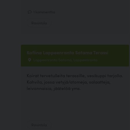
1 kommenttia
Ravintola
Kafiina Lappeenranta Satama Terassi
Lappeenranta Satama, Lappeenranta
Koirat tervetulleita terassille, vesikuppi tarjolla.
Kahvila, jossa vetyjä/atomeja, salaatteja,
leivonnaisia, jäätelöä yms.
Ravintola