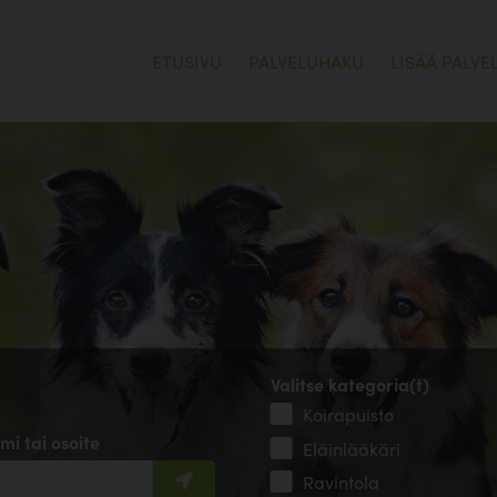
ETUSIVU
PALVELUHAKU
LISÄÄ PALVE
Valitse kategoria(t)
Koirapuisto
mi tai osoite
Eläinlääkäri
Ravintola