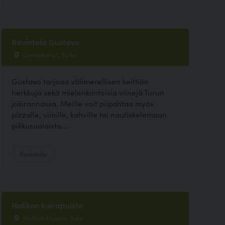
Ravintola Gustavo
Linnankatu 1, Turku
Gustavo tarjoaa välimerellisen keittiön
herkkuja sekä mielenkiintoisia viinejä Turun
jokirannassa. Meille voit piipahtaa myös
pizzalle, viinille, kahville tai nautiskelemaan
pikkusuolaista....
Ravintola
Halikon koirapuisto
Halikon kirjasto, Salo