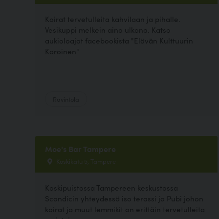
Koirat tervetulleita kahvilaan ja pihalle.
Vesikuppi melkein aina ulkona. Katso
aukioloajat facebookista "Elävän Kulttuurin
Koroinen"
Ravintola
Moe's Bar Tampere
Koskikatu 5, Tampere
Koskipuistossa Tampereen keskustassa
Scandicin yhteydessä iso terassi ja Pubi johon
koirat ja muut lemmikit on erittäin tervetulleita