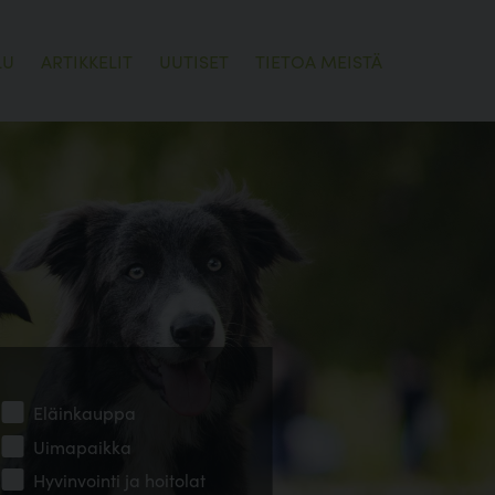
LU
ARTIKKELIT
UUTISET
TIETOA MEISTÄ
Eläinkauppa
Uimapaikka
Hyvinvointi ja hoitolat