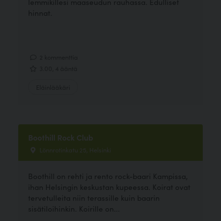
lemmikillesi maaseudun rauhassa. Edulliset
hinnat.
2 kommenttia
3.00, 4 ääntä
Eläinlääkäri
Boothill Rock Club
Lönnrotinkatu 25, Helsinki
Boothill on rehti ja rento rock-baari Kampissa,
ihan Helsingin keskustan kupeessa. Koirat ovat
tervetulleita niin terassille kuin baarin
sisätiloihinkin. Koirille on...