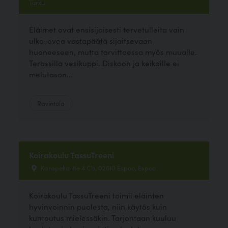
Turku
Eläimet ovat ensisijaisesti tervetulleita vain
ulko-ovea vastapäätä sijaitsevaan
huoneeseen, mutta tarvittaessa myös muualle.
Terassilla vesikuppi. Diskoon ja keikoille ei
melutason...
Ravintola
Koirakoulu TassuTreeni
Karapellontie 4 Cb, 02610 Espoo, Espoo
Koirakoulu TassuTreeni toimii eläinten
hyvinvoinnin puolesta, niin käytös kuin
kuntoutus mielessäkin. Tarjontaan kuuluu