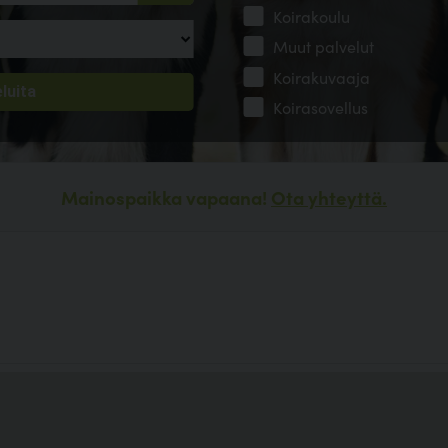
Koirakoulu
Muut palvelut
Koirakuvaaja
Koirasovellus
Mainospaikka vapaana!
Ota yhteyttä.