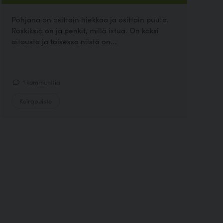
Pohjana on osittain hiekkaa ja osittain puuta.
Roskiksia on ja penkit, millä istua. On kaksi
aitausta ja toisessa niistä on...
1 kommenttia
Koirapuisto