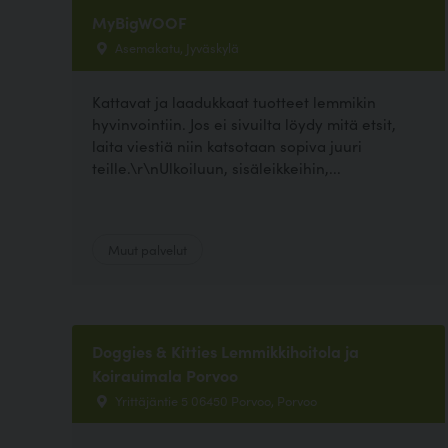
MyBigWOOF
Asemakatu, Jyväskylä
Kattavat ja laadukkaat tuotteet lemmikin
hyvinvointiin. Jos ei sivuilta löydy mitä etsit,
laita viestiä niin katsotaan sopiva juuri
teille.\r\nUlkoiluun, sisäleikkeihin,...
Muut palvelut
Doggies & Kitties Lemmikkihoitola ja
Koirauimala Porvoo
Yrittäjäntie 5 06450 Porvoo, Porvoo