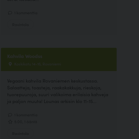
1 kommenttia
Ravintola
Kahvila Woodss
Koskikatu 14-16, Rovaniemi
Vegaani kahvila Rovaniemen keskustassa.
Salaatteja, toasteja, raakakakkuja, rieskoja,
tuorepuuroja, suuri valikoima erilaisia kahveja
ja paljon muuta! Lounas arkisin klo 11-15...
1 kommenttia
5.00, 1 ääntä
Ravintola