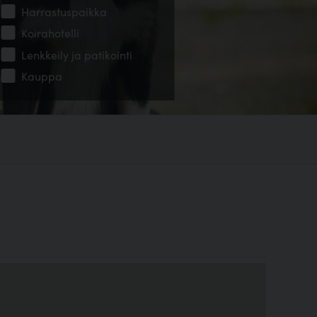
Harrastuspaikka
Koirahotelli
Lenkkeily ja patikointi
Kauppa