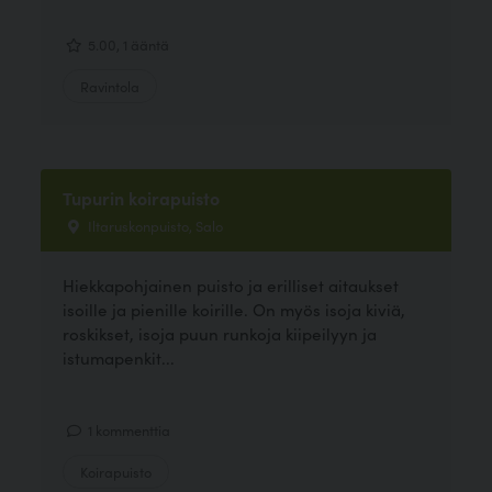
5.00, 1 ääntä
Ravintola
Tupurin koirapuisto
Iltaruskonpuisto, Salo
Hiekkapohjainen puisto ja erilliset aitaukset
isoille ja pienille koirille. On myös isoja kiviä,
roskikset, isoja puun runkoja kiipeilyyn ja
istumapenkit...
1 kommenttia
Koirapuisto