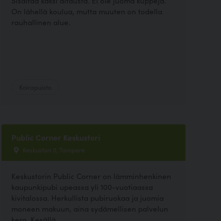
Sisältää kaksi aitausta. Ei ole juoma kuppeja.
On lähellä koulua, mutta muuten on todella
rauhallinen alue.
Koirapuisto
Public Corner Keskustori
Keskustori 5, Tampere
Keskustorin Public Corner on lämminhenkinen
kaupunkipubi upeassa yli 100-vuotiaassa
kivitalossa. Herkullista pubiruokaa ja juomia
moneen makuun, aina sydämellisen palvelun
kera. Kesällä...