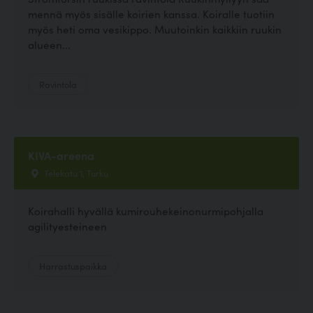
mennä myös sisälle koirien kanssa. Koiralle tuotiin
myös heti oma vesikippo. Muutoinkin kaikkiin ruukin
alueen...
Ravintola
KIVA-areena
Telekatu 1, Turku
Koirahalli hyvällä kumirouhekeinonurmipohjalla
agilityesteineen
Harrastuspaikka