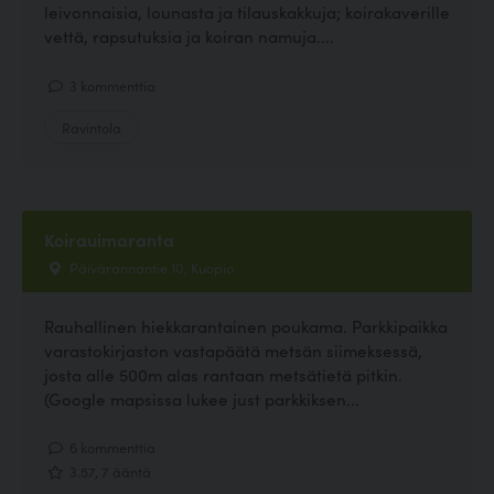
leivonnaisia, lounasta ja tilauskakkuja; koirakaverille
vettä, rapsutuksia ja koiran namuja....
3 kommenttia
Ravintola
Koirauimaranta
Päivärannantie 10, Kuopio
Rauhallinen hiekkarantainen poukama. Parkkipaikka
varastokirjaston vastapäätä metsän siimeksessä,
josta alle 500m alas rantaan metsätietä pitkin.
(Google mapsissa lukee just parkkiksen...
6 kommenttia
3.57, 7 ääntä