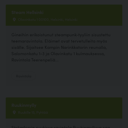
Steam Hellsinki
Olavinkatu 1 00100, Helsinki, Helsinki
Gineihin erikoistunut steampunk-tyyliin sisustettu
teemaravintola. Eläimet ovat tervetulleita myös
sisälle. Sijaitsee Kampin Narinkkatorin reunalla,
Salomonkatu 1-3 ja Olavinkatu 1 kulmauksessa,
Ravintola Teerenpeliä...
Ravintola
Ruukinmylly
Ruukille 15, Pyhtää
Strömforsin ruukissa ravintola Ruukinmyllyyn saa