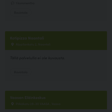
1 kommenttia
Ravintola
Kotipizza Naantali
Alppilankatu 2, Naantali
Tällä palvelulla ei ole kuvausta.
Ravintola
Vaasan Eläinkeskus
Pitkäkatu 28-30 VAASA , Vaasa