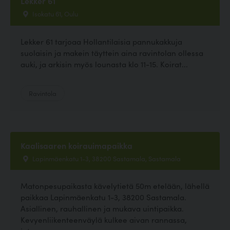
Lekker 61
Isokatu 61, Oulu
Lekker 61 tarjoaa Hollantilaisia pannukakkuja
suolaisin ja makein täyttein aina ravintolan ollessa
auki, ja arkisin myös lounasta klo 11-15. Koirat...
Ravintola
Kaalisaaren koirauimapaikka
Lapinmäenkatu 1-3, 38200 Sastamala, Sastamala
Matonpesupaikasta kävelytietä 50m etelään, lähellä
paikkaa Lapinmäenkatu 1-3, 38200 Sastamala.
Asiallinen, rauhallinen ja mukava uintipaikka.
Kevyenliikenteenväylä kulkee aivan rannassa,