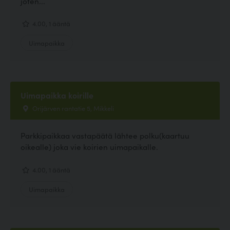
joten...
4.00, 1 ääntä
Uimapaikka
Uimapaikka koirille
Orijärven rantatie 5, Mikkeli
Parkkipaikkaa vastapäätä lähtee polku(kaartuu
oikealle) joka vie koirien uimapaikalle.
4.00, 1 ääntä
Uimapaikka