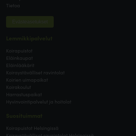
Tietoa
Evästeasetukset
Lemmikkipalvelut
Koirapuistot
Eläinkaupat
Eläinlääkärit
Koiraystävälliset ravintolat
Koirien uimapaikat
Koirakoulut
Harrastuspaikat
Hyvinvointipalvelut ja hoitolat
Suosituimmat
Koirapuistot Helsingissä
Koiraystävälliset ravaintolat Helsingissä