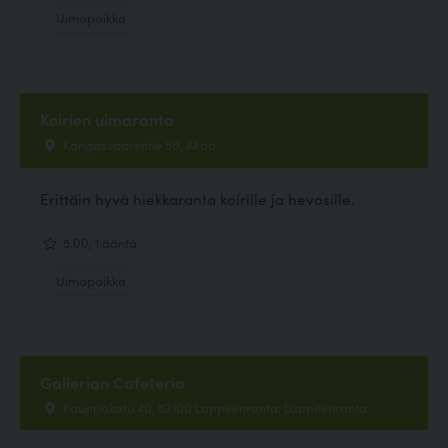
Uimapaikka
Koirien uimaranta
Kangassaarentie 50, Akaa
Erittäin hyvä hiekkaranta koírille ja hevosille.
5.00, 1 ääntä
Uimapaikka
Gallerian Cafeteria
Kauppakatu 40, 53100 Lappeenranta, Lappeenranta