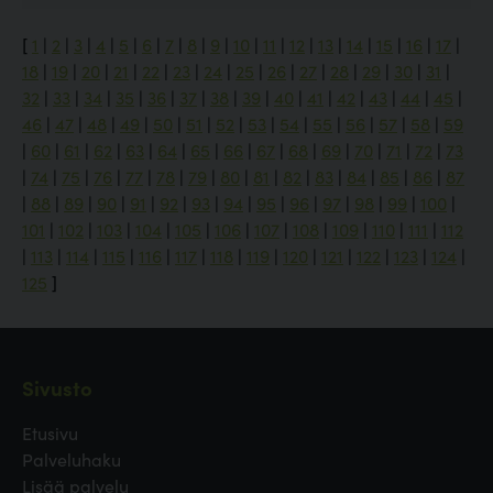
[
1
|
2
|
3
|
4
|
5
|
6
|
7
|
8
|
9
|
10
|
11
|
12
|
13
|
14
|
15
|
16
|
17
|
18
|
19
|
20
|
21
|
22
|
23
|
24
|
25
|
26
|
27
|
28
|
29
|
30
|
31
|
32
|
33
|
34
|
35
|
36
|
37
|
38
|
39
|
40
|
41
|
42
|
43
|
44
|
45
|
46
|
47
|
48
|
49
|
50
|
51
|
52
|
53
|
54
|
55
|
56
|
57
|
58
|
59
|
60
|
61
|
62
|
63
|
64
|
65
|
66
|
67
|
68
|
69
|
70
|
71
|
72
|
73
|
74
|
75
|
76
|
77
|
78
|
79
|
80
|
81
|
82
|
83
|
84
|
85
|
86
|
87
|
88
|
89
|
90
|
91
|
92
|
93
|
94
|
95
|
96
|
97
|
98
|
99
|
100
|
101
|
102
|
103
|
104
|
105
|
106
|
107
|
108
|
109
|
110
|
111
|
112
|
113
|
114
|
115
|
116
|
117
|
118
|
119
|
120
|
121
|
122
|
123
|
124
|
125
]
Sivusto
Etusivu
Palveluhaku
Lisää palvelu