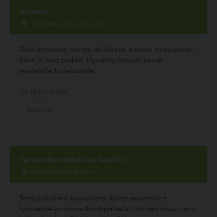
Rivieera
Tapalankatu, Kankaanpää
Grilliannoksia, olutta, drinkkejä, kahvia, hilejuomia...
Siisti ja kiva paikka. Hyväkäytöksiset koirat
tervetulleita terassille.
1 kommenttia
Ravintola
Terapiakoirakoulutus Keteliini
Maatähdentie, Rauma
Terapiakoirien koulutusta, koira-avusteisen
työskentelyn konsultointipalvelut, koirien koulutusta