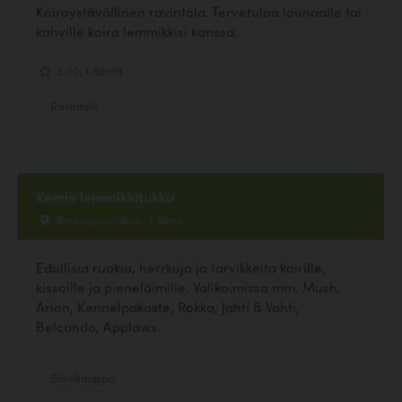
Koiraystävällinen ravintola. Tervetuloa lounaalle tai
kahville koira lemmikkisi kanssa.
5.00, 1 ääntä
Ravintola
Kemin lemmikkitukku
Keskuspuistokatu 1, Kemi
Edullisia ruokia, herrkuja ja tarvikkeita koirille,
kissoille ja pieneläimille. Valikoimissa mm. Mush,
Arion, Kennelpakaste, Rokka, Jahti & Vahti,
Belcando, Applaws.
Eläinkauppa