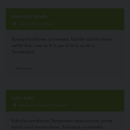
Ravintola Torello
Tikkuraitti 15, Vantaa
Koiraystävällinen iso terassi, koirille tarjolla myös
vettä! Auk.: ma-to 9-2, pe-la 9-4, su 10-2.
Tervetuloa!
Ravintola
Cafe Koko
Aleksanterinkatu 28, Tampere
Kahvila-konditoria Tampereen keskustassa, jonne
koirat ovat tervetulleita. Suolaisia ja makeita