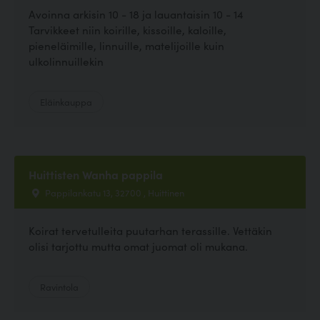
Avoinna arkisin 10 - 18 ja lauantaisin 10 - 14
Tarvikkeet niin koirille, kissoille, kaloille,
pieneläimille, linnuille, matelijoille kuin
ulkolinnuillekin
Eläinkauppa
Huittisten Wanha pappila
Pappilankatu 13, 32700 , Huittinen
Koirat tervetulleita puutarhan terassille. Vettäkin
olisi tarjottu mutta omat juomat oli mukana.
Ravintola