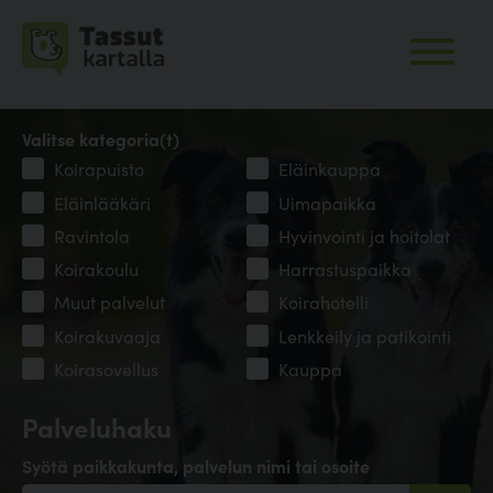
Valitse kategoria(t)
Koirapuisto
Eläinkauppa
Eläinlääkäri
Uimapaikka
Ravintola
Hyvinvointi ja hoitolat
Koirakoulu
Harrastuspaikka
Muut palvelut
Koirahotelli
Koirakuvaaja
Lenkkeily ja patikointi
Koirasovellus
Kauppa
Palveluhaku
Syötä paikkakunta, palvelun nimi tai osoite