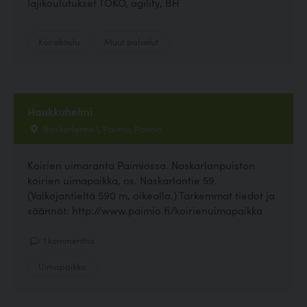
lajikoulutukset TOKO, agility, BH
Koirakoulu
Muut palvelut
Haukkuhelmi
Naskarlantie 1, Paimio, Paimio
Koirien uimaranta Paimiossa. Naskarlanpuiston
koirien uimapaikka, os. Naskarlantie 59.
(Valkojantieltä 590 m, oikealla.) Tarkemmat tiedot ja
säännöt: http://www.paimio.fi/koirienuimapaikka
1 kommenttia
Uimapaikka