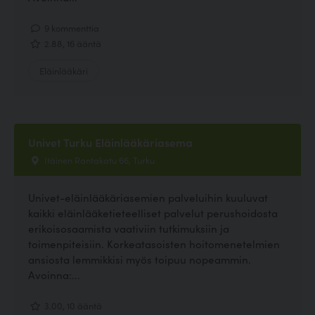
9 kommenttia
2.88, 16 ääntä
Eläinlääkäri
Univet Turku Eläinlääkäriasema
Itäinen Rantakatu 66, Turku
Univet-eläinlääkäriasemien palveluihin kuuluvat
kaikki eläinlääketieteelliset palvelut perushoidosta
erikoisosaamista vaativiin tutkimuksiin ja
toimenpiteisiin. Korkeatasoisten hoitomenetelmien
ansiosta lemmikkisi myös toipuu nopeammin.
Avoinna:...
3.00, 10 ääntä