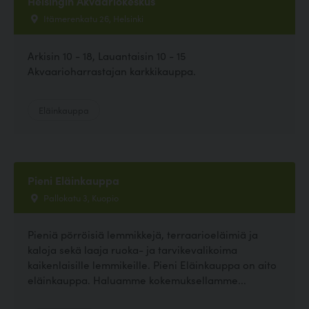
Helsingin Akvaariokeskus
Itämerenkatu 26, Helsinki
Arkisin 10 - 18, Lauantaisin 10 - 15
Akvaarioharrastajan karkkikauppa.
Eläinkauppa
Pieni Eläinkauppa
Pallokatu 3, Kuopio
Pieniä pörröisiä lemmikkejä, terraarioeläimiä ja
kaloja sekä laaja ruoka- ja tarvikevalikoima
kaikenlaisille lemmikeille. Pieni Eläinkauppa on aito
eläinkauppa. Haluamme kokemuksellamme...