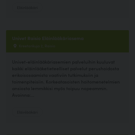
Eläinlääkäri
Univet Raisio Eläinlääkäriasema
Kreetankuja 2, Raisio
Univet-eläinlääkäriasemien palveluihin kuuluvat
kaikki eläinlääketieteelliset palvelut perushoidosta
erikoisosaamista vaativiin tutkimuksiin ja
toimenpiteisiin. Korkeatasoisten hoitomenetelmien
ansiosta lemmikkisi myös toipuu nopeammin.
Avoinna:...
Eläinlääkäri