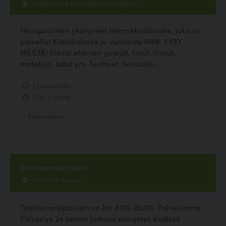
Yrittäjäntie 3 A Klaukkala, Nurmijärvi
Monipuolinen yksityinen lemmikkieläinliike, joka on
palvellut Klaukkalassa jo vuodesta 1988. KYSY
MEILTÄ! Elävät eläimet: jyrsijät, kanit, linnut,
matelijat, kalat ym. Tuotteet: hevosille...
2 kommenttia
5.00, 2 ääntä
Eläinkauppa
Eläinsairaala Aisti
Virtatie 9, Vantaa
Työaika arkipäivisin on klo 8.00-20.00. Palvelumme:
Päivystys 24 tunnin jatkuva päivystys sisältää