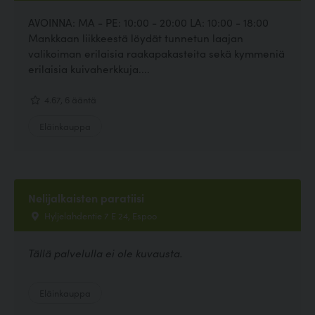
AVOINNA: MA - PE: 10:00 - 20:00 LA: 10:00 - 18:00
Mankkaan liikkeestä löydät tunnetun laajan
valikoiman erilaisia raakapakasteita sekä kymmeniä
erilaisia kuivaherkkuja....
4.67, 6 ääntä
Eläinkauppa
Nelijalkaisten paratiisi
Hyljelahdentie 7 E 24, Espoo
Tällä palvelulla ei ole kuvausta.
Eläinkauppa