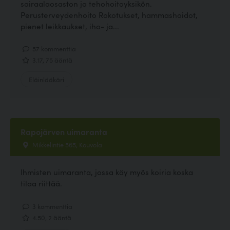
sairaalaosaston ja tehohoitoyksikön.
Perusterveydenhoito Rokotukset, hammashoidot,
pienet leikkaukset, iho- ja...
57 kommenttia
3.17, 75 ääntä
Eläinlääkäri
Rapojärven uimaranta
Mikkelintie 565, Kouvola
Ihmisten uimaranta, jossa käy myös koiria koska
tilaa riittää.
3 kommenttia
4.50, 2 ääntä