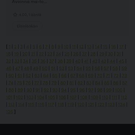
Avoinna ma-to...
4.00, 1 ääntä
Eläinlääkäri
[
1
|
2
|
3
|
4
|
5
|
6
|
7
|
8
|
9
|
10
|
11
|
12
|
13
|
14
|
15
|
16
|
17
|
18
|
19
|
20
|
21
|
22
|
23
|
24
|
25
|
26
|
27
|
28
|
29
|
30
|
31
|
32
|
33
|
34
|
35
|
36
|
37
|
38
|
39
|
40
|
41
|
42
|
43
|
44
|
45
|
46
|
47
|
48
|
49
|
50
|
51
|
52
|
53
|
54
|
55
|
56
|
57
|
58
|
59
|
60
|
61
|
62
|
63
|
64
|
65
|
66
|
67
|
68
|
69
|
70
|
71
|
72
|
73
|
74
|
75
|
76
|
77
|
78
|
79
|
80
|
81
|
82
|
83
|
84
|
85
|
86
|
87
|
88
|
89
|
90
|
91
|
92
|
93
|
94
|
95
|
96
|
97
|
98
|
99
|
100
|
101
|
102
|
103
|
104
|
105
|
106
|
107
|
108
|
109
|
110
|
111
|
112
|
113
|
114
|
115
|
116
|
117
|
118
|
119
|
120
|
121
|
122
|
123
|
124
|
125
]