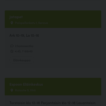
Jatapet
Palopellonkatu 1, Kerava
Ark 10-19, La 10-16
3 kommenttia
4.43, 7 ääntä
Eläinkauppa
Espoon Eläinkeskus
Ratastie 9, Vihti
Torstaisin klo 12-18 Perjantaisin klo 12-18 Lauantaisin