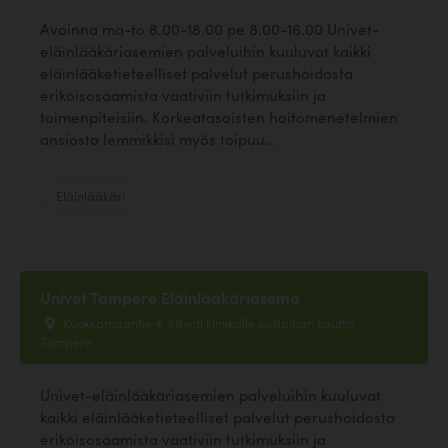
Avoinna ma-to 8.00-18.00 pe 8.00-16.00 Univet-
eläinlääkäriasemien palveluihin kuuluvat kaikki
eläinlääketieteelliset palvelut perushoidosta
erikoisosaamista vaativiin tutkimuksiin ja
toimenpiteisiin. Korkeatasoisten hoitomenetelmien
ansiosta lemmikkisi myös toipuu...
Eläinlääkäri
Univet Tampere Eläinlääkäriasema
Kuokkamaantie 4, Käynti klinikalle sisäpihan kautta,
Tampere
Univet-eläinlääkäriasemien palveluihin kuuluvat
kaikki eläinlääketieteelliset palvelut perushoidosta
erikoisosaamista vaativiin tutkimuksiin ja