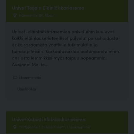
Univet Toijala Eläinlääkäriasema
Hämeentie 64, Akaa
Univet-eläinlääkäriasemien palveluihin kuuluvat
kaikki eläinlääketieteelliset palvelut perushoidosta
erikoisosaamista vaativiin tutkimuksiin ja
toimenpiteisiin. Korkeatasoisten hoitomenetelmien
ansiosta lemmikkisi myös toipuu nopeammin.
Avoinna: Ma-to...
1 kommenttia
Eläinlääkäri
Univet Kalanti Eläinlääkäriasema
Yrittäjäntie 1, 23600 Kalanti, Uusikaupunki