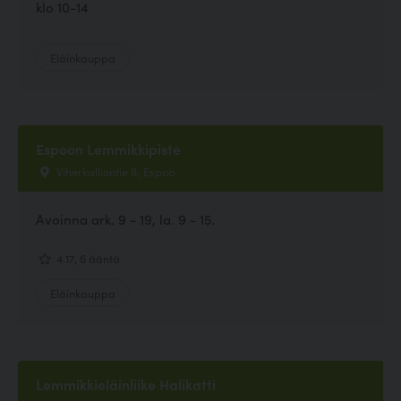
klo 10-14
Eläinkauppa
Espoon Lemmikkipiste
Viherkalliontie 8, Espoo
Avoinna ark. 9 - 19, la. 9 - 15.
4.17, 6 ääntä
Eläinkauppa
Lemmikkieläinliike Halikatti