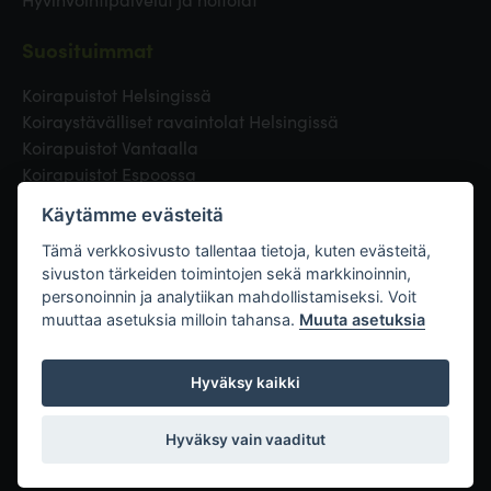
Suosituimmat
Koirapuistot Helsingissä
Koiraystävälliset ravaintolat Helsingissä
Koirapuistot Vantaalla
Koirapuistot Espoossa
Koirapuistot Turussa
Käytämme evästeitä
Eläinlääkäri Helsingissä
Koirapuistot Tampereella
Tämä verkkosivusto tallentaa tietoja, kuten evästeitä,
sivuston tärkeiden toimintojen sekä markkinoinnin,
personoinnin ja analytiikan mahdollistamiseksi. Voit
Linkit
muuttaa asetuksia milloin tahansa.
Muuta asetuksia
Hyväksy kaikki
Hyväksy vain vaaditut