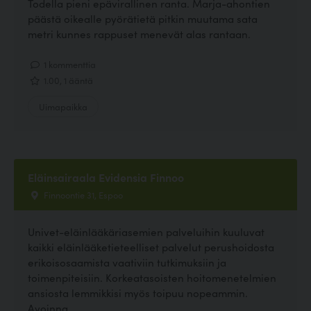
Todella pieni epävirallinen ranta. Marja-ahontien
päästä oikealle pyörätietä pitkin muutama sata
metri kunnes rappuset menevät alas rantaan.
1 kommenttia
1.00, 1 ääntä
Uimapaikka
Eläinsairaala Evidensia Finnoo
Finnoontie 31, Espoo
Univet-eläinlääkäriasemien palveluihin kuuluvat
kaikki eläinlääketieteelliset palvelut perushoidosta
erikoisosaamista vaativiin tutkimuksiin ja
toimenpiteisiin. Korkeatasoisten hoitomenetelmien
ansiosta lemmikkisi myös toipuu nopeammin.
Avoinna...