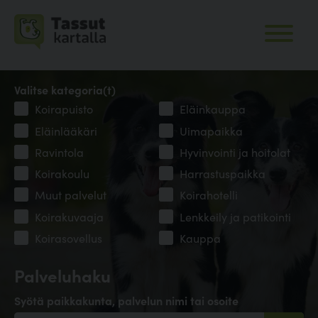
Valitse kategoria(t)
Koirapuisto
Eläinkauppa
Eläinlääkäri
Uimapaikka
Ravintola
Hyvinvointi ja hoitolat
Koirakoulu
Harrastuspaikka
Muut palvelut
Koirahotelli
Koirakuvaaja
Lenkkeily ja patikointi
Koirasovellus
Kauppa
Palveluhaku
Syötä paikkakunta, palvelun nimi tai osoite