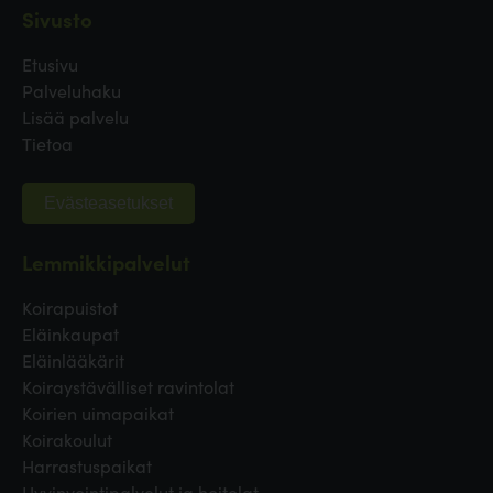
Sivusto
Etusivu
Palveluhaku
Lisää palvelu
Tietoa
Evästeasetukset
Lemmikkipalvelut
Koirapuistot
Eläinkaupat
Eläinlääkärit
Koiraystävälliset ravintolat
Koirien uimapaikat
Koirakoulut
Harrastuspaikat
Hyvinvointipalvelut ja hoitolat