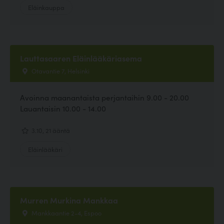
Eläinkauppa
Lauttasaaren Eläinlääkäriasema
Otavantie 7, Helsinki
Avoinna maanantaista perjantaihin 9.00 - 20.00
Lauantaisin 10.00 - 14.00
3.10, 21 ääntä
Eläinlääkäri
Murren Murkina Mankkaa
Mankkaantie 2-4, Espoo