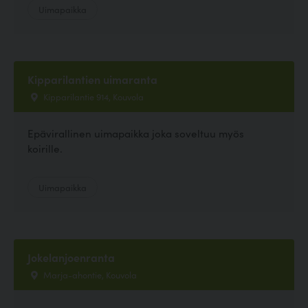
Uimapaikka
Kipparilantien uimaranta
Kipparilantie 914, Kouvola
Epävirallinen uimapaikka joka soveltuu myös
koirille.
Uimapaikka
Jokelanjoenranta
Marja-ahontie, Kouvola