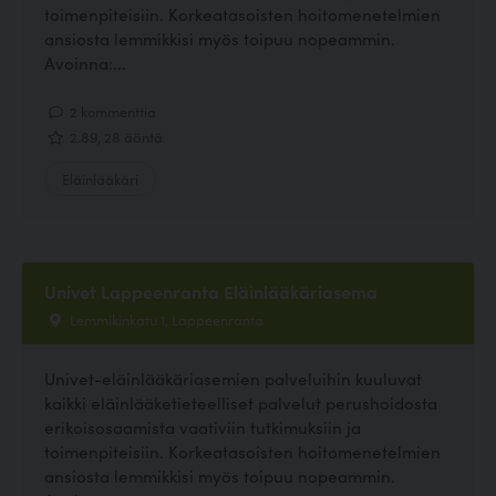
toimenpiteisiin. Korkeatasoisten hoitomenetelmien
ansiosta lemmikkisi myös toipuu nopeammin.
Avoinna:...
2 kommenttia
2.89, 28 ääntä
Eläinlääkäri
Univet Lappeenranta Eläinlääkäriasema
Lemmikinkatu 1, Lappeenranta
Univet-eläinlääkäriasemien palveluihin kuuluvat
kaikki eläinlääketieteelliset palvelut perushoidosta
erikoisosaamista vaativiin tutkimuksiin ja
toimenpiteisiin. Korkeatasoisten hoitomenetelmien
ansiosta lemmikkisi myös toipuu nopeammin.