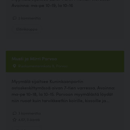
Avoinna: ma-pe 10-19, la 10-16
2 kommenttia
Eläinkauppa
Musti ja Mirri Porvoo
Ruiskumestarinkatu 8, Porvoo
Myymälä sijaitsee Kuninkaanportin
ostoskeskittymässä aivan 7-tien varressa. Avoinna:
ma-pe 10-18, la 10-15. Porvoon myymälästä löydät
niin ruoat kuin tarvikkeetkin koirille, kissoille ja...
3 kommenttia
4.67, 3 ääntä