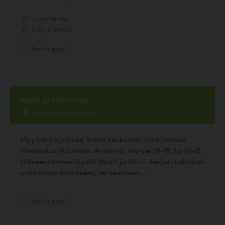
1 kommenttia
3.00, 8 ääntä
Eläinkauppa
Musti ja Mirri Salo
Savipajankatu 2 B, Salo
Myymälä sijaitsee Salon keskustan tuntumassa
liikekeskus Valurissa. Avoinna: ma-pe 10-18, la 10-15.
Liikkeestämme löydät Musti ja Mirri -ketjun kattavan
valikoiman tarvikkeet, terveellisen...
Eläinkauppa