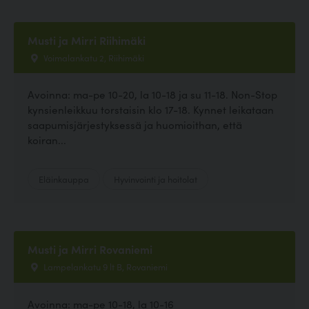
Musti ja Mirri Riihimäki
Voimalankatu 2, Riihimäki
Avoinna: ma-pe 10-20, la 10-18 ja su 11-18. Non-Stop
kynsienleikkuu torstaisin klo 17-18. Kynnet leikataan
saapumisjärjestyksessä ja huomioithan, että
koiran...
Eläinkauppa
Hyvinvointi ja hoitolat
Musti ja Mirri Rovaniemi
Lampelankatu 9 lt B, Rovaniemi
Avoinna: ma-pe 10-18, la 10-16