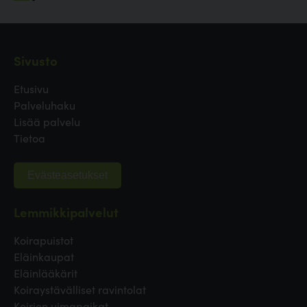
Sivusto
Etusivu
Palveluhaku
Lisää palvelu
Tietoa
Evästeasetukset
Lemmikkipalvelut
Koirapuistot
Eläinkaupat
Eläinlääkärit
Koiraystävälliset ravintolat
Koirien uimapaikat