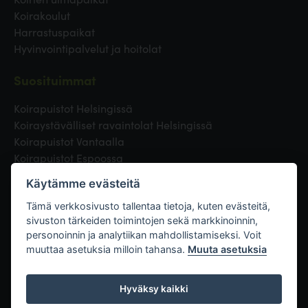
Koirakoulut
Harrastuspaikat
Hyvinvointipalvelut ja hoitolat
Suosituimmat
Koirapuistot Helsingissä
Koiraystävälliset ravaintolat Helsingissä
Koirapuistot Vantaalla
Koirapuistot Espoossa
Koirapuistot Turussa
Käytämme evästeitä
Eläinlääkäri Helsingissä
Koirapuistot Tampereella
Tämä verkkosivusto tallentaa tietoja, kuten evästeitä,
sivuston tärkeiden toimintojen sekä markkinoinnin,
personoinnin ja analytiikan mahdollistamiseksi. Voit
Linkit
muuttaa asetuksia milloin tahansa.
Muuta asetuksia
Hyväksy kaikki