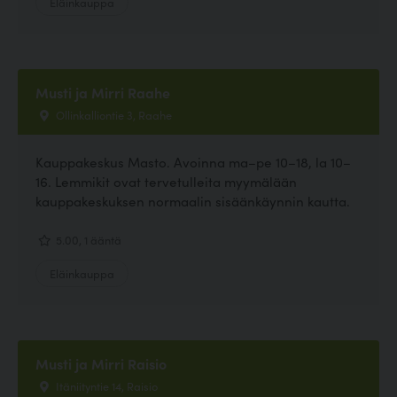
Eläinkauppa
Musti ja Mirri Raahe
Ollinkalliontie 3, Raahe
Kauppakeskus Masto. Avoinna ma–pe 10–18, la 10–
16. Lemmikit ovat tervetulleita myymälään
kauppakeskuksen normaalin sisäänkäynnin kautta.
5.00, 1 ääntä
Eläinkauppa
Musti ja Mirri Raisio
Itäniityntie 14, Raisio