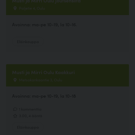
Musti ja Mirri Oulu Joutsensilta
Paljetie 4, Oulu
Avoinna: ma-pe 10-19, la 10-16.
Eläinkauppa
Musti ja Mirri Oulu Kaakkuri
Metsokankaantie 3, Oulu
Avoinna: ma-pe 10-19, la 10-18
1 kommenttia
3.00, 4 ääntä
Eläinkauppa