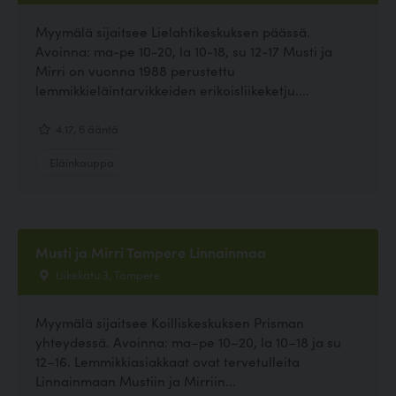
Myymälä sijaitsee Lielahtikeskuksen päässä.
Avoinna: ma-pe 10-20, la 10-18, su 12-17 Musti ja
Mirri on vuonna 1988 perustettu
lemmikkieläintarvikkeiden erikoisliikeketju....
4.17, 6 ääntä
Eläinkauppa
Musti ja Mirri Tampere Linnainmaa
Liikekatu 3, Tampere
Myymälä sijaitsee Koilliskeskuksen Prisman
yhteydessä. Avoinna: ma–pe 10–20, la 10–18 ja su
12–16. Lemmikkiasiakkaat ovat tervetulleita
Linnainmaan Mustiin ja Mirriin...