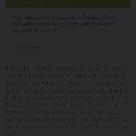
Länsiranta 10 lh 1720, Tornio
Myymälä sijaitsee Kauppakeskus Rajalla - På
Gränsenissä, pääoven ja Postin välissä. Avoinna:
ma-pe 10-18, la 10-17.
Eläinkauppa
[
1
|
2
|
3
|
4
|
5
|
6
|
7
|
8
|
9
|
10
|
11
|
12
|
13
|
14
|
15
|
16
|
17
|
18
|
19
|
20
|
21
|
22
|
23
|
24
|
25
|
26
|
27
|
28
|
29
|
30
|
31
|
32
|
33
|
34
|
35
|
36
|
37
|
38
|
39
|
40
|
41
|
42
|
43
|
44
|
45
|
46
|
47
|
48
|
49
|
50
|
51
|
52
|
53
|
54
|
55
|
56
|
57
|
58
|
59
|
60
|
61
|
62
|
63
|
64
|
65
|
66
|
67
|
68
|
69
|
70
|
71
|
72
|
73
|
74
|
75
|
76
|
77
|
78
|
79
|
80
|
81
|
82
|
83
|
84
|
85
|
86
|
87
|
88
|
89
|
90
|
91
|
92
|
93
|
94
|
95
|
96
|
97
|
98
|
99
|
100
|
101
|
102
|
103
|
104
|
105
|
106
|
107
|
108
|
109
|
110
|
111
|
112
|
113
|
114
|
115
|
116
|
117
|
118
|
119
|
120
|
121
|
122
|
123
|
124
|
125
]