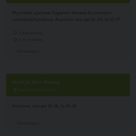
Myymälä sijaitsee Gigantin talossa Kuninkojan
ostoskeskittymässä. Avoinna: ma-pe 10-20, la 10-17
2 kommenttia
4.40, 5 ääntä
Eläinkauppa
Musti ja Mirri Rauma
Sahankatu 2, Rauma
Avoinna: ma-pe 10-19, la 10-16
Eläinkauppa