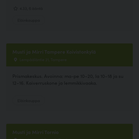
4.33, 6 ääntä
Eläinkauppa
Musti ja Mirri Tampere Koivistonkylä
Lempääläntie 21, Tampere
Prismakeskus. Avoinna: ma-pe 10–20, la 10–18 ja su
12–16. Kaiverruskone ja lemmikkivaaka.
Eläinkauppa
Musti ja Mirri Tornio