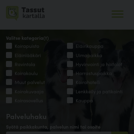
Valitse kategoria(t)
Koirapuisto
Eläinkauppa
Eläinlääkäri
Uimapaikka
Ravintola
Hyvinvointi ja hoitolat
Koirakoulu
Harrastuspaikka
Muut palvelut
Koirahotelli
Koirakuvaaja
Lenkkeily ja patikointi
Koirasovellus
Kauppa
Palveluhaku
Syötä paikkakunta, palvelun nimi tai osoite