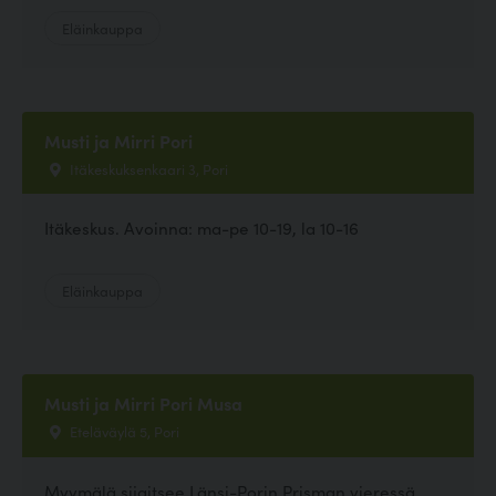
Eläinkauppa
Musti ja Mirri Pori
Itäkeskuksenkaari 3, Pori
Itäkeskus. Avoinna: ma-pe 10-19, la 10-16
Eläinkauppa
Musti ja Mirri Pori Musa
Eteläväylä 5, Pori
Myymälä sijaitsee Länsi-Porin Prisman vieressä.