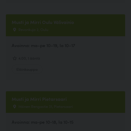
Musti ja Mirri Oulu Välivainio
Revonkuja 2, Oulu
Avoinna: ma–pe 10–19, la 10–17
4.00, 1 ääntä
Eläinkauppa
Musti ja Mirri Pietarsaari
Itäinen Rengastie 31, Pietarsaari
Avoinna: ma-pe 10-18, la 10-15