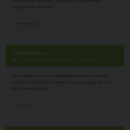
lähinnä vain eläimiä. Kuvaukset toteutetaan
miljöössä tai kotona....
Koirakuvaaja
Pannukakkutalo
Maakuntakatu 29, 96200 Rovaniemi, Rovaniemi
Pannukakkuravintola kauppakeskuksen keskellä,
ruokaisat suolaiset ja makeat pannukakut. Koirat
ovat tervetulleita.
Ravintola