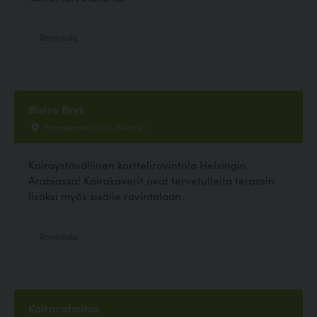
Ravintola
Bistro Bryk
Hämeentie 135a, Helsinki
Koiraystävällinen kortteliravintola Helsingin
Arabiassa! Koirakaverit ovat tervetulleita terassin
lisäksi myös sisälle ravintolaan.
Ravintola
Koirarahoitus