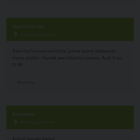
Hani Cafe'chi
Liisankatu 3, Helsinki
Kahvila/lounasravintola, jonne koirat pääsevät
myös sisään. Hyvää persialaista ruokaa. Auki ti-su
11-18.
Ravintola
Ravintola
Postikuja 2, Helsinki
Koirat tervetulleita!