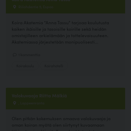
Riilahdentie 5, Espoo
Koira Akatemia "Anna Tassu" tarjoaa koulutusta
kaiken ikäisille ja tasoisille koirille sekä heidän
omistajilleen arkielämään ja tottelevaisuuteen.
Akatemiassa järjestetään monipuolisesti...
1 kommenttia
Koirakoulu
Koirahotelli
Valokuvaaja Riitta Mälkiä
, Lappeenranta
Olen pitkän kokemuksen omaava valokuvaaja ja
oman koiran myötä olen siirtynyt kuvaamaan