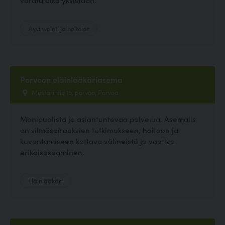
Hyvinvointi ja hoitolat
Porvoon eläinlääkäriasema
Mestarintie 15, porvoo, Porvoo
Monipuolista ja asiantuntevaa palvelua. Asemalls
on silmäsairauksien tutkimukseen, hoitoon ja
kuvantamiseen kattava välineistö ja vaativa
erikoisosaaminen.
Eläinlääkäri