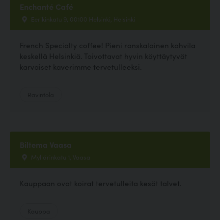
Enchanté Café
Eerikinkatu 9, 00100 Helsinki, Helsinki
French Specialty coffee! Pieni ranskalainen kahvila
keskellä Helsinkiä. Toivottavat hyvin käyttäytyvät
karvaiset kaverimme tervetulleeksi.
Ravintola
Biltema Vaasa
Myllärinkatu 1, Vaasa
Kauppaan ovat koirat tervetulleita kesät talvet.
Kauppa