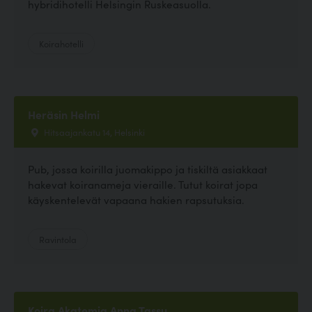
hybridihotelli Helsingin Ruskeasuolla.
Koirahotelli
Heräsin Helmi
Hitsaajankatu 14, Helsinki
Pub, jossa koirilla juomakippo ja tiskiltä asiakkaat
hakevat koiranameja vieraille. Tutut koirat jopa
käyskentelevät vapaana hakien rapsutuksia.
Ravintola
Koira Akatemia Anna Tassu