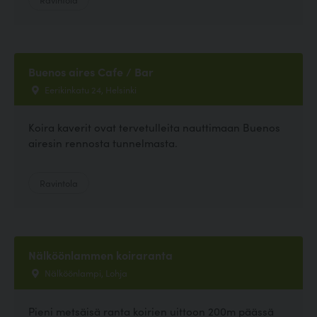
Buenos aires Cafe / Bar
Eerikinkatu 24, Helsinki
Koira kaverit ovat tervetulleita nauttimaan Buenos
airesin rennosta tunnelmasta.
Ravintola
Nälköönlammen koiraranta
Nälköönlampi, Lohja
Pieni metsäisä ranta koirien uittoon 200m päässä