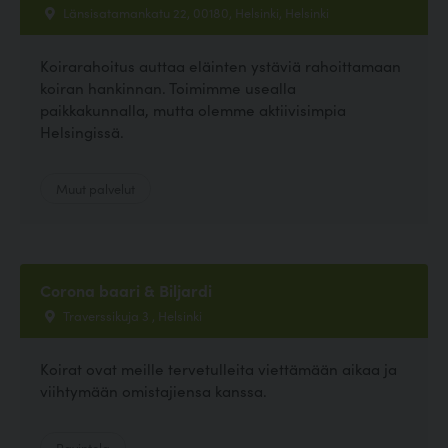
Länsisatamankatu 22, 00180, Helsinki, Helsinki
Koirarahoitus auttaa eläinten ystäviä rahoittamaan
koiran hankinnan. Toimimme usealla
paikkakunnalla, mutta olemme aktiivisimpia
Helsingissä.
Muut palvelut
Corona baari & Biljardi
Traverssikuja 3 , Helsinki
Koirat ovat meille tervetulleita viettämään aikaa ja
viihtymään omistajiensa kanssa.
Ravintola