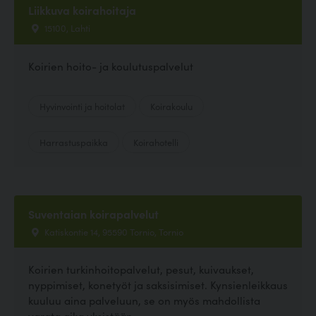
Liikkuva koirahoitaja
15100, Lahti
Koirien hoito- ja koulutuspalvelut
Hyvinvointi ja hoitolat
Koirakoulu
Harrastuspaikka
Koirahotelli
Suventaian koirapalvelut
Katiskontie 14, 95590 Tornio, Tornio
Koirien turkinhoitopalvelut, pesut, kuivaukset,
nyppimiset, konetyöt ja saksisimiset. Kynsienleikkaus
kuuluu aina palveluun, se on myös mahdollista
varata aika yksistään.