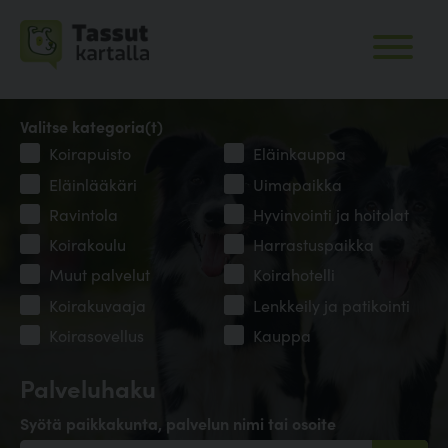
Valitse kategoria(t)
Koirapuisto
Eläinkauppa
Eläinlääkäri
Uimapaikka
Ravintola
Hyvinvointi ja hoitolat
Koirakoulu
Harrastuspaikka
Muut palvelut
Koirahotelli
Koirakuvaaja
Lenkkeily ja patikointi
Koirasovellus
Kauppa
Palveluhaku
Syötä paikkakunta, palvelun nimi tai osoite