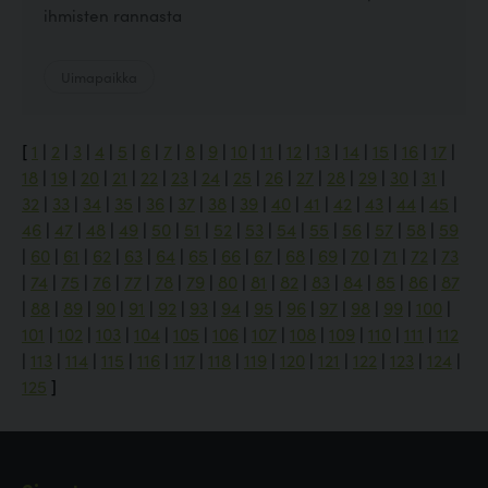
ihmisten rannasta
Uimapaikka
[
1
|
2
|
3
|
4
|
5
|
6
|
7
|
8
|
9
|
10
|
11
|
12
|
13
|
14
|
15
|
16
|
17
|
18
|
19
|
20
|
21
|
22
|
23
|
24
|
25
|
26
|
27
|
28
|
29
|
30
|
31
|
32
|
33
|
34
|
35
|
36
|
37
|
38
|
39
|
40
|
41
|
42
|
43
|
44
|
45
|
46
|
47
|
48
|
49
|
50
|
51
|
52
|
53
|
54
|
55
|
56
|
57
|
58
|
59
|
60
|
61
|
62
|
63
|
64
|
65
|
66
|
67
|
68
|
69
|
70
|
71
|
72
|
73
|
74
|
75
|
76
|
77
|
78
|
79
|
80
|
81
|
82
|
83
|
84
|
85
|
86
|
87
|
88
|
89
|
90
|
91
|
92
|
93
|
94
|
95
|
96
|
97
|
98
|
99
|
100
|
101
|
102
|
103
|
104
|
105
|
106
|
107
|
108
|
109
|
110
|
111
|
112
|
113
|
114
|
115
|
116
|
117
|
118
|
119
|
120
|
121
|
122
|
123
|
124
|
125
]