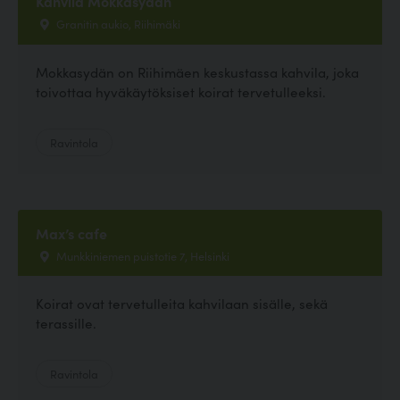
Kahvila Mokkasydän
Granitin aukio, Riihimäki
Mokkasydän on Riihimäen keskustassa kahvila, joka
toivottaa hyväkäytöksiset koirat tervetulleeksi.
Ravintola
Max’s cafe
Munkkiniemen puistotie 7, Helsinki
Koirat ovat tervetulleita kahvilaan sisälle, sekä
terassille.
Ravintola