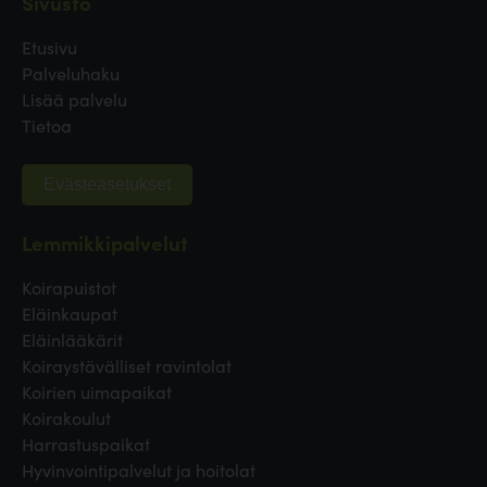
Sivusto
Etusivu
Palveluhaku
Lisää palvelu
Tietoa
Evästeasetukset
Lemmikkipalvelut
Koirapuistot
Eläinkaupat
Eläinlääkärit
Koiraystävälliset ravintolat
Koirien uimapaikat
Koirakoulut
Harrastuspaikat
Hyvinvointipalvelut ja hoitolat