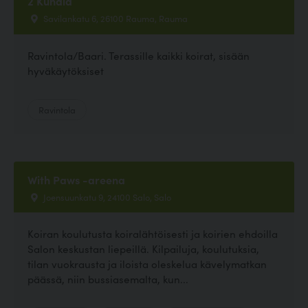
2 Kundia
Savilankatu 6, 26100 Rauma, Rauma
Ravintola/Baari. Terassille kaikki koirat, sisään
hyväkäytöksiset
Ravintola
With Paws -areena
Joensuunkatu 9, 24100 Salo, Salo
Koiran koulutusta koiralähtöisesti ja koirien ehdoilla
Salon keskustan liepeillä. Kilpailuja, koulutuksia,
tilan vuokrausta ja iloista oleskelua kävelymatkan
päässä, niin bussiasemalta, kun...