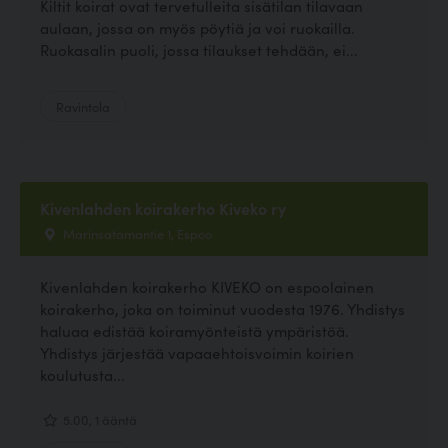
Kiltit koirat ovat tervetulleita sisätilan tilavaan
aulaan, jossa on myös pöytiä ja voi ruokailla.
Ruokasalin puoli, jossa tilaukset tehdään, ei...
Ravintola
Kivenlahden koirakerho Kiveko ry
Marinsatamantie 1, Espoo
Kivenlahden koirakerho KIVEKO on espoolainen
koirakerho, joka on toiminut vuodesta 1976. Yhdistys
haluaa edistää koiramyönteistä ympäristöä.
Yhdistys järjestää vapaaehtoisvoimin koirien
koulutusta...
5.00, 1 ääntä