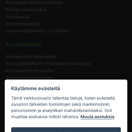
Koiraystävälliset ravintolat
Koirien uimapaikat
Koirakoulut
Harrastuspaikat
Hyvinvointipalvelut ja hoitolat
Suosituimmat
Koirapuistot Helsingissä
Koiraystävälliset ravaintolat Helsingissä
Koirapuistot Vantaalla
Koirapuistot Espoossa
Koirapuistot Turussa
Käytämme evästeitä
Eläinlääkäri Helsingissä
Koirapuistot Tampereella
Tämä verkkosivusto tallentaa tietoja, kuten evästeitä,
sivuston tärkeiden toimintojen sekä markkinoinnin,
personoinnin ja analytiikan mahdollistamiseksi. Voit
Linkit
muuttaa asetuksia milloin tahansa.
Muuta asetuksia