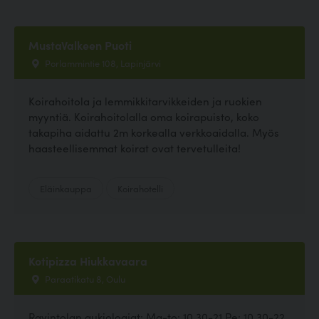
MustaValkeen Puoti
Porlammintie 108, Lapinjärvi
Koirahoitola ja lemmikkitarvikkeiden ja ruokien
myyntiä. Koirahoitolalla oma koirapuisto, koko
takapiha aidattu 2m korkealla verkkoaidalla. Myös
haasteellisemmat koirat ovat tervetulleita!
Eläinkauppa
Koirahotelli
Kotipizza Hiukkavaara
Paraatikatu 8, Oulu
Ravintolan aukioloajat: Ma-to: 10.30-21 Pe: 10.30-22