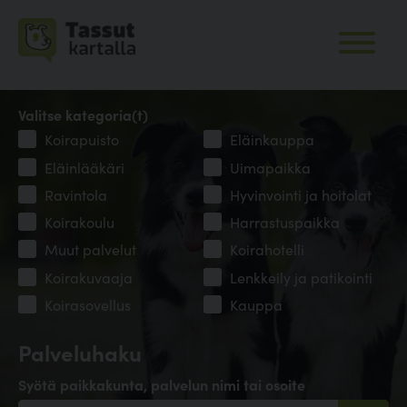
Valitse kategoria(t)
Koirapuisto
Eläinkauppa
Eläinlääkäri
Uimapaikka
Ravintola
Hyvinvointi ja hoitolat
Koirakoulu
Harrastuspaikka
Muut palvelut
Koirahotelli
Koirakuvaaja
Lenkkeily ja patikointi
Koirasovellus
Kauppa
Palveluhaku
Syötä paikkakunta, palvelun nimi tai osoite