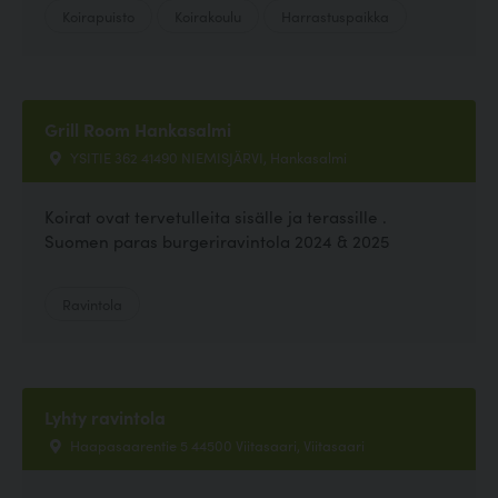
Koirapuisto
Koirakoulu
Harrastuspaikka
Grill Room Hankasalmi
YSITIE 362 41490 NIEMISJÄRVI, Hankasalmi
Koirat ovat tervetulleita sisälle ja terassille .
Suomen paras burgeriravintola 2024 & 2025
Ravintola
Lyhty ravintola
Haapasaarentie 5 44500 Viitasaari, Viitasaari