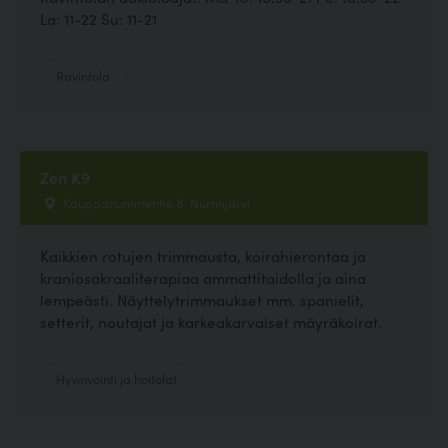
La: 11-22 Su: 11-21
Ravintola
Zen K9
Kauppanummentie 8, Nurmijärvi
Kaikkien rotujen trimmausta, koirahierontaa ja
kraniosakraaliterapiaa ammattitaidolla ja aina
lempeästi. Näyttelytrimmaukset mm. spanielit,
setterit, noutajat ja karkeakarvaiset mäyräkoirat.
Hyvinvointi ja hoitolat