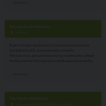
Koirakoulu
Koirakoulu Mahtikuono
, Helsinki
Arjen taitojen koulutusta ja haisteluharrastuksia
koiralähtöisellä, kannustavalla otteella.
Pentukurssit, perustaitokurssit ja noseworkin alkeet
kotikäynteinä Helsingissä ja pääkaupunkiseudulla.
Koirakoulu
The Pantry Hakaniemi
Siltasaarenkatu 10, 00530 Helsinki, Helsinki