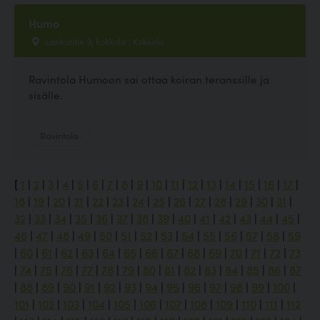
Humo
Lankuntie 9, kokkola , Kokkola
Ravintola Humoon sai ottaa koiran teranssille ja
sisälle.
Ravintola
[
1
|
2
|
3
|
4
|
5
|
6
|
7
|
8
|
9
|
10
|
11
|
12
|
13
|
14
|
15
|
16
|
17
|
18
|
19
|
20
|
21
|
22
|
23
|
24
|
25
|
26
|
27
|
28
|
29
|
30
|
31
|
32
|
33
|
34
|
35
|
36
|
37
|
38
|
39
|
40
|
41
|
42
|
43
|
44
|
45
|
46
|
47
|
48
|
49
|
50
|
51
|
52
|
53
|
54
|
55
|
56
|
57
|
58
|
59
|
60
|
61
|
62
|
63
|
64
|
65
|
66
|
67
|
68
|
69
|
70
|
71
|
72
|
73
|
74
|
75
|
76
|
77
|
78
|
79
|
80
|
81
|
82
|
83
|
84
|
85
|
86
|
87
|
88
|
89
|
90
|
91
|
92
|
93
|
94
|
95
|
96
|
97
|
98
|
99
|
100
|
101
|
102
|
103
|
104
|
105
|
106
|
107
|
108
|
109
|
110
|
111
|
112