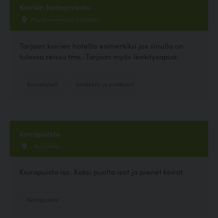
Koirien hoitopalvelu
Maahisentaival 1, Mikkeli
Tarjoan koirien hotellis esimerkiksi jos sinulla on
tulossa reissu tms.. Tarjoan myös lenkitysapua.
Koirahotelli
Lenkkeily ja patikointi
Koirapuisto
, Ilomantsi
Koirapuisto iso. Kaksi puolta isot ja pienet koirat.
Koirapuisto