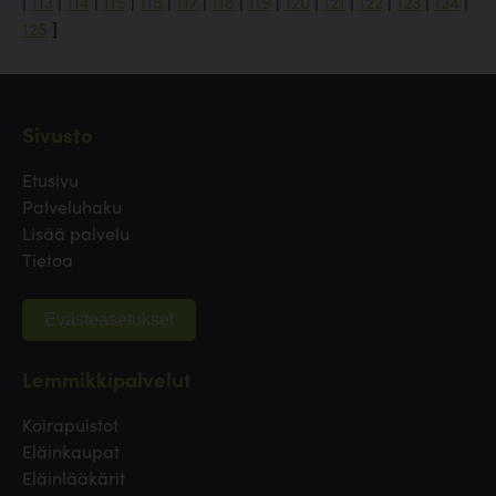
|
113
|
114
|
115
|
116
|
117
|
118
|
119
|
120
|
121
|
122
|
123
|
124
|
125
]
Sivusto
Etusivu
Palveluhaku
Lisää palvelu
Tietoa
Evästeasetukset
Lemmikkipalvelut
Koirapuistot
Eläinkaupat
Eläinlääkärit