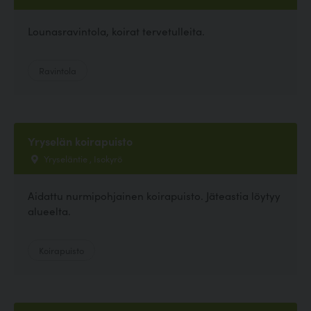
Lounasravintola, koirat tervetulleita.
Ravintola
Yryselän koirapuisto
Yryseläntie , Isokyrö
Aidattu nurmipohjainen koirapuisto. Jäteastia löytyy
alueelta.
Koirapuisto