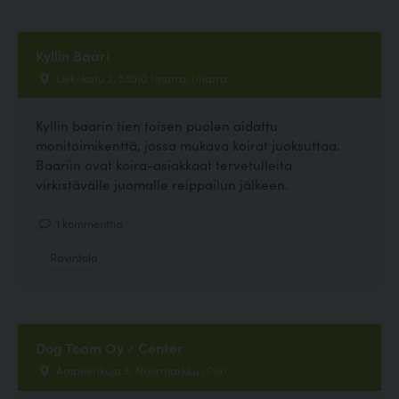
Kyllin Baari
Liekokatu 2, 55510 Imatra, Imatra
Kyllin baarin tien toisen puolen aidattu
monitoimikenttä, jossa mukava koirat juoksuttaa.
Baariin ovat koira-asiakkaat tervetulleita
virkistävälle juomalle reippailun jälkeen.
1 kommenttia
Ravintola
Dog Team Oy / Center
Ampeerikuja 3, Noormarkku , Pori