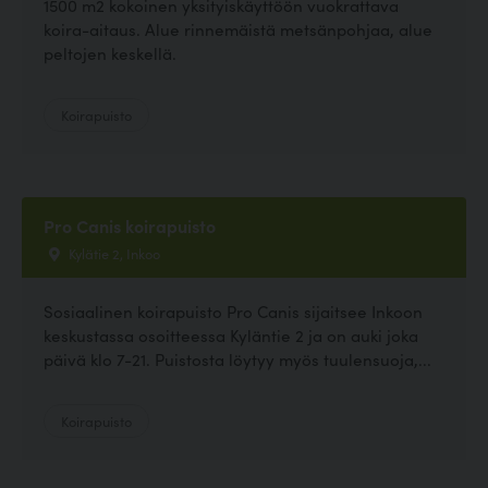
1500 m2 kokoinen yksityiskäyttöön vuokrattava
koira-aitaus. Alue rinnemäistä metsänpohjaa, alue
peltojen keskellä.
Koirapuisto
Pro Canis koirapuisto
Kylätie 2, Inkoo
Sosiaalinen koirapuisto Pro Canis sijaitsee Inkoon
keskustassa osoitteessa Kyläntie 2 ja on auki joka
päivä klo 7-21. Puistosta löytyy myös tuulensuoja,...
Koirapuisto