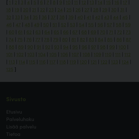
[
1
|
2
|
3
|
4
|
5
|
6
|
7
|
8
|
9
|
10
|
11
|
12
|
13
|
14
|
15
|
16
|
17
|
18
|
19
|
20
|
21
|
22
|
23
|
24
|
25
|
26
|
27
|
28
|
29
|
30
|
31
|
32
|
33
|
34
|
35
|
36
|
37
|
38
|
39
|
40
|
41
|
42
|
43
|
44
|
45
|
46
|
47
|
48
|
49
|
50
|
51
|
52
|
53
|
54
|
55
|
56
|
57
|
58
|
59
|
60
|
61
|
62
|
63
|
64
|
65
|
66
|
67
|
68
|
69
|
70
|
71
|
72
|
73
|
74
|
75
|
76
|
77
|
78
|
79
|
80
|
81
|
82
|
83
|
84
|
85
|
86
|
87
|
88
|
89
|
90
|
91
|
92
|
93
|
94
|
95
|
96
|
97
|
98
|
99
|
100
|
101
|
102
|
103
|
104
|
105
|
106
|
107
|
108
|
109
|
110
|
111
|
112
|
113
|
114
|
115
|
116
|
117
|
118
|
119
|
120
|
121
|
122
|
123
|
124
|
125
]
Sivusto
Etusivu
Palveluhaku
Lisää palvelu
Tietoa