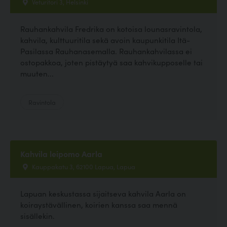
Veturitori 3, Helsinki
Rauhankahvila Fredrika on kotoisa lounasravintola,
kahvila, kulttuuritila sekä avoin kaupunkitila Itä-
Pasilassa Rauhanasemalla. Rauhankahvilassa ei
ostopakkoa, joten pistäytyä saa kahvikupposelle tai
muuten...
Ravintola
Kahvila leipomo Aarla
Kauppakatu 3, 62100 Lapua, Lapua
Lapuan keskustassa sijaitseva kahvila Aarla on
koiraystävällinen, koirien kanssa saa mennä
sisällekin.