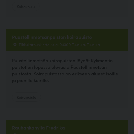
Koirakoulu
Puustellinmetsänpuiston koirapuisto
Pikkukarhunkierto 24 g, 04300 Tuusula, Tuusula
Puustellinmetsän koirapuiston löydät Rykmentin
puistotien lopussa olevasta Puustellinmetsän
puistosta. Koirapuistossa on erikseen alueet isoille
ja pienille koirille.
Koirapuisto
Rauhankahvila Fredrika