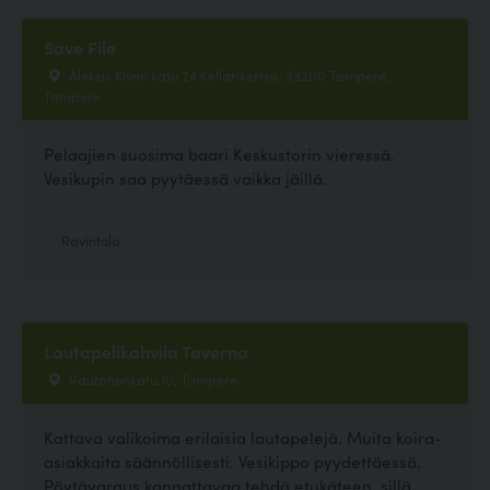
Save File
Aleksis Kiven katu 24 Kellarikerros, 33200 Tampere,
Tampere
Pelaajien suosima baari Keskustorin vieressä.
Vesikupin saa pyytäessä vaikka jäillä.
Ravintola
Lautapelikahvila Taverna
Rautatienkatu 10, Tampere
Kattava valikoima erilaisia lautapelejä. Muita koira-
asiakkaita säännöllisesti. Vesikippo pyydettäessä.
Pöytävaraus kannattavaa tehdä etukäteen, sillä