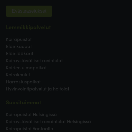
Evästeasetukset
Lemmikkipalvelut
Koirapuistot
Eläinkaupat
Eläinlääkärit
Koiraystävälliset ravintolat
Koirien uimapaikat
Koirakoulut
Harrastuspaikat
Hyvinvointipalvelut ja hoitolat
Suosituimmat
Koirapuistot Helsingissä
Koiraystävälliset ravaintolat Helsingissä
Koirapuistot Vantaalla