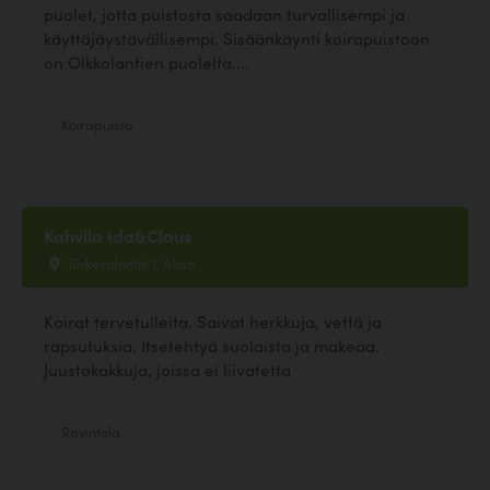
puolet, jotta puistosta saadaan turvallisempi ja
käyttäjäystävällisempi. Sisäänkäynti koirapuistoon
on Olkkolantien puolelta....
Koirapuisto
Kahvila Ida&Claus
Sirkesalontie 1, Akaa
Koirat tervetulleita. Saivat herkkuja, vettä ja
rapsutuksia. Itsetehtyä suolaista ja makeaa.
Juustokakkuja, joissa ei liivatetta
Ravintola