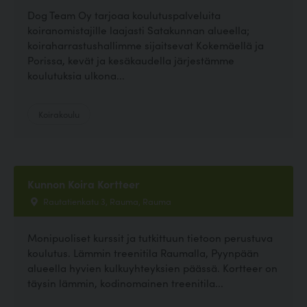
Dog Team Oy tarjoaa koulutuspalveluita
koiranomistajille laajasti Satakunnan alueella;
koiraharrastushallimme sijaitsevat Kokemäellä ja
Porissa, kevät ja kesäkaudella järjestämme
koulutuksia ulkona...
Koirakoulu
Kunnon Koira Kortteer
Rautatienkatu 3, Rauma, Rauma
Monipuoliset kurssit ja tutkittuun tietoon perustuva
koulutus. Lämmin treenitila Raumalla, Pyynpään
alueella hyvien kulkuyhteyksien päässä. Kortteer on
täysin lämmin, kodinomainen treenitila...