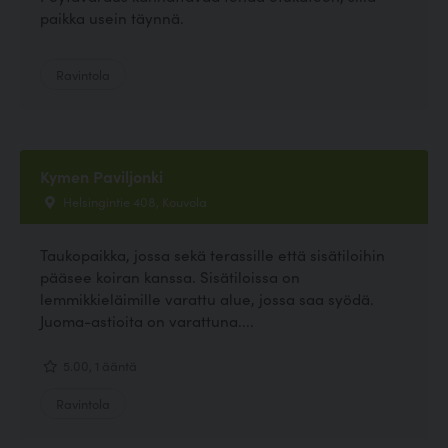
paikka usein täynnä.
Ravintola
Kymen Paviljonki
Helsingintie 408, Kouvola
Taukopaikka, jossa sekä terassille että sisätiloihin
pääsee koiran kanssa. Sisätiloissa on
lemmikkieläimille varattu alue, jossa saa syödä.
Juoma-astioita on varattuna....
5.00, 1 ääntä
Ravintola