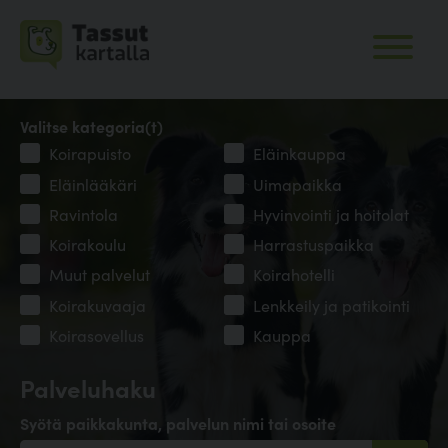
Valitse kategoria(t)
Koirapuisto
Eläinkauppa
Eläinlääkäri
Uimapaikka
Ravintola
Hyvinvointi ja hoitolat
Koirakoulu
Harrastuspaikka
Muut palvelut
Koirahotelli
Koirakuvaaja
Lenkkeily ja patikointi
Koirasovellus
Kauppa
Palveluhaku
Syötä paikkakunta, palvelun nimi tai osoite