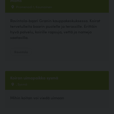
Moms
Promenadi 1, Kauniainen
Ravintola-bqari Granin kauppakeskuksessa. Koirat
tervetulleita baarin puolelle ja terassille. Erittäin
hyvä palvelu, koirille rapsuja, vettä ja nameja
saatavilla.
Ravintola
Koiran uimapaikka sysmä
, Sysmä
Mihin koitan voi viedä uimaan