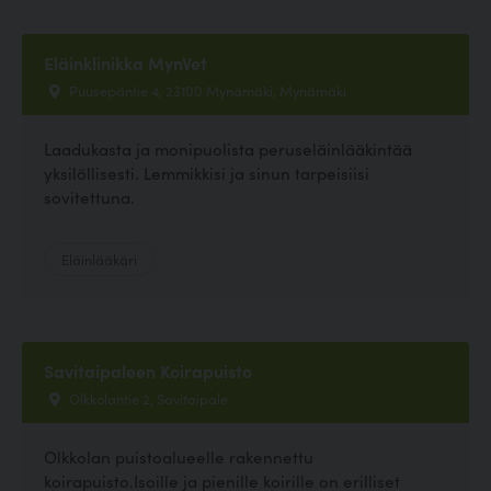
Eläinklinikka MynVet
Puusepäntie 4, 23100 Mynämäki, Mynämäki
Laadukasta ja monipuolista peruseläinlääkintää
yksilöllisesti. Lemmikkisi ja sinun tarpeisiisi
sovitettuna.
Eläinlääkäri
Savitaipaleen Koirapuisto
Olkkolantie 2, Savitaipale
Olkkolan puistoalueelle rakennettu
koirapuisto.Isoille ja pienille koirille on erilliset