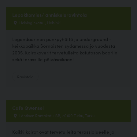
Lepakkomies/ anniskeluravintola
Helsinginkatu 1, Helsinki
Legendaarinen punkpyhättö ja underground -
keikkapaikka Sörnäisten sydämessä jo vuodesta
2005. Koirakaverit tervetulleita katutason baariin
sekä terassille päiväsaikaan!
Ravintola
Cafe Qwensel
Läntinen Rantakatu 13B, 20100 Turku, Turku
Kaikki koirat ovat tervetulleita terassialueelle ja