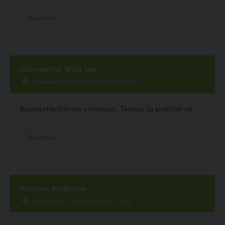
Ravintola
Momentine Wine bar
Sofiankatu 3, 00170 Helsinki, Helsinki
Koiraystävällinen viinibaari. Terassi ja sisätilat ok.
Ravintola
Pusulan Rallirinne
Kumpukuja 11, 03850 Pusula, Lohja