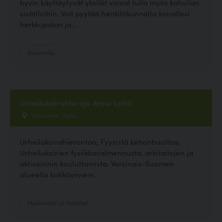
hyvin käyttäytyvät yksilöt voivat tulla myös kahvilan
sisätiloihin. Voit pyytää henkilökunnalta koirallesi
herkkupalan ja...
Ravintola
Urheilukoirahieroja Anna Lahti
Virmuntie , Turku
Urheilukoirahierontaa, Fyysistä kehonhuoltoa,
Urheilukoirien fysiikkavalmennusta, arkitaitojen ja
aktivoinnin kouluttamista. Varsinais-Suomen
alueella kotikäynnein.
Hyvinvointi ja hoitolat