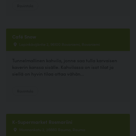
Ravintola
Café Snow
Lapinkävijäntie 2, 96100 Rovaniemi, Rovaniemi
Tunnelmallinen kahvila, jonne saa tulla karvaisen
kaverin kanssa sisälle. Kahvilassa on isot tilat ja
siellä on hyvin tilaa ottaa vähän...
Ravintola
K-Supermarket Rosmariini
Monnankatu 2, 26660 Rauma, Rauma