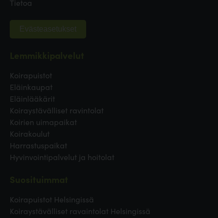
Tietoa
Evästeasetukset
Lemmikkipalvelut
Koirapuistot
Eläinkaupat
Eläinlääkärit
Koiraystävälliset ravintolat
Koirien uimapaikat
Koirakoulut
Harrastuspaikat
Hyvinvointipalvelut ja hoitolat
Suosituimmat
Koirapuistot Helsingissä
Koiraystävälliset ravaintolat Helsingissä