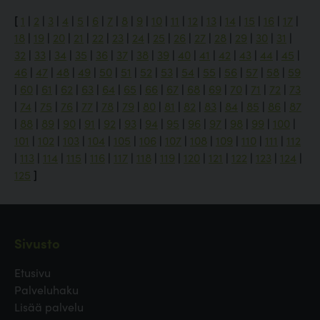
[
1
|
2
|
3
|
4
|
5
|
6
|
7
|
8
|
9
|
10
|
11
|
12
|
13
|
14
|
15
|
16
|
17
|
18
|
19
|
20
|
21
|
22
|
23
|
24
|
25
|
26
|
27
|
28
|
29
|
30
|
31
|
32
|
33
|
34
|
35
|
36
|
37
|
38
|
39
|
40
|
41
|
42
|
43
|
44
|
45
|
46
|
47
|
48
|
49
|
50
|
51
|
52
|
53
|
54
|
55
|
56
|
57
|
58
|
59
|
60
|
61
|
62
|
63
|
64
|
65
|
66
|
67
|
68
|
69
|
70
|
71
|
72
|
73
|
74
|
75
|
76
|
77
|
78
|
79
|
80
|
81
|
82
|
83
|
84
|
85
|
86
|
87
|
88
|
89
|
90
|
91
|
92
|
93
|
94
|
95
|
96
|
97
|
98
|
99
|
100
|
101
|
102
|
103
|
104
|
105
|
106
|
107
|
108
|
109
|
110
|
111
|
112
|
113
|
114
|
115
|
116
|
117
|
118
|
119
|
120
|
121
|
122
|
123
|
124
|
125
]
Sivusto
Etusivu
Palveluhaku
Lisää palvelu