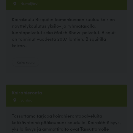
, Nurmijärvi
Koirakoulu Bisquitin toimenkuvaan kuuluu koirien
näyttelykoulutus yksilö- ja ryhmätasolla,
luentopalvelut sekä Match Show-palvelut. Bisquit
on toiminut vuodesta 2007 lähtien. Bisquitilla
koiran...
Koirakoulu
Koirahieronta
, Vantaa
Tassuttamo tarjoaa koirahierontapalveluita
kotikäynteinä pääkaupunkiseudulla. Koiralähtöisyys,
yksilöllisyys ja ammattitaito ovat Tassuttamolle