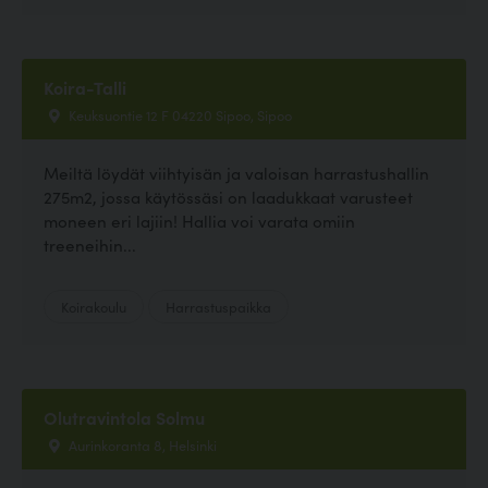
Koira-Talli
Keuksuontie 12 F 04220 Sipoo, Sipoo
Meiltä löydät viihtyisän ja valoisan harrastushallin
275m2, jossa käytössäsi on laadukkaat varusteet
moneen eri lajiin! Hallia voi varata omiin
treeneihin...
Koirakoulu
Harrastuspaikka
Olutravintola Solmu
Aurinkoranta 8, Helsinki