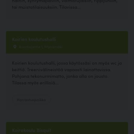
häihin, syntymäpäiviin, valmistujaisiin, rippijuhliin,
tai muistotilaisuuksiin. Tilavissa...
Koirien koulutushalli
Asentajantie 1, Mynämäki
Koirien koulutushalli, jossa käytössäsi on myös wc ja
keittiö. Treenivälineistöä vapaasti lainattavissa.
Pohjana tekonurmimatto, jonka alla on jousto.
Tilassa myös erillisiä...
Harrastuspaikka
Koirakoulu Bisquit