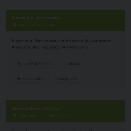
Koirakoulu Merimasku
Merimasku, Naantali
Koirakoulu Merimaskussa #koirakoulu #saaristo
#naantali #koiraohjaaja #merimasku
Hyvinvointi ja hoitolat
Koirakoulu
Harrastuspaikka
Muut palvelut
Hämeenlinnan Pet No. 1
Wartiamäentie 2, Hämeenlinna
Suomalainen yksityinen lemmikkitarvikkeiden