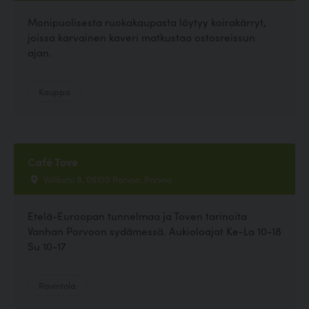
Monipuolisesta ruokakaupasta löytyy koirakärryt,
joissa karvainen kaveri matkustaa ostosreissun
ajan.
Kauppa
Café Tove
Välikatu 8, 06100 Porvoo, Porvoo
Etelä-Euroopan tunnelmaa ja Toven tarinoita
Vanhan Porvoon sydämessä. Aukioloajat Ke-La 10-18
Su 10-17
Ravintola