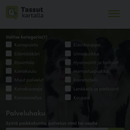
Valitse kategoria(t)
Koirapuisto
Eläinkauppa
Eläinlääkäri
Uimapaikka
Ravintola
Hyvinvointi ja hoitolat
Koirakoulu
Harrastuspaikka
Muut palvelut
Koirahotelli
Koirakuvaaja
Lenkkeily ja patikointi
Koirasovellus
Kauppa
Palveluhaku
Syötä paikkakunta, palvelun nimi tai osoite