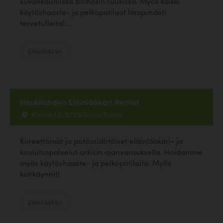
kuvankauniissa Billnäsin ruukissa. Myös kaikki
käytöshaaste- ja pelkopotilaat lämpimästi
tervetulleita!...
Eläinlääkäri
Haukilahden Eläinlääkäri RenVet
Kiiskitie 1 D, 02170 Espoo, Espoo
Kiireettömät ja potilaslähtöiset eläinlääkäri- ja
koulutuspalvelut arkisin ajanvarauksella. Hoidamme
myös käytöshaaste- ja pelkopotilaita. Myös
kotikäynnit!
Eläinlääkäri