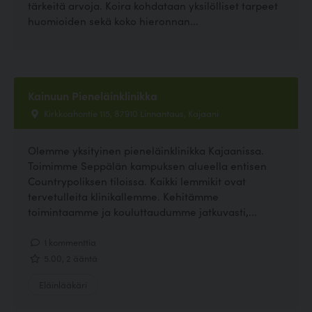
tärkeitä arvoja. Koira kohdataan yksilölliset tarpeet
huomioiden sekä koko hieronnan...
Kainuun Pieneläinklinikka
Kirkkoahontie 115, 87910 Linnantaus, Kajaani
Olemme yksityinen pieneläinklinikka Kajaanissa.
Toimimme Seppälän kampuksen alueella entisen
Countrypoliksen tiloissa. Kaikki lemmikit ovat
tervetulleita klinikallemme. Kehitämme
toimintaamme ja kouluttaudumme jatkuvasti,...
1 kommenttia
5.00, 2 ääntä
Eläinlääkäri