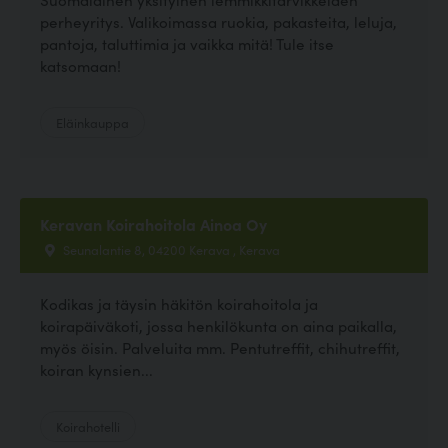
perheyritys. Valikoimassa ruokia, pakasteita, leluja,
pantoja, taluttimia ja vaikka mitä! Tule itse
katsomaan!
Eläinkauppa
Keravan Koirahoitola Ainoa Oy
Seunalantie 8, 04200 Kerava , Kerava
Kodikas ja täysin häkitön koirahoitola ja
koirapäiväkoti, jossa henkilökunta on aina paikalla,
myös öisin. Palveluita mm. Pentutreffit, chihutreffit,
koiran kynsien...
Koirahotelli