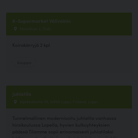
K-Supermarket Välivainio
Revonkuja 2, Oulu
Koirakärryjä 2 kpl
Kauppa
Juhlatila
Vojakkalantie 35, 12950 Loppi, Finland, Loppi
Tunnelmallinen modernisoitu juhlatila vanhassa
hirsikoulussa Lopella, hyvien kulkuyhteyksien
päässä Tilamme sopii erinomaisesti juhlatilaksi