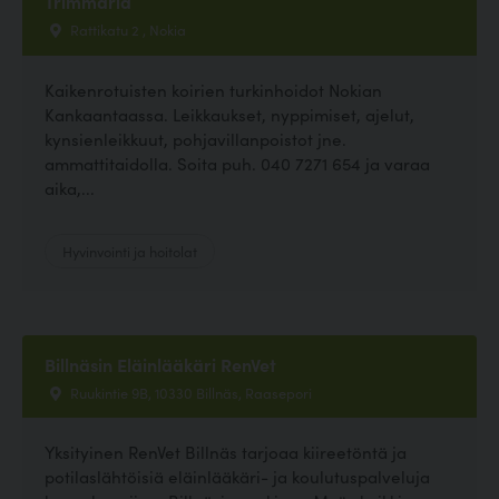
Trimmaria
Rattikatu 2 , Nokia
Kaikenrotuisten koirien turkinhoidot Nokian
Kankaantaassa. Leikkaukset, nyppimiset, ajelut,
kynsienleikkuut, pohjavillanpoistot jne.
ammattitaidolla. Soita puh. 040 7271 654 ja varaa
aika,...
Hyvinvointi ja hoitolat
Billnäsin Eläinlääkäri RenVet
Ruukintie 9B, 10330 Billnäs, Raasepori
Yksityinen RenVet Billnäs tarjoaa kiireetöntä ja
potilaslähtöisiä eläinlääkäri- ja koulutuspalveluja