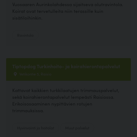
Vuosaaren Aurinkolahdessa sijaitseva olutravintola.
Koirat ovat tervetulleita niin terassille kuin
sisätiloihinkin.
Ravintola
Tiptopdog Turkinhoito- ja koirahierontapalvelut
Vetikontie 5, Raisio
Kattavat kaikkien turkkilaatujen trimmauspalvelut,
sekä koirahierontapalvelut lempeästi Raisiossa.
Erikoisosaaminen nypittävien rotujen
trimmauksissa.
Hyvinvointi ja hoitolat
Muut palvelut