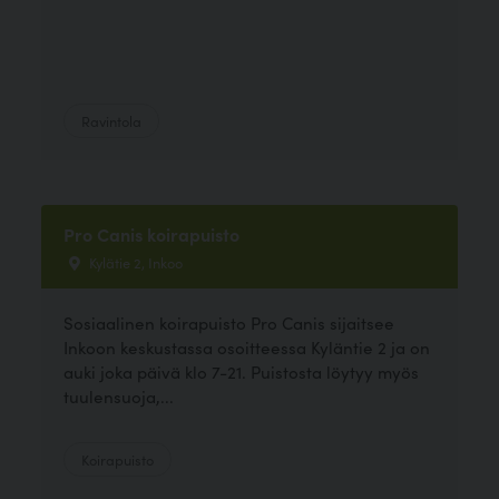
Ravintola
Pro Canis koirapuisto
Kylätie 2, Inkoo
Sosiaalinen koirapuisto Pro Canis sijaitsee
Inkoon keskustassa osoitteessa Kyläntie 2 ja on
auki joka päivä klo 7-21. Puistosta löytyy myös
tuulensuoja,...
Koirapuisto