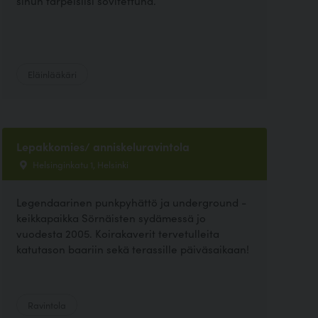
sinun tarpeisiisi sovitettuna.
Eläinlääkäri
Lepakkomies/ anniskeluravintola
Helsinginkatu 1, Helsinki
Legendaarinen punkpyhättö ja underground -
keikkapaikka Sörnäisten sydämessä jo
vuodesta 2005. Koirakaverit tervetulleita
katutason baariin sekä terassille päiväsaikaan!
Ravintola