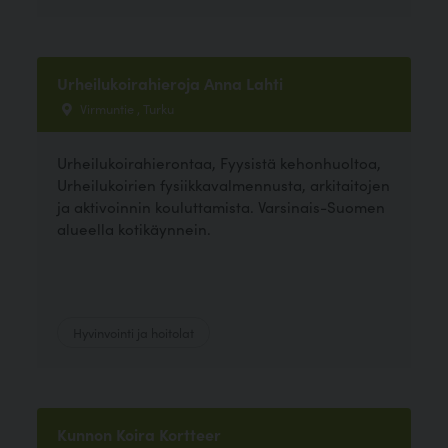
Urheilukoirahieroja Anna Lahti
Virmuntie , Turku
Urheilukoirahierontaa, Fyysistä kehonhuoltoa,
Urheilukoirien fysiikkavalmennusta, arkitaitojen
ja aktivoinnin kouluttamista. Varsinais-Suomen
alueella kotikäynnein.
Hyvinvointi ja hoitolat
Kunnon Koira Kortteer