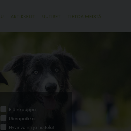
LU
ARTIKKELIT
UUTISET
TIETOA MEISTÄ
Eläinkauppa
Uimapaikka
Hyvinvointi ja hoitolat