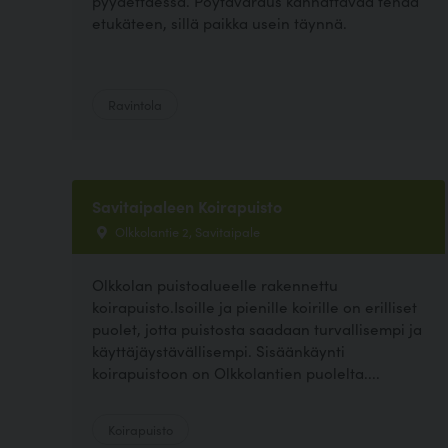
pyydettäessä. Pöytävaraus kannattavaa tehdä
etukäteen, sillä paikka usein täynnä.
Ravintola
Savitaipaleen Koirapuisto
Olkkolantie 2, Savitaipale
Olkkolan puistoalueelle rakennettu
koirapuisto.Isoille ja pienille koirille on erilliset
puolet, jotta puistosta saadaan turvallisempi ja
käyttäjäystävällisempi. Sisäänkäynti
koirapuistoon on Olkkolantien puolelta....
Koirapuisto