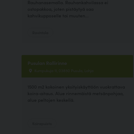
Rauhanasemalla. Rauhankahvilassa ei
ostopakkoa, joten pistäytyä saa
kahvikupposelle tai muuten...
Ravintola
Pusulan Rallirinne
Kumpukuja 11, 03850 Pusula, Lohja
1500 m2 kokoinen yksityiskäyttöön vuokrattava
koira-aitaus. Alue rinnemäistä metsänpohjaa,
alue peltojen keskellä.
Koirapuisto