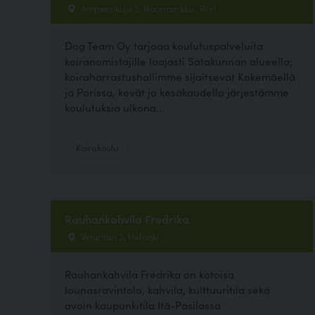
Ampeerikuja 3, Noormarkku , Pori
Dog Team Oy tarjoaa koulutuspalveluita
koiranomistajille laajasti Satakunnan alueella;
koiraharrastushallimme sijaitsevat Kokemäellä
ja Porissa, kevät ja kesäkaudella järjestämme
koulutuksia ulkona...
Koirakoulu
Rauhankahvila Fredrika
Veturitori 3, Helsinki
Rauhankahvila Fredrika on kotoisa
lounasravintola, kahvila, kulttuuritila sekä
avoin kaupunkitila Itä-Pasilassa