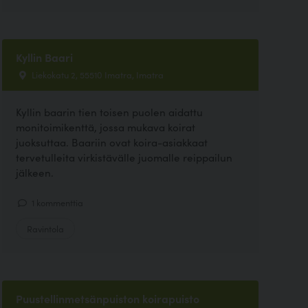
Kyllin Baari
Liekokatu 2, 55510 Imatra, Imatra
Kyllin baarin tien toisen puolen aidattu
monitoimikenttä, jossa mukava koirat
juoksuttaa. Baariin ovat koira-asiakkaat
tervetulleita virkistävälle juomalle reippailun
jälkeen.
1 kommenttia
Ravintola
Puustellinmetsänpuiston koirapuisto