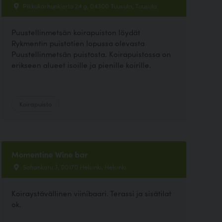
Pikkukarhunkierto 24 g, 04300 Tuusula, Tuusula
Puustellinmetsän koirapuiston löydät
Rykmentin puistotien lopussa olevasta
Puustellinmetsän puistosta. Koirapuistossa on
erikseen alueet isoille ja pienille koirille.
Koirapuisto
Momentine Wine bar
Sofiankatu 3, 00170 Helsinki, Helsinki
Koiraystävällinen viinibaari. Terassi ja sisätilat
ok.