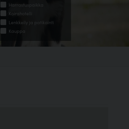
Harrastuspaikka
Koirahotelli
Lenkkeily ja patikointi
Kauppa