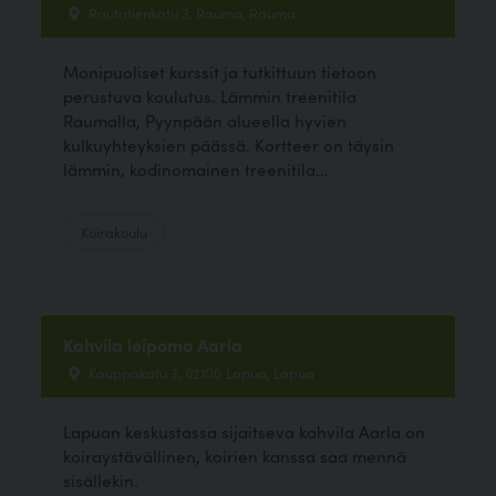
Rautatienkatu 3, Rauma, Rauma
Monipuoliset kurssit ja tutkittuun tietoon
perustuva koulutus. Lämmin treenitila
Raumalla, Pyynpään alueella hyvien
kulkuyhteyksien päässä. Kortteer on täysin
lämmin, kodinomainen treenitila...
Koirakoulu
Kahvila leipomo Aarla
Kauppakatu 3, 62100 Lapua, Lapua
Lapuan keskustassa sijaitseva kahvila Aarla on
koiraystävällinen, koirien kanssa saa mennä
sisällekin.