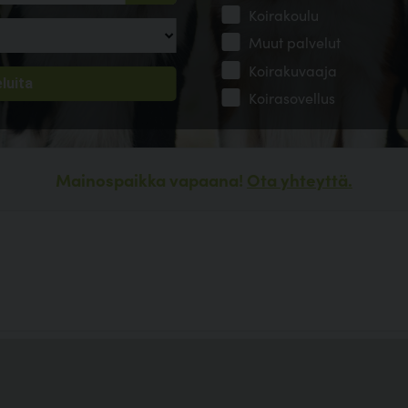
Koirakoulu
Muut palvelut
Koirakuvaaja
Koirasovellus
Mainospaikka vapaana!
Ota yhteyttä.