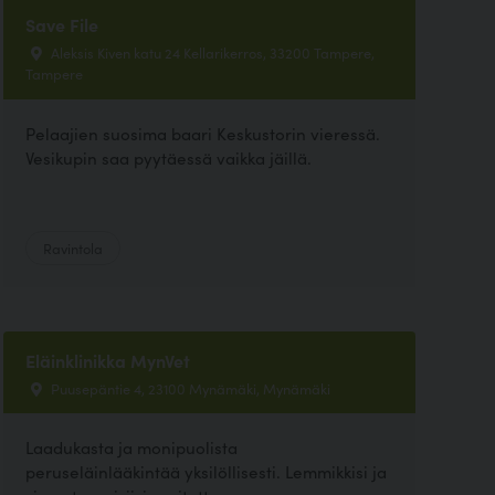
Save File
Aleksis Kiven katu 24 Kellarikerros, 33200 Tampere,
Tampere
Pelaajien suosima baari Keskustorin vieressä.
Vesikupin saa pyytäessä vaikka jäillä.
Ravintola
Eläinklinikka MynVet
Puusepäntie 4, 23100 Mynämäki, Mynämäki
Laadukasta ja monipuolista
peruseläinlääkintää yksilöllisesti. Lemmikkisi ja