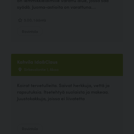
on lemmikkieläimille varattu alue, jossa saa
syödä. Juoma-astioita on varattuna....
5.00, 1 ääntä
Ravintola
Kahvila Ida&Claus
Sirkesalontie 1, Akaa
Koirat tervetulleita. Saivat herkkuja, vettä ja
rapsutuksia. Itsetehtyä suolaista ja makeaa.
Juustokakkuja, joissa ei liivatetta
Ravintola