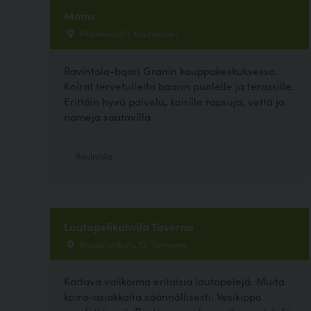
Moms
Promenadi 1, Kauniainen
Ravintola-bqari Granin kauppakeskuksessa.
Koirat tervetulleita baarin puolelle ja terassille.
Erittäin hyvä palvelu, koirille rapsuja, vettä ja
nameja saatavilla.
Ravintola
Lautapelikahvila Taverna
Rautatienkatu 10, Tampere
Kattava valikoima erilaisia lautapelejä. Muita
koira-asiakkaita säännöllisesti. Vesikippo