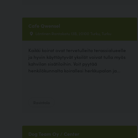
Cafe Qwensel
Läntinen Rantakatu 13B, 20100 Turku, Turku
Kaikki koirat ovat tervetulleita terassialueelle
ja hyvin käyttäytyvät yksilöt voivat tulla myös
kahvilan sisätiloihin. Voit pyytää
henkilökunnalta koirallesi herkkupalan ja...
Ravintola
Dog Team Oy / Center