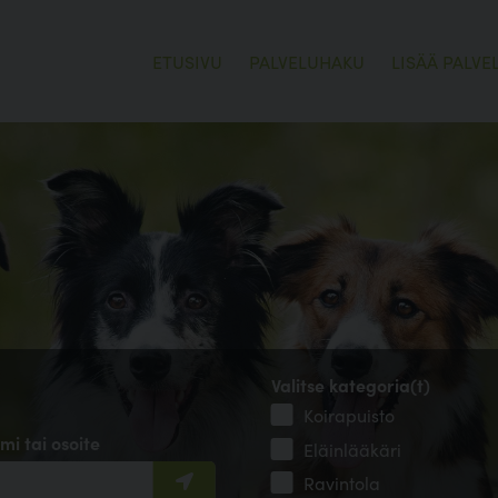
ETUSIVU
PALVELUHAKU
LISÄÄ PALVE
Valitse kategoria(t)
Koirapuisto
mi tai osoite
Eläinlääkäri
Ravintola