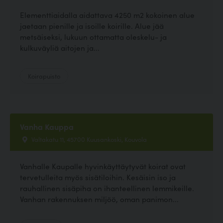
Elementtiaidalla aidattava 4250 m2 kokoinen alue
jaetaan pienille ja isoille koirille. Alue jää
metsäiseksi, lukuun ottamatta oleskelu- ja
kulkuväyliä aitojen ja...
Koirapuisto
Vanha Kauppa
Valtakatu 11, 45700 Kuusankoski, Kouvola
Vanhalle Kaupalle hyvinkäyttäytyvät koirat ovat
tervetulleita myös sisätiloihin. Kesäisin iso ja
rauhallinen sisäpiha on ihanteellinen lemmikeille.
Vanhan rakennuksen miljöö, oman panimon...