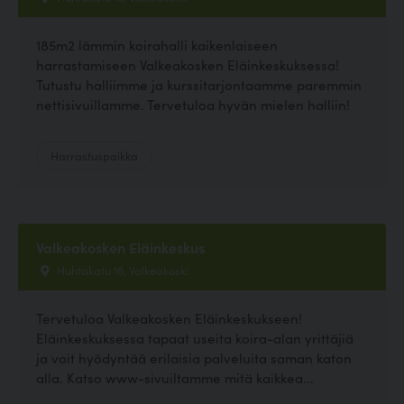
185m2 lämmin koirahalli kaikenlaiseen
harrastamiseen Valkeakosken Eläinkeskuksessa!
Tutustu halliimme ja kurssitarjontaamme paremmin
nettisivuillamme. Tervetuloa hyvän mielen halliin!
Harrastuspaikka
Valkeakosken Eläinkeskus
Huhtakatu 16, Valkeakoski
Tervetuloa Valkeakosken Eläinkeskukseen!
Eläinkeskuksessa tapaat useita koira-alan yrittäjiä
ja voit hyödyntää erilaisia palveluita saman katon
alla. Katso www-sivuiltamme mitä kaikkea...