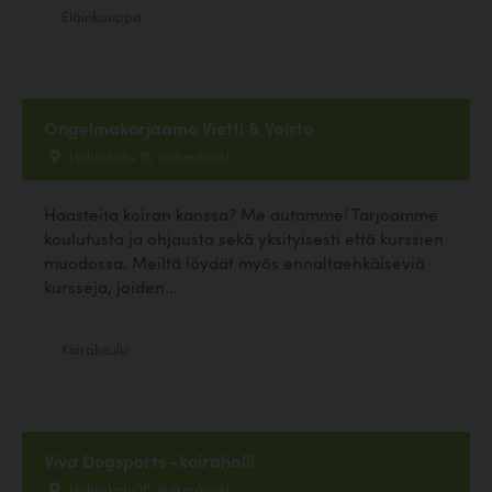
Eläinkauppa
Ongelmakorjaamo Vietti & Vaisto
Huhtakatu 16, Valkeakoski
Haasteita koiran kanssa? Me autamme! Tarjoamme
koulutusta ja ohjausta sekä yksityisesti että kurssien
muodossa. Meiltä löydät myös ennaltaehkäiseviä
kursseja, joiden...
Koirakoulu
Viva Dogsports -koirahalli
Huhtakatu 16, Valkeakoski