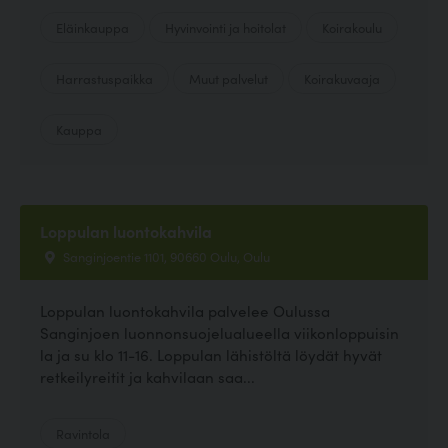
Eläinkauppa
Hyvinvointi ja hoitolat
Koirakoulu
Harrastuspaikka
Muut palvelut
Koirakuvaaja
Kauppa
Loppulan luontokahvila
Sanginjoentie 1101, 90660 Oulu, Oulu
Loppulan luontokahvila palvelee Oulussa
Sanginjoen luonnonsuojelualueella viikonloppuisin
la ja su klo 11-16. Loppulan lähistöltä löydät hyvät
retkeilyreitit ja kahvilaan saa...
Ravintola