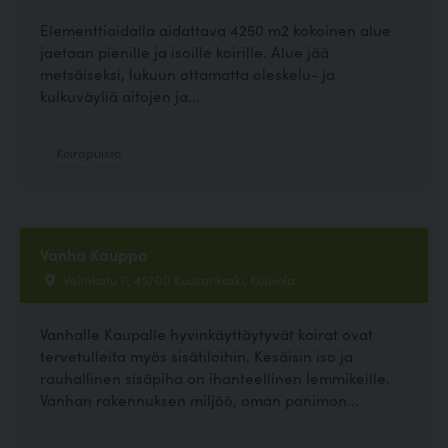
Elementtiaidalla aidattava 4250 m2 kokoinen alue
jaetaan pienille ja isoille koirille. Alue jää
metsäiseksi, lukuun ottamatta oleskelu- ja
kulkuväyliä aitojen ja...
Koirapuisto
Vanha Kauppa
Valtakatu 11, 45700 Kuusankoski, Kouvola
Vanhalle Kaupalle hyvinkäyttäytyvät koirat ovat
tervetulleita myös sisätiloihin. Kesäisin iso ja
rauhallinen sisäpiha on ihanteellinen lemmikeille.
Vanhan rakennuksen miljöö, oman panimon...