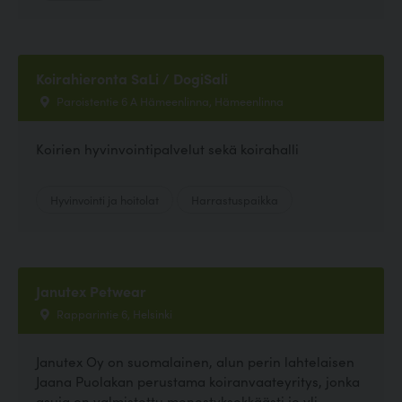
Koirahieronta SaLi / DogiSali
Paroistentie 6 A Hämeenlinna, Hämeenlinna
Koirien hyvinvointipalvelut sekä koirahalli
Hyvinvointi ja hoitolat
Harrastuspaikka
Janutex Petwear
Rapparintie 6, Helsinki
Janutex Oy on suomalainen, alun perin lahtelaisen
Jaana Puolakan perustama koiranvaateyritys, jonka
asuja on valmistettu menestyksekkäästi jo yli