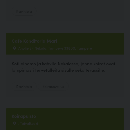
Ravintola
Cafe Konditoria Mari
Ahotie 34 Nekala, Tampere 33800, Tampere
Kotileipomo ja kahvila Nekalassa, jonne koirat ovat
lämpimästi tervetulleita sisälle sekä terassille.
Ravintola
Koirasovellus
Koirapuisto
, Taivalkoski