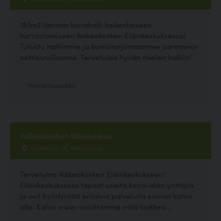
185m2 lämmin koirahalli kaikenlaiseen
harrastamiseen Valkeakosken Eläinkeskuksessa!
Tutustu halliimme ja kurssitarjontaamme paremmin
nettisivuillamme. Tervetuloa hyvän mielen halliin!
Harrastuspaikka
Valkeakosken Eläinkeskus
Huhtakatu 16, Valkeakoski
Tervetuloa Valkeakosken Eläinkeskukseen!
Eläinkeskuksessa tapaat useita koira-alan yrittäjiä
ja voit hyödyntää erilaisia palveluita saman katon
alla. Katso www-sivuiltamme mitä kaikkea...