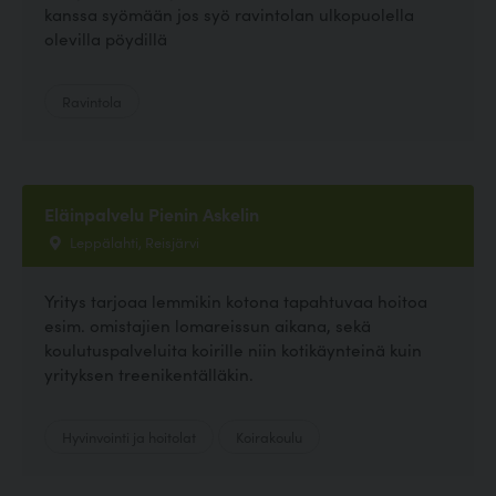
kanssa syömään jos syö ravintolan ulkopuolella
olevilla pöydillä
Ravintola
Eläinpalvelu Pienin Askelin
Leppälahti, Reisjärvi
Yritys tarjoaa lemmikin kotona tapahtuvaa hoitoa
esim. omistajien lomareissun aikana, sekä
koulutuspalveluita koirille niin kotikäynteinä kuin
yrityksen treenikentälläkin.
Hyvinvointi ja hoitolat
Koirakoulu