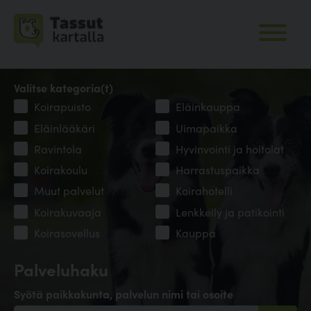
Valitse kategoria(t)
Koirapuisto
Eläinkauppa
Eläinlääkäri
Uimapaikka
Ravintola
Hyvinvointi ja hoitolat
Koirakoulu
Harrastuspaikka
Muut palvelut
Koirahotelli
Koirakuvaaja
Lenkkeily ja patikointi
Koirasovellus
Kauppa
Palveluhaku
Syötä paikkakunta, palvelun nimi tai osoite