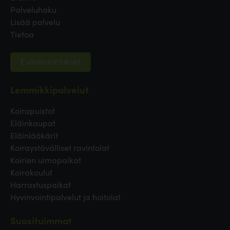
Palveluhaku
Lisää palvelu
Tietoa
Evästeasetukset
Lemmikkipalvelut
Koirapuistot
Eläinkaupat
Eläinlääkärit
Koiraystävälliset ravintolat
Koirien uimapaikat
Koirakoulut
Harrastuspaikat
Hyvinvointipalvelut ja hoitolat
Suosituimmat