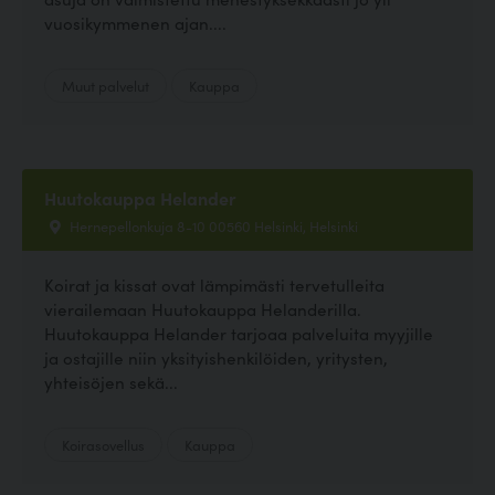
vuosikymmenen ajan....
Muut palvelut
Kauppa
Huutokauppa Helander
Hernepellonkuja 8-10 00560 Helsinki, Helsinki
Koirat ja kissat ovat lämpimästi tervetulleita
vierailemaan Huutokauppa Helanderilla.
Huutokauppa Helander tarjoaa palveluita myyjille
ja ostajille niin yksityishenkilöiden, yritysten,
yhteisöjen sekä...
Koirasovellus
Kauppa