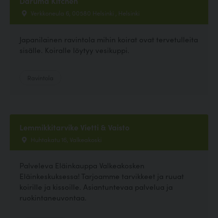
Daruma Kitchen
Verkkoneula 6, 00580 Helsinki , Helsinki
Japanilainen ravintola mihin koirat ovat tervetulleita
sisälle. Koiralle löytyy vesikuppi.
Ravintola
Lemmikkitarvike Vietti & Vaisto
Huhtakatu 16, Valkeakoski
Palveleva Eläinkauppa Valkeakosken
Eläinkeskuksessa! Tarjoamme tarvikkeet ja ruuat
koirille ja kissoille. Asiantuntevaa palvelua ja
ruokintaneuvontaa.