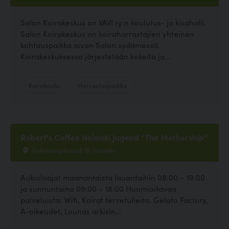
Salon Koirakeskus on VAVI ry:n koulutus- ja kisahalli.
Salon Koirakeskus on koiraharrastajien yhteinen
kohtauspaikka aivan Salon sydämessä.
Koirakeskuksessa järjestetään kokeita ja...
Koirakoulu
Harrastuspaikka
Robert's Coffee Helsinki Jugend ”The Mothership”
Pohjoisesplanadi 19, Helsinki
Aukioloajat maanantaista lauantaihin 08:00 – 19:00
ja sunnuntaina 09:00 – 18:00 Huomioitavaa
palveluista: Wifi, Koirat tervetulleita, Gelato Factory,
A-oikeudet, Lounas arkisin...