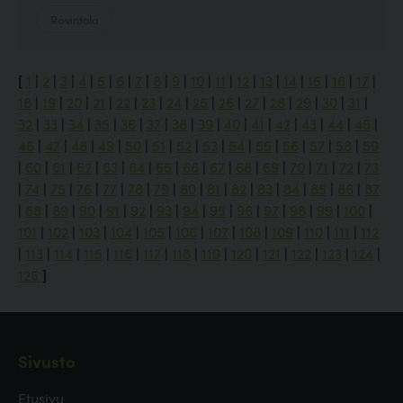
Ravintola
[
1
|
2
|
3
|
4
|
5
|
6
|
7
|
8
|
9
|
10
|
11
|
12
|
13
|
14
|
15
|
16
|
17
|
18
|
19
|
20
|
21
|
22
|
23
|
24
|
25
|
26
|
27
|
28
|
29
|
30
|
31
|
32
|
33
|
34
|
35
|
36
|
37
|
38
|
39
|
40
|
41
|
42
|
43
|
44
|
45
|
46
|
47
|
48
|
49
|
50
|
51
|
52
|
53
|
54
|
55
|
56
|
57
|
58
|
59
|
60
|
61
|
62
|
63
|
64
|
65
|
66
|
67
|
68
|
69
|
70
|
71
|
72
|
73
|
74
|
75
|
76
|
77
|
78
|
79
|
80
|
81
|
82
|
83
|
84
|
85
|
86
|
87
|
88
|
89
|
90
|
91
|
92
|
93
|
94
|
95
|
96
|
97
|
98
|
99
|
100
|
101
|
102
|
103
|
104
|
105
|
106
|
107
|
108
|
109
|
110
|
111
|
112
|
113
|
114
|
115
|
116
|
117
|
118
|
119
|
120
|
121
|
122
|
123
|
124
|
125
]
Sivusto
Etusivu