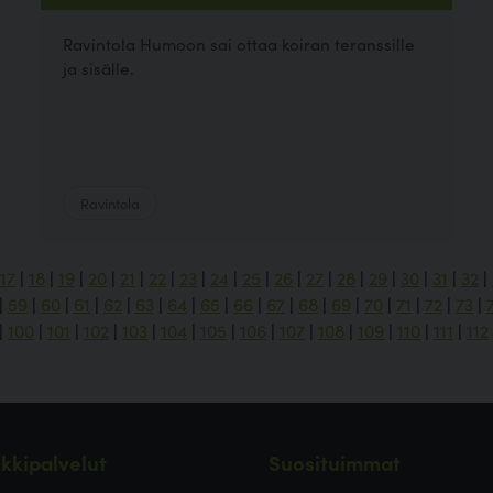
Ravintola Humoon sai ottaa koiran teranssille
ja sisälle.
Ravintola
17
|
18
|
19
|
20
|
21
|
22
|
23
|
24
|
25
|
26
|
27
|
28
|
29
|
30
|
31
|
32
|
|
59
|
60
|
61
|
62
|
63
|
64
|
65
|
66
|
67
|
68
|
69
|
70
|
71
|
72
|
73
|
|
100
|
101
|
102
|
103
|
104
|
105
|
106
|
107
|
108
|
109
|
110
|
111
|
112
kkipalvelut
Suosituimmat