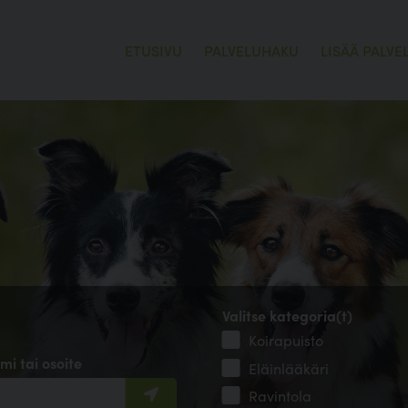
ETUSIVU
PALVELUHAKU
LISÄÄ PALVE
Valitse kategoria(t)
Koirapuisto
mi tai osoite
Eläinlääkäri
Ravintola