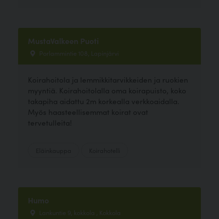
MustaValkeen Puoti
Porlammintie 108, Lapinjärvi
Koirahoitola ja lemmikkitarvikkeiden ja ruokien
myyntiä. Koirahoitolalla oma koirapuisto, koko
takapiha aidattu 2m korkealla verkkoaidalla.
Myös haasteellisemmat koirat ovat
tervetulleita!
Eläinkauppa
Koirahotelli
Humo
Lankuntie 9, kokkola , Kokkola