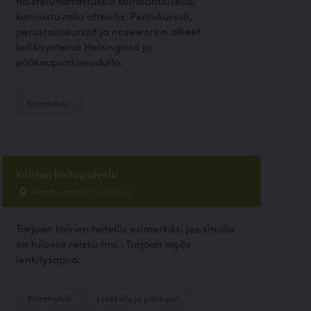
haisteluharrastuksia koiralähtöisellä,
kannustavalla otteella. Pentukurssit,
perustaitokurssit ja noseworkin alkeet
kotikäynteinä Helsingissä ja
pääkaupunkiseudulla.
Koirakoulu
Koirien hoitopalvelu
Maahisentaival 1, Mikkeli
Tarjoan koirien hotellis esimerkiksi jos sinulla
on tulossa reissu tms.. Tarjoan myös
lenkitysapua.
Koirahotelli
Lenkkeily ja patikointi