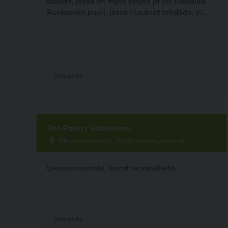
aulaan, jossa on myös pöytiä ja voi ruokailla.
Ruokasalin puoli, jossa tilaukset tehdään, ei...
Ravintola
The Pantry Hakaniemi
Siltasaarenkatu 10, 00530 Helsinki, Helsinki
Lounasravintola, koirat tervetulleita.
Ravintola