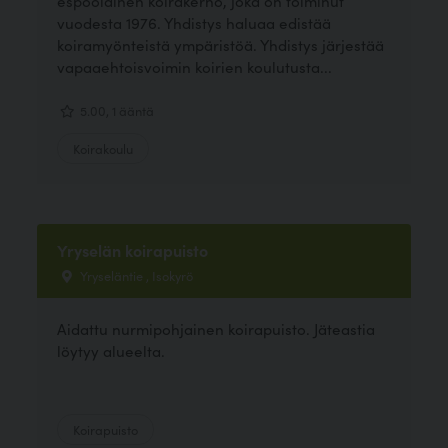
espoolainen koirakerho, joka on toiminut
vuodesta 1976. Yhdistys haluaa edistää
koiramyönteistä ympäristöä. Yhdistys järjestää
vapaaehtoisvoimin koirien koulutusta...
5.00, 1 ääntä
Koirakoulu
Yryselän koirapuisto
Yryseläntie , Isokyrö
Aidattu nurmipohjainen koirapuisto. Jäteastia
löytyy alueelta.
Koirapuisto