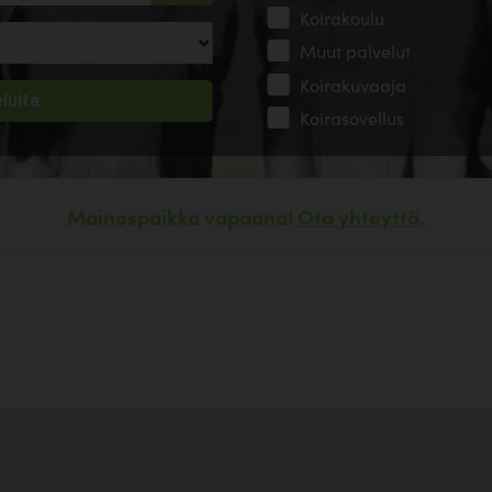
Koirakoulu
Muut palvelut
Koirakuvaaja
Koirasovellus
Mainospaikka vapaana!
Ota yhteyttä.