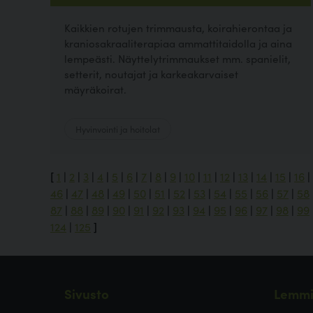
Kaikkien rotujen trimmausta, koirahierontaa ja
kraniosakraaliterapiaa ammattitaidolla ja aina
lempeästi. Näyttelytrimmaukset mm. spanielit,
setterit, noutajat ja karkeakarvaiset
mäyräkoirat.
Hyvinvointi ja hoitolat
[
1
|
2
|
3
|
4
|
5
|
6
|
7
|
8
|
9
|
10
|
11
|
12
|
13
|
14
|
15
|
16
|
46
|
47
|
48
|
49
|
50
|
51
|
52
|
53
|
54
|
55
|
56
|
57
|
58
87
|
88
|
89
|
90
|
91
|
92
|
93
|
94
|
95
|
96
|
97
|
98
|
99
124
|
125
]
Sivusto
Lemmi