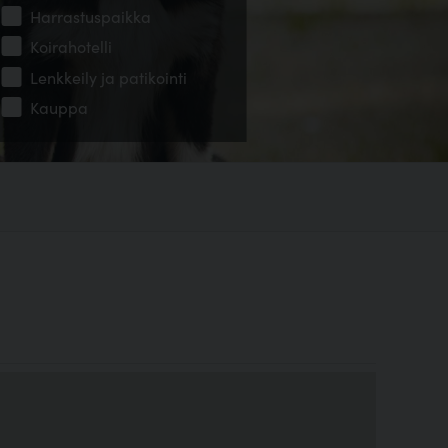
Harrastuspaikka
Koirahotelli
Lenkkeily ja patikointi
Kauppa