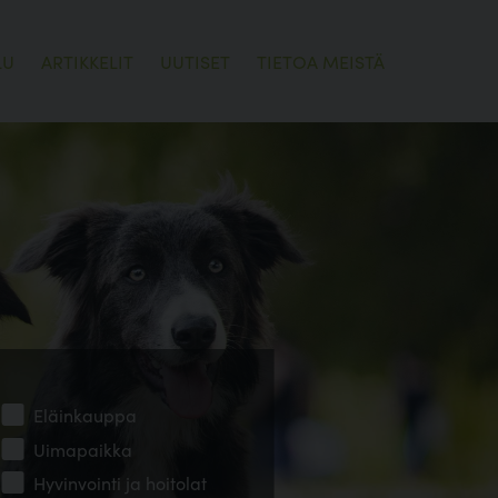
LU
ARTIKKELIT
UUTISET
TIETOA MEISTÄ
Eläinkauppa
Uimapaikka
Hyvinvointi ja hoitolat