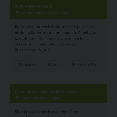
With Paws -areena
Joensuunkatu 9, 24100 Salo, Salo
Koiran koulutusta koiralähtöisesti ja koirien
ehdoilla Salon keskustan liepeillä. Kilpailuja,
koulutuksia, tilan vuokrausta ja iloista
oleskelua kävelymatkan päässä, niin
bussiasemalta, kun...
Koirapuisto
Koirakoulu
Harrastuspaikka
Kivenlahden koirakerho Kiveko ry
Marinsatamantie 1, Espoo
Kivenlahden koirakerho KIVEKO on