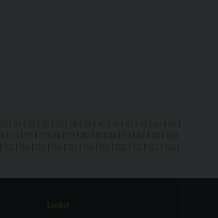
33
|
34
|
35
|
36
|
37
|
38
|
39
|
40
|
41
|
42
|
43
|
44
|
45
|
74
|
75
|
76
|
77
|
78
|
79
|
80
|
81
|
82
|
83
|
84
|
85
|
86
|
|
113
|
114
|
115
|
116
|
117
|
118
|
119
|
120
|
121
|
122
|
123
|
Linkit