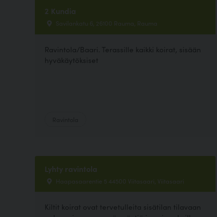
2 Kundia
Savilankatu 6, 26100 Rauma, Rauma
Ravintola/Baari. Terassille kaikki koirat, sisään
hyväkäytöksiset
Ravintola
Lyhty ravintola
Haapasaarentie 5 44500 Viitasaari, Viitasaari
Kiltit koirat ovat tervetulleita sisätilan tilavaan