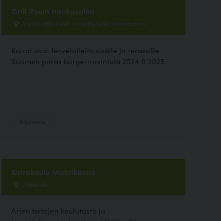
Grill Room Hankasalmi
YSITIE 362 41490 NIEMISJÄRVI, Hankasalmi
Koirat ovat tervetulleita sisälle ja terassille .
Suomen paras burgeriravintola 2024 & 2025
Ravintola
Koirakoulu Mahtikuono
, Helsinki
Arjen taitojen koulutusta ja