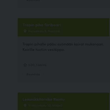
Trapin piha föribaari
Nunnakatu 8, Naantali
Trapin pihalle pääsi syömään koirat mukanaan.
Koirille tuotiin vesikippo.
5.00, 1 ääntä
Ravintola
Lemmikkitarvike Riemu
Yrittäjänkatu 30, Mikkeli