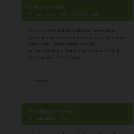
Ravintola Ambra
Meripihkatie 1 Helsinki 00710, Helsinki
Tervetuloa Ravintola Ambraan, rentoon ja
lämminhenkiseen ravintolaan, jossa Välimeren
maut, napolilainen pizzauuni ja
koiraystävällinen ilmapiiri kohtaavat! Meillä
koko perhe viihtyy, myös...
Ravintola
Strindberg by the sea
Mellstenintie 12, Espoo