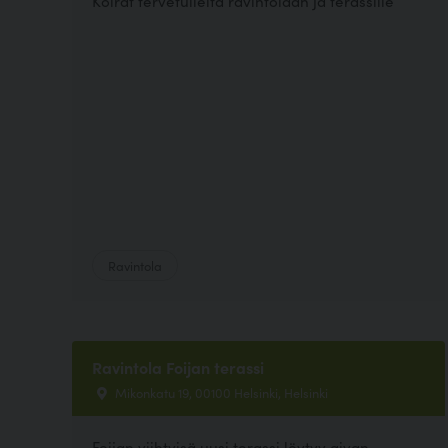
Koirat tervetulleita ravintolaan ja terassille
Ravintola
Ravintola Foijan terassi
Mikonkatu 19, 00100 Helsinki, Helsinki
Foijan viihtyisä uusi terassi löytyy aivan