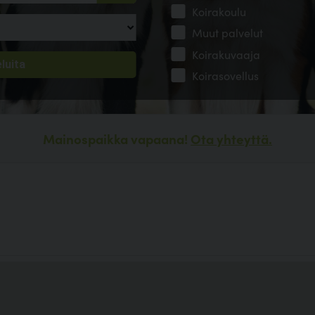
Koirakoulu
Muut palvelut
Koirakuvaaja
Koirasovellus
Mainospaikka vapaana!
Ota yhteyttä.