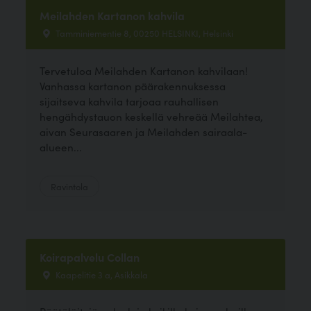
Meilahden Kartanon kahvila
Tamminiementie 8, 00250 HELSINKI, Helsinki
Tervetuloa Meilahden Kartanon kahvilaan!
Vanhassa kartanon päärakennuksessa
sijaitseva kahvila tarjoaa rauhallisen
hengähdystauon keskellä vehreää Meilahtea,
aivan Seurasaaren ja Meilahden sairaala-
alueen...
Ravintola
Koirapalvelu Collan
Kaapelitie 3 a, Asikkala