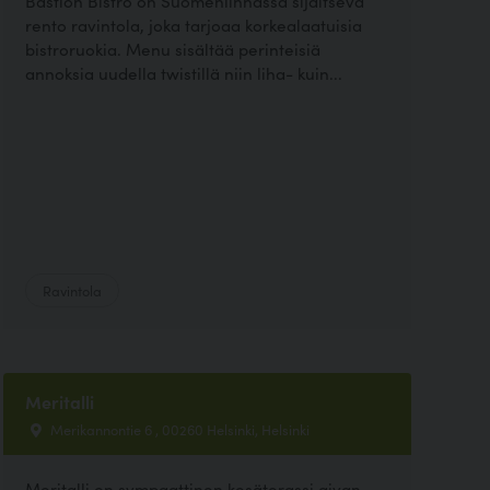
Bastion Bistro on Suomenlinnassa sijaitseva
rento ravintola, joka tarjoaa korkealaatuisia
bistroruokia. Menu sisältää perinteisiä
annoksia uudella twistillä niin liha- kuin...
Ravintola
Meritalli
Merikannontie 6 , 00260 Helsinki, Helsinki
Meritalli on sympaattinen kesäterassi aivan