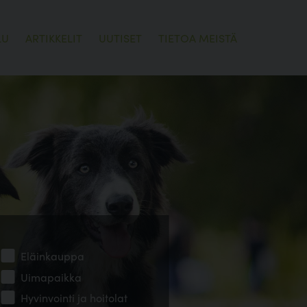
LU
ARTIKKELIT
UUTISET
TIETOA MEISTÄ
Eläinkauppa
Uimapaikka
Hyvinvointi ja hoitolat