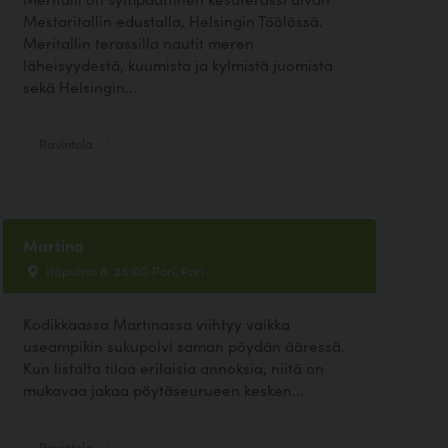
Mestaritallin edustalla, Helsingin Töölössä.
Meritallin terassilla nautit meren
läheisyydestä, kuumista ja kylmistä juomista
sekä Helsingin...
Ravintola
Martina
Itäpuisto 8, 28100 Pori, Pori
Kodikkaassa Martinassa viihtyy vaikka
useampikin sukupolvi saman pöydän ääressä.
Kun listalta tilaa erilaisia annoksia, niitä on
mukavaa jakaa pöytäseurueen kesken...
Ravintola