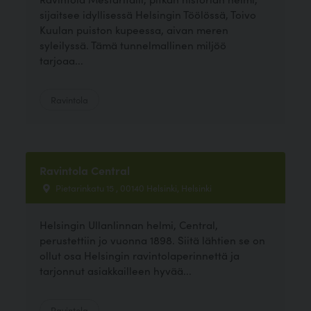
sijaitsee idyllisessä Helsingin Töölössä, Toivo
Kuulan puiston kupeessa, aivan meren
syleilyssä. Tämä tunnelmallinen miljöö
tarjoaa...
Ravintola
Ravintola Central
Pietarinkatu 15 , 00140 Helsinki, Helsinki
Helsingin Ullanlinnan helmi, Central,
perustettiin jo vuonna 1898. Siitä lähtien se on
ollut osa Helsingin ravintolaperinnettä ja
tarjonnut asiakkailleen hyvää...
Ravintola