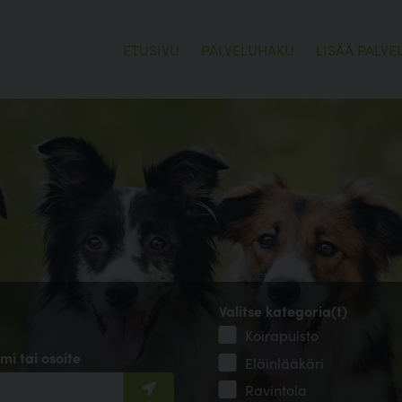
ETUSIVU
PALVELUHAKU
LISÄÄ PALVE
Valitse kategoria(t)
Koirapuisto
mi tai osoite
Eläinlääkäri
Ravintola