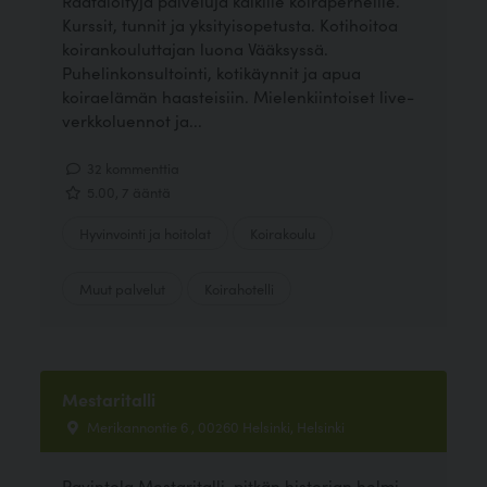
Räätälöityjä palveluja kaikille koiraperheille.
Kurssit, tunnit ja yksityisopetusta. Kotihoitoa
koirankouluttajan luona Vääksyssä.
Puhelinkonsultointi, kotikäynnit ja apua
koiraelämän haasteisiin. Mielenkiintoiset live-
verkkoluennot ja...
32 kommenttia
5.00, 7 ääntä
Hyvinvointi ja hoitolat
Koirakoulu
Muut palvelut
Koirahotelli
Mestaritalli
Merikannontie 6 , 00260 Helsinki, Helsinki
Ravintola Mestaritalli, pitkän historian helmi,