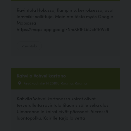
Ravintola Hokussa, Kampin 5. kerroksessa, ovat
lemmikit sallittuja. Maininta tästä myös Google
Maps:ssa
https://maps.app.goo.gl/NniXE1hLbDcRfRWc9
Ravintola
Kahvila Vohvelikartano
Kesäkodintie 14 26100 Rauma, Rauma
Kahvila Vohvelikartanossa koirat olivat
tervetulleita ravintola tilaan sisälle sekä ulos.
Uimarannalle koirat eivät päässeet. Vieressä
luontopolku. Koirille tarjolla vettä