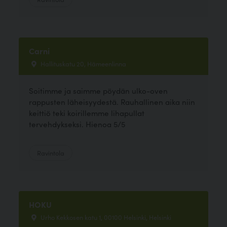
Carni
Hallituskatu 20, Hämeenlinna
Soitimme ja saimme pöydän ulko-oven
rappusten läheisyydestä. Rauhallinen aika niin
keittiö teki koirillemme lihapullat
tervehdykseksi. Hienoa 5/5
Ravintola
HOKU
Urho Kekkosen katu 1, 00100 Helsinki, Helsinki