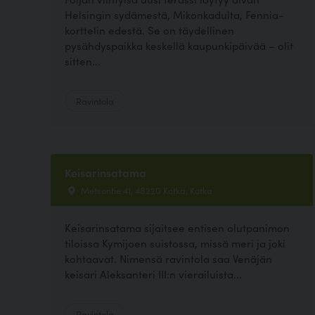
Helsingin sydämestä, Mikonkadulta, Fennia-
korttelin edestä. Se on täydellinen
pysähdyspaikka keskellä kaupunkipäivää – olit
sitten...
Ravintola
Keisarinsatama
Metsontie 41, 48220 Kotka, Kotka
Keisarinsatama sijaitsee entisen olutpanimon
tiloissa Kymijoen suistossa, missä meri ja joki
kohtaavat. Nimensä ravintola saa Venäjän
keisari Aleksanteri III:n vierailuista...
Ravintola