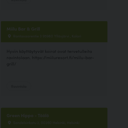
Miilu Bar & Grill
Rantasaarentie 3 95980 Ylläsjärvi , Kolari
Hyvin käyttäytyvät koirat ovat tervetulleita
ravintolaan. https://miiluresort.fi/miilu-bar-
grill/
Ravintola
Green Hippo - Töölö
Sandelsinkatu 2, 00260 Helsinki, Helsinki