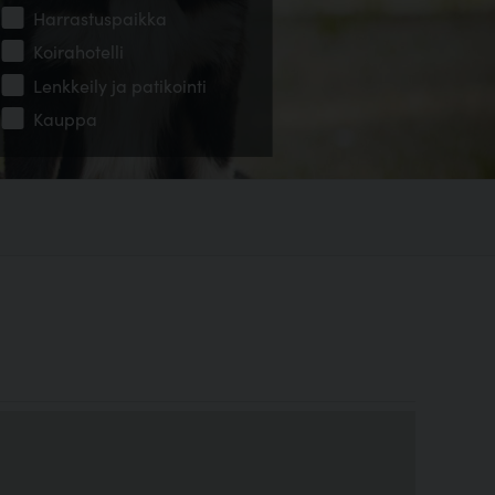
Harrastuspaikka
Koirahotelli
Lenkkeily ja patikointi
Kauppa