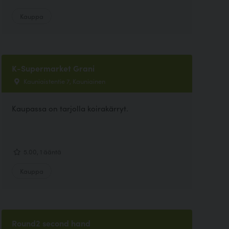
Kauppa
K-Supermarket Grani
Kauniaistentie 7, Kauniainen
Kaupassa on tarjolla koirakärryt.
5.00, 1 ääntä
Kauppa
Round2 second hand