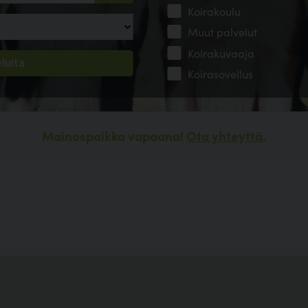
Koirakoulu
Muut palvelut
Koirakuvaaja
Koirasovellus
Mainospaikka vapaana!
Ota yhteyttä.