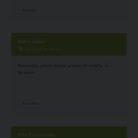
Kauppa
Bistro Liekki
Talvikkitie 30, Vantaa
Ravintola, johon koirat pääsevät sisälle. Ei
terassia.
Ravintola
Villa Promenade