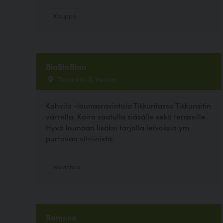
Kauppa
BlaBlaBlaa
Tikkuraitti 13, Vantaa
Kahvila -lounasravintola Tikkurilassa Tikkuraitin
varrella. Koira saatulla siäsälle sekä terassille.
Hyvä lounaan lisäksi tarjolla leivoksia ym
purtavaa vitriinistä.
Ravintola
Ramona