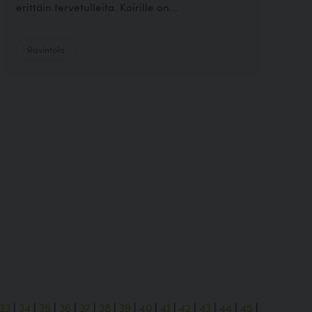
erittäin tervetulleita. Koirille on...
Ravintola
33
|
34
|
35
|
36
|
37
|
38
|
39
|
40
|
41
|
42
|
43
|
44
|
45
|