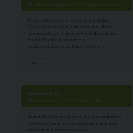
Tehdaskartanonkatu 36, 33400 tampere, Tampere
Aitoja meksikolaisia tacoja ja burritoja.
Mezcatel drinkkejä ja pienpanimo-olutta
hanassa. Aitoja makuja ja herkullista street
foodia kauniissa urbaanissa
tehdasympäristössä. Koirat erittäin...
Ravintola
Ravintola Rioni
Kasarmikatu 25, 01300 Helsinki, Helsinki
Ravintola Rioni on autenttinen georgialainen
ravintola, jonne hyväkäytöksiset pienehköt
koirat ovat aina tervetulleita!