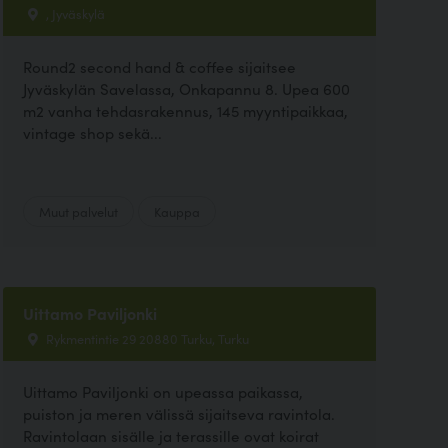
, Jyväskylä
Round2 second hand & coffee sijaitsee
Jyväskylän Savelassa, Onkapannu 8. Upea 600
m2 vanha tehdasrakennus, 145 myyntipaikkaa,
vintage shop sekä...
Muut palvelut
Kauppa
Uittamo Paviljonki
Rykmentintie 29 20880 Turku, Turku
Uittamo Paviljonki on upeassa paikassa,
puiston ja meren välissä sijaitseva ravintola.
Ravintolaan sisälle ja terassille ovat koirat