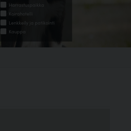
Harrastuspaikka
Koirahotelli
Lenkkeily ja patikointi
Kauppa