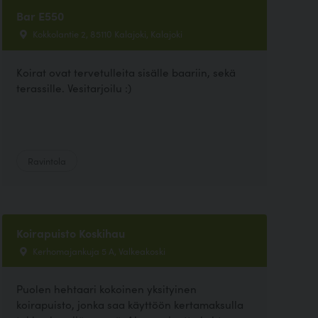
Bar E550
Kokkolantie 2, 85110 Kalajoki, Kalajoki
Koirat ovat tervetulleita sisälle baariin, sekä
terassille. Vesitarjoilu :)
Ravintola
Koirapuisto Koskihau
Kerhomajankuja 5 A, Valkeakoski
Puolen hehtaari kokoinen yksityinen
koirapuisto, jonka saa käyttöön kertamaksulla