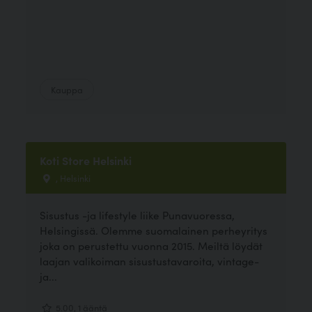
Kauppa
Koti Store Helsinki
, Helsinki
Sisustus -ja lifestyle liike Punavuoressa,
Helsingissä. Olemme suomalainen perheyritys
joka on perustettu vuonna 2015. Meiltä löydät
laajan valikoiman sisustustavaroita, vintage-
ja...
5.00, 1 ääntä