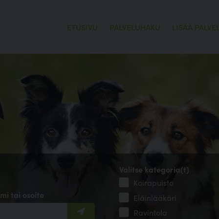
ETUSIVU
PALVELUHAKU
LISÄÄ PALVE
Valitse kategoria(t)
Koirapuisto
mi tai osoite
Eläinlääkäri
Ravintola