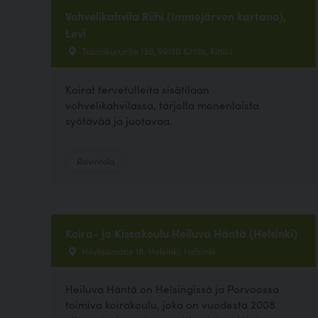
Vohvelikahvila Riihi (Immejärven kartano),
Levi
Tuomikuruntie 136, 99130 Kittilä, Kittilä
Koirat tervetulleita sisätilaan
vohvelikahvilassa, tarjolla monenlaista
syötävää ja juotavaa.
Ravintola
Koira- ja Kissakoulu Heiluva Häntä (Helsinki)
Höyläämötie 18, Helsinki, Helsinki
Heiluva Häntä on Helsingissä ja Porvoossa
toimiva koirakoulu, joka on vuodesta 2008