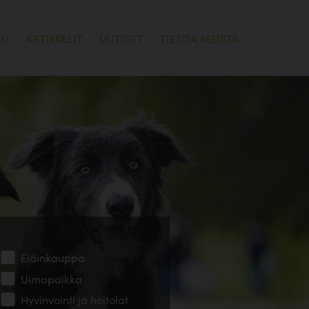
LU
ARTIKKELIT
UUTISET
TIETOA MEISTÄ
Eläinkauppa
Uimapaikka
Hyvinvointi ja hoitolat