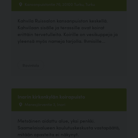
Kansanpuistontie 76, 20100 Turku, Turku
Kahvila Ruissalon kansanpuiston keskellä.
Kahvilaan sisälle ja terassille ovat koirat
erittäin tervetulleita. Koirille on vesikuppeja ja
yleensä myös nameja tarjolla. Ihmisille...
Ravintola
Inarin kirkonkylän koirapuisto
Menesjärventie 3, Inari
Metsäinen aidattu alue, yksi penkki.
Saamelaisalueen koulutuskeskusta vastapäätä,
mitään opasteita ei näkynyt.