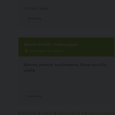
5.00, 1 ääntä
Ravintola
Kälviän kaffeli / Pekan pizza
Kälviänkatu 16, Kokkola
Kahvila, pitseria, huoltoasema. Koira saa tulla
sisälle.
Ravintola
[
1
|
2
|
3
|
4
|
5
|
6
|
7
|
8
|
9
|
10
|
11
|
12
|
13
|
14
|
15
|
16
|