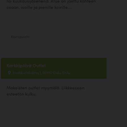
tai kuukausijäsenenä. Alue on jaettu kahteen
osaan, isoille ja pienille koirille....
Koirapuisto
Karkkipäivä Outlet
kaakkurinkulma 1, 90410 Oulu, Oulu
Makeisten outlet myymälä. Liikkeeseen
esteetön kulku.