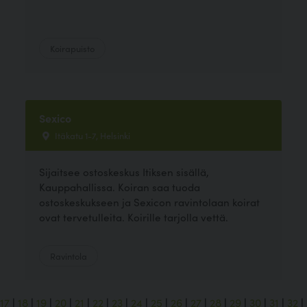
Koirapuisto
Sexico
Itäkatu 1-7, Helsinki
Sijaitsee ostoskeskus Itiksen sisällä,
Kauppahallissa. Koiran saa tuoda
ostoskeskukseen ja Sexicon ravintolaan koirat
ovat tervetulleita. Koirille tarjolla vettä.
Ravintola
17
|
18
|
19
|
20
|
21
|
22
|
23
|
24
|
25
|
26
|
27
|
28
|
29
|
30
|
31
|
32
|