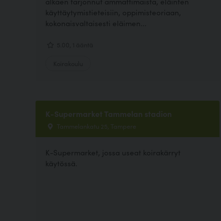
alkaen tarjonnut ammattimaista, eläinten
käyttäytymistieteisiin, oppimisteoriaan,
kokonaisvaltaisesti eläimen...
5.00, 1 ääntä
Koirakoulu
K-Supermarket Tammelan stadion
Tammelankatu 25, Tampere
K-Supermarket, jossa useat koirakärryt
käytössä.