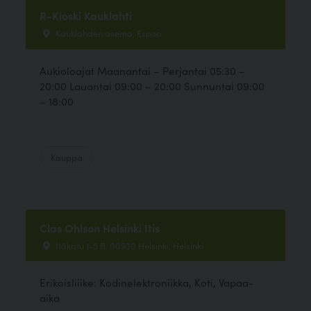
R-Kioski Kauklahti
Kauklahden asema, Espoo
Aukioloajat Maanantai – Perjantai 05:30 –
20:00 Lauantai 09:00 – 20:00 Sunnuntai 09:00
– 18:00
Kauppa
Clas Ohlson Helsinki Itis
Itäkatu 1-5 B, 00930 Helsinki, Helsinki
Erikoisliiike: Kodinelektroniikka, Koti, Vapaa-
aika