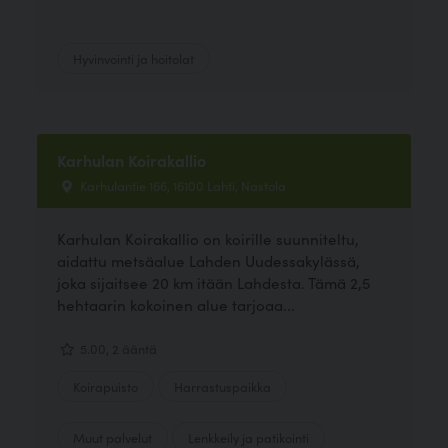
Hyvinvointi ja hoitolat
Karhulan Koirakallio
Karhulantie 166, 16100 Lahti, Nastola
Karhulan Koirakallio on koirille suunniteltu,
aidattu metsäalue Lahden Uudessakylässä,
joka sijaitsee 20 km itään Lahdesta. Tämä 2,5
hehtaarin kokoinen alue tarjoaa...
5.00, 2 ääntä
Koirapuisto
Harrastuspaikka
Muut palvelut
Lenkkeily ja patikointi