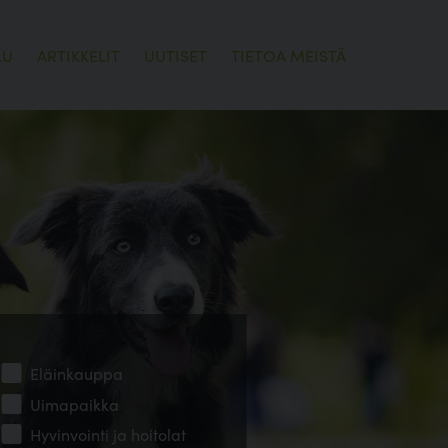
LU
ARTIKKELIT
UUTISET
TIETOA MEISTÄ
Eläinkauppa
Uimapaikka
Hyvinvointi ja hoitolat