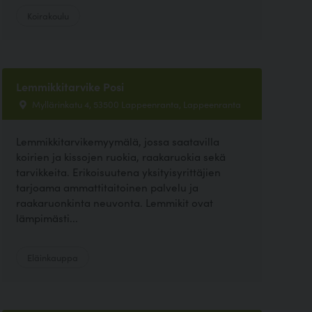
Koirakoulu
Lemmikkitarvike Posi
Myllärinkatu 4, 53500 Lappeenranta, Lappeenranta
Lemmikkitarvikemyymälä, jossa saatavilla
koirien ja kissojen ruokia, raakaruokia sekä
tarvikkeita. Erikoisuutena yksityisyrittäjien
tarjoama ammattitaitoinen palvelu ja
raakaruonkinta neuvonta. Lemmikit ovat
lämpimästi...
Eläinkauppa