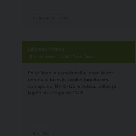
Hyvinvointi ja hoitolat
Leipomo Manna
Uittamontie 12, 20810 Turku, Turku
Paikallinen leipomokahvila, johon koirat
tervetulleita myös sisälle! Tarjolla mm.
aamupalaa (klo 10-12), leivoksia, pullaa ja
leipää. Auki ti-pe klo 10-18...
Ravintola