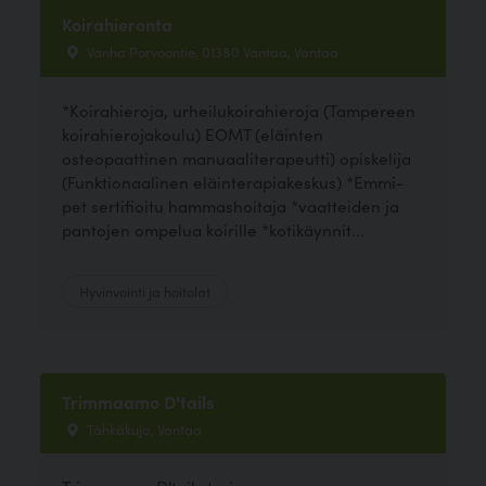
Koirahieronta
Vanha Porvoontie, 01380 Vantaa, Vantaa
*Koirahieroja, urheilukoirahieroja (Tampereen
koirahierojakoulu) EOMT (eläinten
osteopaattinen manuaaliterapeutti) opiskelija
(Funktionaalinen eläinterapiakeskus) *Emmi-
pet sertifioitu hammashoitaja *vaatteiden ja
pantojen ompelua koirille *kotikäynnit...
Hyvinvointi ja hoitolat
Trimmaamo D'tails
Tähkäkuja, Vantaa