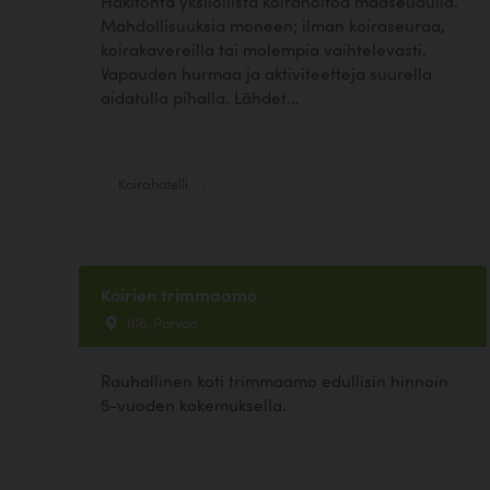
Häkitöntä yksilöllistä koirahoitoa maaseudulla.
Mahdollisuuksia moneen; ilman koiraseuraa,
koirakavereilla tai molempia vaihtelevasti.
Vapauden hurmaa ja aktiviteetteja suurella
aidatulla pihalla. Lähdet...
Koirahotelli
Koirien trimmaamo
1116, Porvoo
Rauhallinen koti trimmaamo edullisin hinnoin
5-vuoden kokemuksella.