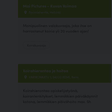
Mai Pictures - Kuvan Voimaa
Sysimiehentie, Helsinki
Monipuolinen valokuvaaja, joka itse on
harrastanut koiria yli 20 vuoden ajan!
Koirakuvaaja
Koirahierontaa ja hoitoa
VARIKONKATU 1, 94200 KEMI, Kemi
Koirahierontaa opiskelijatyönä,
koiranlenkitykset, lemmikkien päiväkäynnit
kotona, lemmikkien päivähoito max. 5h