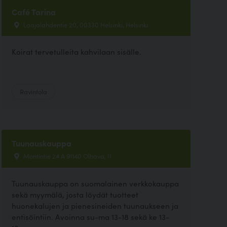
Café Tarina
Laajalahdentie 20, 00330 Helsinki, Helsinki
Koirat tervetulleita kahvilaan sisälle.
Ravintola
Tuunauskauppa
Montintie 24 A 91140 Olhava, Ii
Tuunauskauppa on suomalainen verkkokauppa
sekä myymälä, josta löydät tuotteet
huonekalujen ja pienesineiden tuunaukseen ja
entisöintiin. Avoinna su-ma 13-18 sekä ke 13-