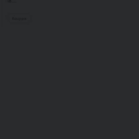
18....
Kauppa