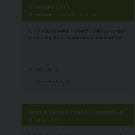
Trimmaamo D’tails
Tähkäkuja 5 c, 01370 Vantaa, Vantaa
Turkinhoitopalvelut ammattitaidolla ja koiraasi
kuunnellen. Erityisosaamisena spanielirodut.
5.00, 1 ääntä
Hyvinvointi ja hoitolat
Lemmikkihoitola Kotimetsän Maalaistassut
Kahloja, Lieto