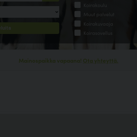
Koirakoulu
Muut palvelut
Koirakuvaaja
Koirasovellus
Mainospaikka vapaana!
Ota yhteyttä.