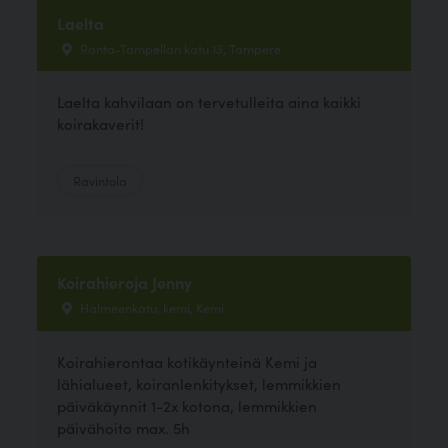
Laelta
Ranta-Tampellan katu 13, Tampere
Laelta kahvilaan on tervetulleita aina kaikki
koirakaverit!
Ravintola
Koirahieroja Jenny
Halmeenkatu, kemi, Kemi
Koirahierontaa kotikäynteinä Kemi ja
lähialueet, koiranlenkitykset, lemmikkien
päiväkäynnit 1-2x kotona, lemmikkien
päivähoito max. 5h