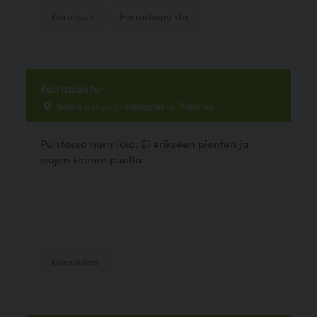
Koirakoulu
Harrastuspaikka
Koirapuisto
Salmelankujan kääntöpaikka, Paltamo
Puistossa nurmikko. Ei erikseen pienten ja
isojen koirien puolta.
Koirapuisto