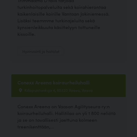
Trimmaamo D'tails tarjoaa
turkinhoitopalveluita sekä koirahierontaa
kaikenlaisille koirille Vantaan Jokiniemessä.
Lisäksi teemmme turkinajeluita sekä
kynsienleikkuuta käsittelyyn tottuneille
kissoille.
Hyvinvointi ja hoitolat
Conexx Areena koiraurheiluhalli
Kiilapuistonkuja 4, 65320 Vaasa, Vaasa
Conexx Areena on Vaasan Agilityseura ry:n
koiraurheiluhalli. Hallitilaa on yli 1 800 neliötä
ja se on tavallisesti jaettuna kolmeen
treenikenttään,...