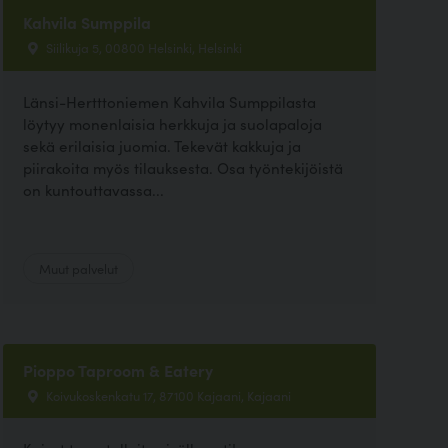
Kahvila Sumppila
Siilikuja 5, 00800 Helsinki, Helsinki
Länsi-Hertttoniemen Kahvila Sumppilasta
löytyy monenlaisia herkkuja ja suolapaloja
sekä erilaisia juomia. Tekevät kakkuja ja
piirakoita myös tilauksesta. Osa työntekijöistä
on kuntouttavassa...
Muut palvelut
Pioppo Taproom & Eatery
Koivukoskenkatu 17, 87100 Kajaani, Kajaani