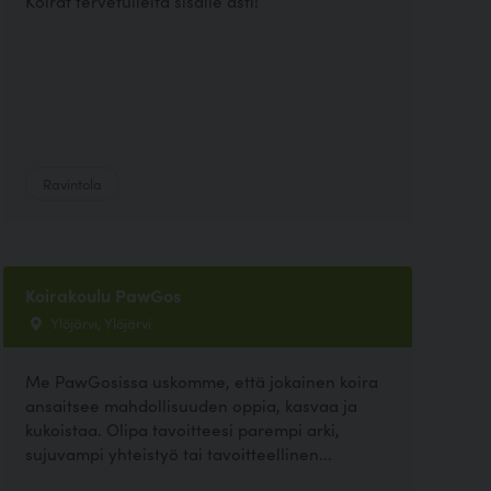
Koirat tervetulleita sisälle asti!
Ravintola
Koirakoulu PawGos
Ylöjärvi, Ylöjärvi
Me PawGosissa uskomme, että jokainen koira
ansaitsee mahdollisuuden oppia, kasvaa ja
kukoistaa. Olipa tavoitteesi parempi arki,
sujuvampi yhteistyö tai tavoitteellinen...