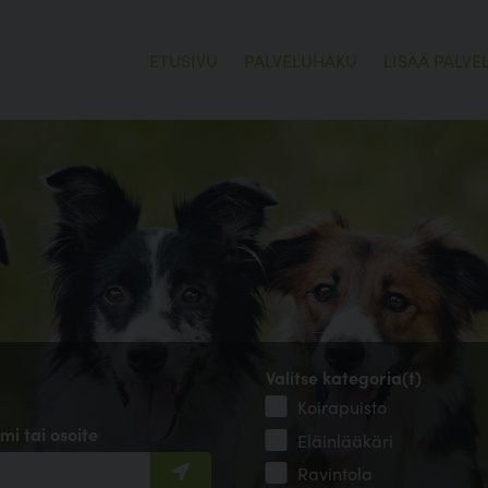
ETUSIVU
PALVELUHAKU
LISÄÄ PALVE
Valitse kategoria(t)
Koirapuisto
mi tai osoite
Eläinlääkäri
Ravintola