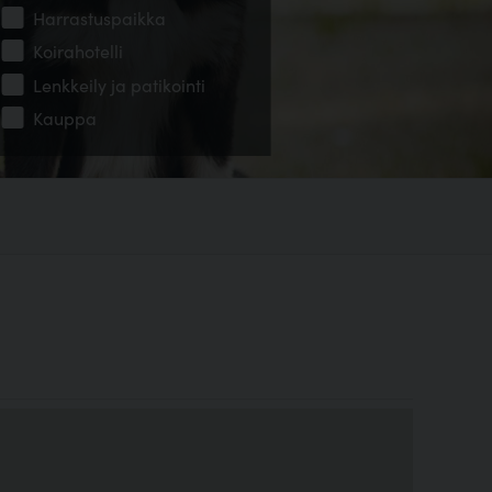
Harrastuspaikka
Koirahotelli
Lenkkeily ja patikointi
Kauppa