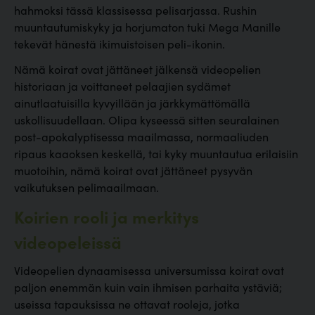
hahmoksi tässä klassisessa pelisarjassa. Rushin
muuntautumiskyky ja horjumaton tuki Mega Manille
tekevät hänestä ikimuistoisen peli-ikonin.
Nämä koirat ovat jättäneet jälkensä videopelien
historiaan ja voittaneet pelaajien sydämet
ainutlaatuisilla kyvyillään ja järkkymättömällä
uskollisuudellaan. Olipa kyseessä sitten seuralainen
post-apokalyptisessa maailmassa, normaaliuden
ripaus kaaoksen keskellä, tai kyky muuntautua erilaisiin
muotoihin, nämä koirat ovat jättäneet pysyvän
vaikutuksen pelimaailmaan.
Koirien rooli ja merkitys
videopeleissä
Videopelien dynaamisessa universumissa koirat ovat
paljon enemmän kuin vain ihmisen parhaita ystäviä;
useissa tapauksissa ne ottavat rooleja, jotka