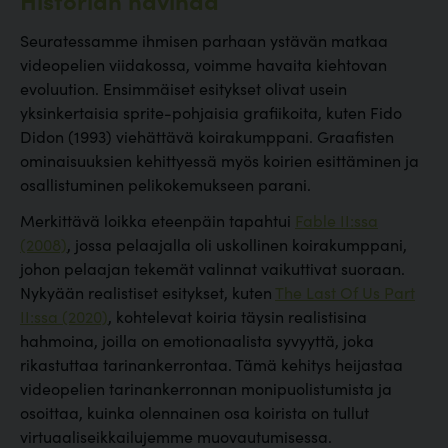
Seuratessamme ihmisen parhaan ystävän matkaa
videopelien viidakossa, voimme havaita kiehtovan
evoluution. Ensimmäiset esitykset olivat usein
yksinkertaisia sprite-pohjaisia grafiikoita, kuten Fido
Didon (1993) viehättävä koirakumppani. Graafisten
ominaisuuksien kehittyessä myös koirien esittäminen ja
osallistuminen pelikokemukseen parani.
Merkittävä loikka eteenpäin tapahtui
Fable II:ssa
(2008)
, jossa pelaajalla oli uskollinen koirakumppani,
johon pelaajan tekemät valinnat vaikuttivat suoraan.
Nykyään realistiset esitykset, kuten
The Last Of Us Part
II:ssa (2020)
, kohtelevat koiria täysin realistisina
hahmoina, joilla on emotionaalista syvyyttä, joka
rikastuttaa tarinankerrontaa. Tämä kehitys heijastaa
videopelien tarinankerronnan monipuolistumista ja
osoittaa, kuinka olennainen osa koirista on tullut
virtuaaliseikkailujemme muovautumisessa.