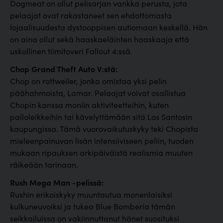
Dogmeat on ollut pelisarjan vankka perusta, jota
pelaajat ovat rakastaneet sen ehdottomasta
lojaalisuudesta dystooppisen autiomaan keskellä. Hän
on aina ollut sekä haaskaeläinten haaskaaja että
uskollinen tiimitoveri Fallout 4:ssä.
Chop Grand Theft Auto V:stä:
Chop on rottweiler, jonka omistaa yksi pelin
päähahmoista, Lamar. Pelaajat voivat osallistua
Chopin kanssa moniin aktiviteetteihin, kuten
palloleikkeihin tai kävelyttämään sitä Los Santosin
kaupungissa. Tämä vuorovaikutuskyky teki Chopista
mieleenpainuvan lisän intensiiviseen peliin, tuoden
mukaan ripauksen arkipäiväistä realismia muuten
räikeään tarinaan.
Rush Mega Man -pelissä:
Rushin erikoiskyky muuntautua monenlaisiksi
kulkuneuvoiksi ja tukea Blue Bomberia tämän
seikkailuissa on vakiinnuttanut hänet suosituksi