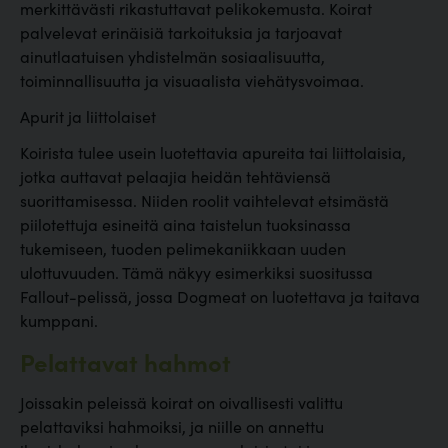
merkittävästi rikastuttavat pelikokemusta. Koirat
palvelevat erinäisiä tarkoituksia ja tarjoavat
ainutlaatuisen yhdistelmän sosiaalisuutta,
toiminnallisuutta ja visuaalista viehätysvoimaa.
Apurit ja liittolaiset
Koirista tulee usein luotettavia apureita tai liittolaisia,
jotka auttavat pelaajia heidän tehtäviensä
suorittamisessa. Niiden roolit vaihtelevat etsimästä
piilotettuja esineitä aina taistelun tuoksinassa
tukemiseen, tuoden pelimekaniikkaan uuden
ulottuvuuden. Tämä näkyy esimerkiksi suositussa
Fallout-pelissä, jossa Dogmeat on luotettava ja taitava
kumppani.
Pelattavat hahmot
Joissakin peleissä koirat on oivallisesti valittu
pelattaviksi hahmoiksi, ja niille on annettu