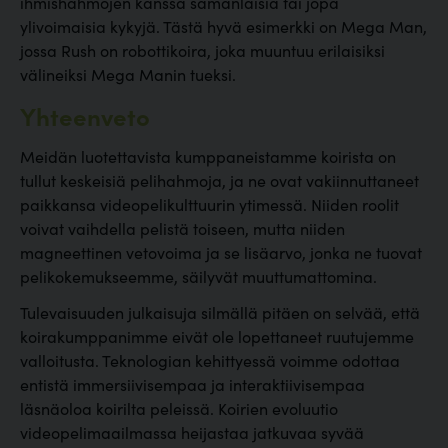
ihmishahmojen kanssa samanlaisia tai jopa
ylivoimaisia kykyjä. Tästä hyvä esimerkki on Mega Man,
jossa Rush on robottikoira, joka muuntuu erilaisiksi
välineiksi Mega Manin tueksi.
Yhteenveto
Meidän luotettavista kumppaneistamme koirista on
tullut keskeisiä pelihahmoja, ja ne ovat vakiinnuttaneet
paikkansa videopelikulttuurin ytimessä. Niiden roolit
voivat vaihdella pelistä toiseen, mutta niiden
magneettinen vetovoima ja se lisäarvo, jonka ne tuovat
pelikokemukseemme, säilyvät muuttumattomina.
Tulevaisuuden julkaisuja silmällä pitäen on selvää, että
koirakumppanimme eivät ole lopettaneet ruutujemme
valloitusta. Teknologian kehittyessä voimme odottaa
entistä immersiivisempaa ja interaktiivisempaa
läsnäoloa koirilta peleissä. Koirien evoluutio
videopelimaailmassa heijastaa jatkuvaa syvää