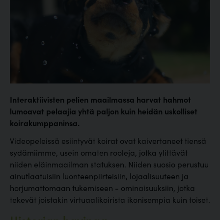
Interaktiivisten pelien maailmassa harvat hahmot
lumoavat pelaajia yhtä paljon kuin heidän uskolliset
koirakumppaninsa.
Videopeleissä esiintyvät koirat ovat kaivertaneet tiensä
sydämiimme, usein omaten rooleja, jotka ylittävät
niiden eläinmaailman statuksen. Niiden suosio perustuu
ainutlaatuisiin luonteenpiirteisiin, lojaalisuuteen ja
horjumattomaan tukemiseen - ominaisuuksiin, jotka
tekevät joistakin virtuaalikoirista ikonisempia kuin toiset.
Historian havinaa