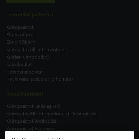
Lemmikkipalvelut
Koirapuistot
Eläinkaupat
Eläinlääkärit
Koiraystävälliset ravintolat
Koirien uimapaikat
Koirakoulut
Harrastuspaikat
Hyvinvointipalvelut ja hoitolat
Suosituimmat
Koirapuistot Helsingissä
Koiraystävälliset ravaintolat Helsingissä
Koirapuistot Vantaalla
Koirapuistot Espoossa
Koirapuistot Turussa