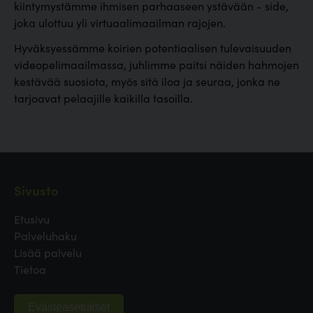
kiintymystämme ihmisen parhaaseen ystävään - side,
joka ulottuu yli virtuaalimaailman rajojen.
Hyväksyessämme koirien potentiaalisen tulevaisuuden
videopelimaailmassa, juhlimme paitsi näiden hahmojen
kestävää suosiota, myös sitä iloa ja seuraa, jonka ne
tarjoavat pelaajille kaikilla tasoilla.
Sivusto
Etusivu
Palveluhaku
Lisää palvelu
Tietoa
Evästeasetukset