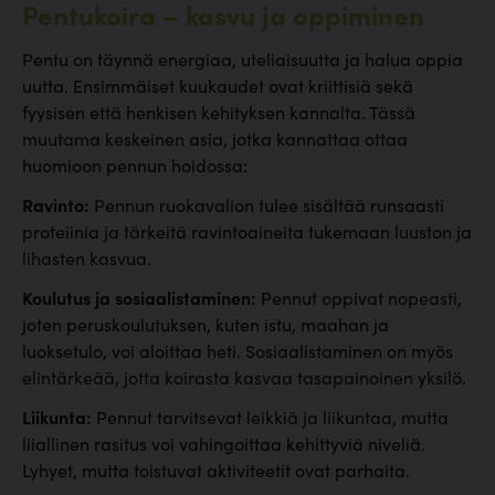
Pentukoira – kasvu ja oppiminen
Pentu on täynnä energiaa, uteliaisuutta ja halua oppia
uutta. Ensimmäiset kuukaudet ovat kriittisiä sekä
fyysisen että henkisen kehityksen kannalta. Tässä
muutama keskeinen asia, jotka kannattaa ottaa
huomioon pennun hoidossa:
Ravinto:
Pennun ruokavalion tulee sisältää runsaasti
proteiinia ja tärkeitä ravintoaineita tukemaan luuston ja
lihasten kasvua.
Koulutus ja sosiaalistaminen:
Pennut oppivat nopeasti,
joten peruskoulutuksen, kuten istu, maahan ja
luoksetulo, voi aloittaa heti. Sosiaalistaminen on myös
elintärkeää, jotta koirasta kasvaa tasapainoinen yksilö.
Liikunta:
Pennut tarvitsevat leikkiä ja liikuntaa, mutta
liiallinen rasitus voi vahingoittaa kehittyviä niveliä.
Lyhyet, mutta toistuvat aktiviteetit ovat parhaita.