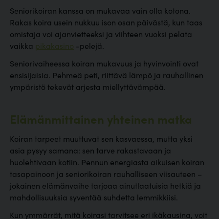
Seniorikoiran kanssa on mukavaa vain olla kotona.
Rakas koira usein nukkuu ison osan päivästä, kun taas
omistaja voi ajanvietteeksi ja viihteen vuoksi pelata
vaikka
pikakasino
-pelejä.
Seniorivaiheessa koiran mukavuus ja hyvinvointi ovat
ensisijaisia. Pehmeä peti, riittävä lämpö ja rauhallinen
ympäristö tekevät arjesta miellyttävämpää.
Elämänmittainen yhteinen matka
Koiran tarpeet muuttuvat sen kasvaessa, mutta yksi
asia pysyy samana: sen tarve rakastavaan ja
huolehtivaan kotiin. Pennun energiasta aikuisen koiran
tasapainoon ja seniorikoiran rauhalliseen viisauteen –
jokainen elämänvaihe tarjoaa ainutlaatuisia hetkiä ja
mahdollisuuksia syventää suhdetta lemmikkiisi.
Kun ymmärrät, mitä koirasi tarvitsee eri ikäkausina, voit