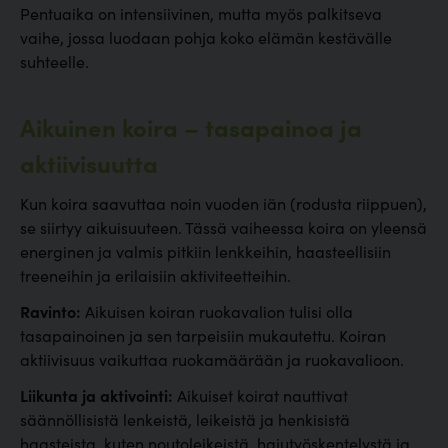
Pentuaika on intensiivinen, mutta myös palkitseva
vaihe, jossa luodaan pohja koko elämän kestävälle
suhteelle.
Aikuinen koira – tasapainoa ja
aktiivisuutta
Kun koira saavuttaa noin vuoden iän (rodusta riippuen),
se siirtyy aikuisuuteen. Tässä vaiheessa koira on yleensä
energinen ja valmis pitkiin lenkkeihin, haasteellisiin
treeneihin ja erilaisiin aktiviteetteihin.
Ravinto:
Aikuisen koiran ruokavalion tulisi olla
tasapainoinen ja sen tarpeisiin mukautettu. Koiran
aktiivisuus vaikuttaa ruokamäärään ja ruokavalioon.
Liikunta ja aktivointi:
Aikuiset koirat nauttivat
säännöllisistä lenkeistä, leikeistä ja henkisistä
haasteista, kuten noutoleikeistä, hajutyöskentelystä ja