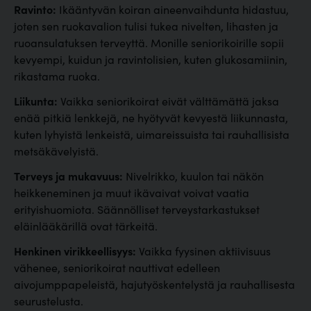
Ravinto:
Ikääntyvän koiran aineenvaihdunta hidastuu,
joten sen ruokavalion tulisi tukea nivelten, lihasten ja
ruoansulatuksen terveyttä. Monille seniorikoirille sopii
kevyempi, kuidun ja ravintolisien, kuten glukosamiinin,
rikastama ruoka.
Liikunta:
Vaikka seniorikoirat eivät välttämättä jaksa
enää pitkiä lenkkejä, ne hyötyvät kevyestä liikunnasta,
kuten lyhyistä lenkeistä, uimareissuista tai rauhallisista
metsäkävelyistä.
Terveys ja mukavuus:
Nivelrikko, kuulon tai näkön
heikkeneminen ja muut ikävaivat voivat vaatia
erityishuomiota. Säännölliset terveystarkastukset
eläinlääkärillä ovat tärkeitä.
Henkinen virikkeellisyys:
Vaikka fyysinen aktiivisuus
vähenee, seniorikoirat nauttivat edelleen
aivojumppapeleistä, hajutyöskentelystä ja rauhallisesta
seurustelusta.