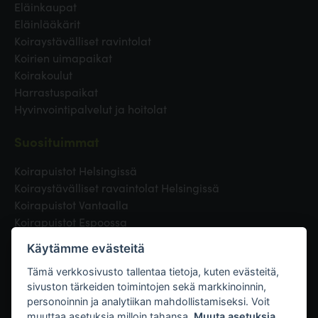
Eläinkaupat
Eläinlääkärit
Koiraystävälliset ravintolat
Koirien uimapaikat
Koirakoulut
Harrastuspaikat
Hyvinvointipalvelut ja hoitolat
Suosituimmat
Koirapuistot Helsingissä
Koiraystävälliset ravaintolat Helsingissä
Koirapuistot Vantaalla
Koirapuistot Espoossa
Koirapuistot Turussa
Käytämme evästeitä
Eläinlääkäri Helsingissä
Koirapuistot Tampereella
Tämä verkkosivusto tallentaa tietoja, kuten evästeitä,
sivuston tärkeiden toimintojen sekä markkinoinnin,
personoinnin ja analytiikan mahdollistamiseksi. Voit
Linkit
muuttaa asetuksia milloin tahansa.
Muuta asetuksia