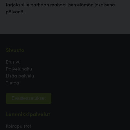
tarjota sille parhaan mahdollisen elämän jokaisena
päivänä.
Sivusto
Etusivu
Palveluhaku
Lisää palvelu
Tietoa
Evästeasetukset
Lemmikkipalvelut
Koirapuistot