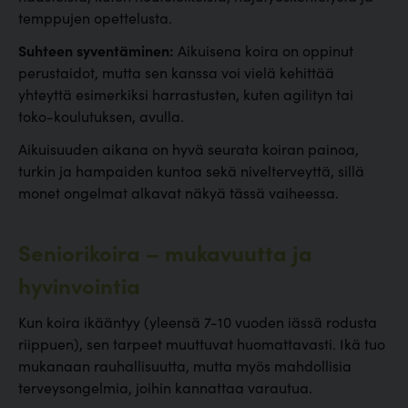
temppujen opettelusta.
Suhteen syventäminen:
Aikuisena koira on oppinut
perustaidot, mutta sen kanssa voi vielä kehittää
yhteyttä esimerkiksi harrastusten, kuten agilityn tai
toko-koulutuksen, avulla.
Aikuisuuden aikana on hyvä seurata koiran painoa,
turkin ja hampaiden kuntoa sekä nivelterveyttä, sillä
monet ongelmat alkavat näkyä tässä vaiheessa.
Seniorikoira – mukavuutta ja
hyvinvointia
Kun koira ikääntyy (yleensä 7-10 vuoden iässä rodusta
riippuen), sen tarpeet muuttuvat huomattavasti. Ikä tuo
mukanaan rauhallisuutta, mutta myös mahdollisia
terveysongelmia, joihin kannattaa varautua.